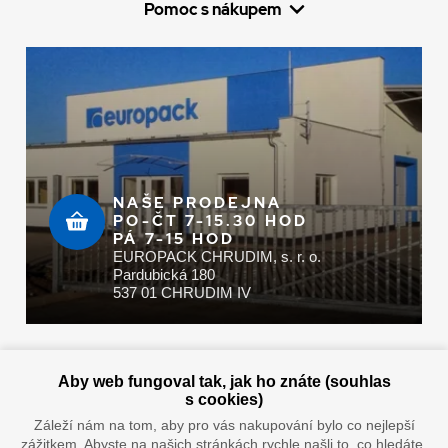
Pomoc s nákupem
NAŠE PRODEJNA
PO-ČT 7-15.30 HOD
PÁ 7-15 HOD
EUROPACK CHRUDIM, s. r. o.
Pardubická 180
537 01 CHRUDIM IV
Zaplatit u nás můžete hotově i online
Aby web fungoval tak, jak ho znáte (souhlas
s cookies)
Záleží nám na tom, aby pro vás nakupování bylo co nejlepší
zážitkem. Abyste na našich stránkách rychle našli to, co hledáte,