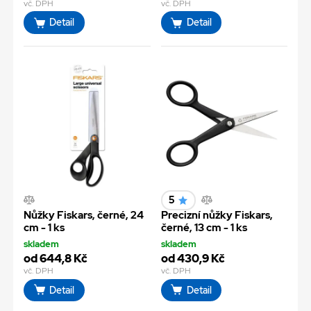
vč. DPH
vč. DPH
Detail
Detail
5
Nůžky Fiskars, černé, 24
Precizní nůžky Fiskars,
cm - 1 ks
černé, 13 cm - 1 ks
skladem
skladem
od 644,8 Kč
od 430,9 Kč
vč. DPH
vč. DPH
Detail
Detail