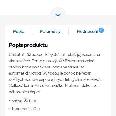
0
Popis
Parametry
Hodnocení
Popis produktu
Unikátní nůž bez potřeby držení - stačí jej nasadit na
ukazováček. Tento prstový nůž Fiskars má volně
otočný břit a po náklonu prstu na stranu se
automaticky otočí. Výhodou je pohodlné řezání
složitých vzorů v papíru a jiných lehkých materiálech.
Celková kontrola v ukazováčku. Možnost dokoupení
náhradních čepelí.
- délka: 85 mm
- hmotnost: 50 g