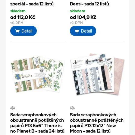
speciál - sada 12 listů
Bees - sada 12 listů
skladem
skladem
od 112,0 Kč
od 104,9 Kč
vč. DPH
vč. DPH
Detail
Detail
Sada scrapbookových
Sada scrapbookových
oboustranně potištěných
oboustranně potištěných
papírů P13 6x6" There is
papírů P13 12x12" New
no Planet B - sada 24 listů
Moon - sada 12 listů