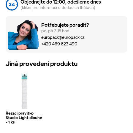
Objednejte do 12:00, odešleme dnes
(klikni pro informaci o dodacích lhůtách)
Potřebujete poradit?
po-pá 7-15 hod
europack@europack.cz
+420 469 623 490
Jiná provedení produktu
Řezací pravítko
Studio Light dlouhé
- 1 ks