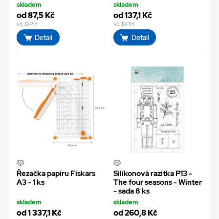
skladem
skladem
od 87,5 Kč
od 137,1 Kč
vč. DPH
vč. DPH
Detail
Detail
Řezačka papíru Fiskars
Silikonová razítka P13 -
A3 - 1 ks
The four seasons - Winter
- sada 8 ks
skladem
skladem
od 1 337,1 Kč
od 260,8 Kč