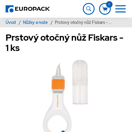
0
Úvod
/
Nůžky a nože
/
Prstový otočný nůž Fiskars - 1 ks
Prstový otočný nůž Fiskars -
1 ks