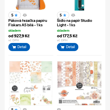
5
5
Páková řezačka papíru
Šídlo na papír Studio
Fiskars A5 bílá - 1 ks
Light - 1 ks
skladem
skladem
od 927,9 Kč
od 177,5 Kč
vč. DPH
vč. DPH
Detail
Detail
5