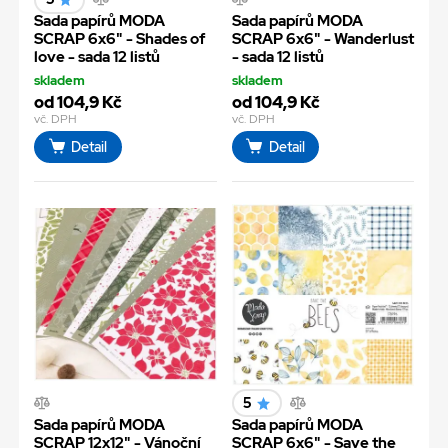
Sada papírů MODA
Sada papírů MODA
SCRAP 6x6" - Shades of
SCRAP 6x6" - Wanderlust
love - sada 12 listů
- sada 12 listů
skladem
skladem
od 104,9 Kč
od 104,9 Kč
vč. DPH
vč. DPH
Detail
Detail
5
Sada papírů MODA
Sada papírů MODA
SCRAP 12x12" - Vánoční
SCRAP 6x6" - Save the