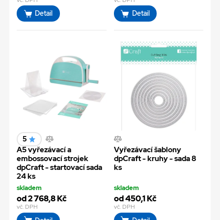
Detail
Detail
5
A5 vyřezávací a
Vyřezávací šablony
embossovací strojek
dpCraft - kruhy - sada 8
dpCraft - startovací sada
ks
24 ks
skladem
skladem
od 2 768,8 Kč
od 450,1 Kč
vč. DPH
vč. DPH