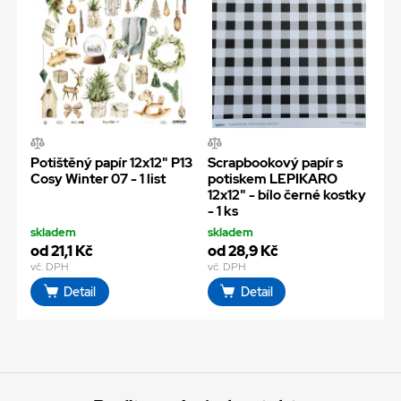
Potištěný papír 12x12" P13
Scrapbookový papír s
Cosy Winter 07 - 1 list
potiskem LEPIKARO
12x12" - bílo černé kostky
- 1 ks
skladem
skladem
od 21,1 Kč
od 28,9 Kč
vč. DPH
vč. DPH
Detail
Detail