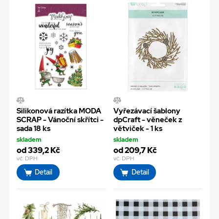
Silikonová razítka MODA
Vyřezávací šablony
SCRAP - Vánoční skřítci -
dpCraft - věneček z
sada 18 ks
větviček - 1 ks
skladem
skladem
od 339,2 Kč
od 209,7 Kč
vč. DPH
vč. DPH
Detail
Detail