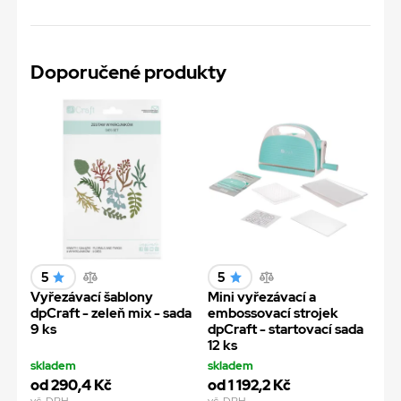
Doporučené produkty
5
5
Vyřezávací šablony
Mini vyřezávací a
dpCraft - zeleň mix - sada
embossovací strojek
9 ks
dpCraft - startovací sada
12 ks
skladem
skladem
od 290,4 Kč
od 1 192,2 Kč
vč. DPH
vč. DPH