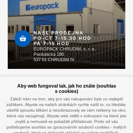
NAŠE PRODEJNA
PO-ČT 7-15.30 HOD
PÁ 7-15 HOD
EUROPACK CHRUDIM, s. r. o.
Pardubická 180
537 01 CHRUDIM IV
Zaplatit u nás můžete hotově i online
Aby web fungoval tak, jak ho znáte (souhlas
s cookies)
Záleží nám na tom, aby pro vás nakupování bylo co nejlepší
zážitkem. Abyste na našich stránkách rychle našli to, co hledáte,
Doprava vaším oblíbeným dopravcem
ušetřili spoustu klikání a nezobrazovaly se vám reklamy na věci,
které vás nezajímají. Abyste web viděli v zobrazení na které jste
zvyklí a nemuseli se pokaždé přihlašovat. Proto od vás
potřebujeme souhlas se zpracováním souborů cookies - malých
souborů, které se dočasně ukládají ve vašem prohlížeči.