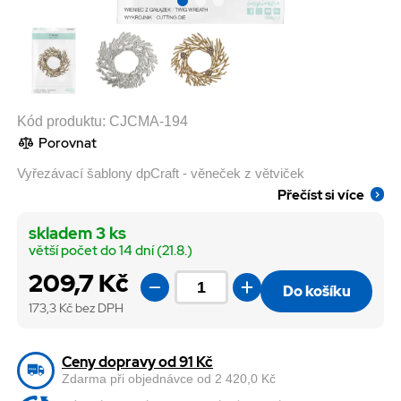
Kód produktu:
CJCMA-194
Porovnat
Vyřezávací šablony dpCraft - věneček z větviček
Přečíst si více
skladem 3 ks
větší počet do 14 dní (21.8.)
209,7 Kč
Do košíku
173,3
Kč bez DPH
Ceny dopravy od 91 Kč
Zdarma při objednávce od 2 420,0 Kč