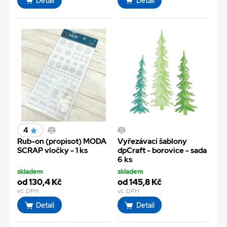
Detail
Detail
4
Rub-on (propisot) MODA
Vyřezávací šablony
SCRAP vločky - 1 ks
dpCraft - borovice - sada
6 ks
skladem
skladem
od 130,4 Kč
od 145,8 Kč
vč. DPH
vč. DPH
Detail
Detail