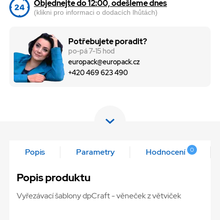
Objednejte do 12:00, odešleme dnes
(klikni pro informaci o dodacích lhůtách)
Potřebujete poradit?
po-pá 7-15 hod
europack@europack.cz
+420 469 623 490
0
Popis
Parametry
Hodnocení
Popis produktu
Vyřezávací šablony dpCraft - věneček z větviček