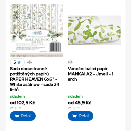
5
Sada oboustranně
Vánoční balicí papír
potištěných papírů
MANKAI A2 - Jmelí - 1
PAPER HEAVEN 6x6" -
arch
White as Snow - sada 24
listů
skladem
skladem
od 102,5 Kč
od 45,9 Kč
vč. DPH
vč. DPH
Detail
Detail