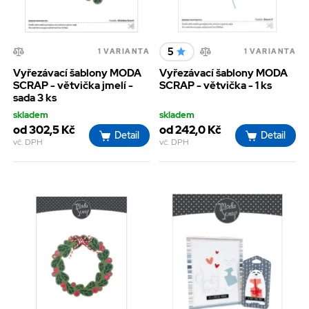
5
1 VARIANTA
1 VARIANTA
Vyřezávací šablony MODA
Vyřezávací šablony MODA
SCRAP - větvička jmelí -
SCRAP - větvička - 1 ks
sada 3 ks
skladem
skladem
od 302,5 Kč
od 242,0 Kč
Detail
Detail
vč. DPH
vč. DPH