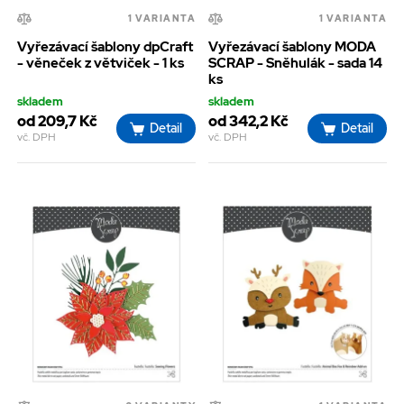
1 VARIANTA
1 VARIANTA
Vyřezávací šablony dpCraft
Vyřezávací šablony MODA
- věneček z větviček - 1 ks
SCRAP - Sněhulák - sada 14
ks
skladem
skladem
od 209,7 Kč
od 342,2 Kč
Detail
Detail
vč. DPH
vč. DPH