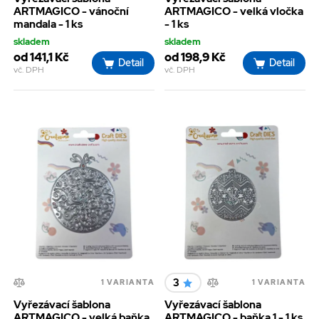
ARTMAGICO - vánoční
ARTMAGICO - velká vločka
mandala - 1 ks
- 1 ks
skladem
skladem
od 141,1 Kč
od 198,9 Kč
Detail
Detail
vč. DPH
vč. DPH
3
1 VARIANTA
1 VARIANTA
Vyřezávací šablona
Vyřezávací šablona
ARTMAGICO - velká baňka
ARTMAGICO - baňka 1 - 1 ks