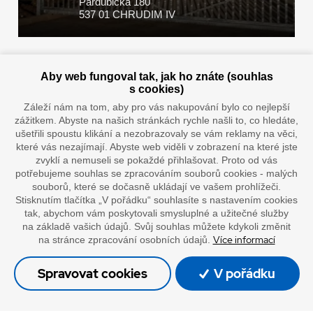
Pardubická 180
537 01 CHRUDIM IV
Zaplatit u nás můžete hotově i online
Aby web fungoval tak, jak ho znáte (souhlas
s cookies)
Záleží nám na tom, aby pro vás nakupování bylo co nejlepší
zážitkem. Abyste na našich stránkách rychle našli to, co hledáte,
Doprava vaším oblíbeným dopravcem
ušetřili spoustu klikání a nezobrazovaly se vám reklamy na věci,
které vás nezajímají. Abyste web viděli v zobrazení na které jste
zvyklí a nemuseli se pokaždé přihlašovat. Proto od vás
potřebujeme souhlas se zpracováním souborů cookies - malých
souborů, které se dočasně ukládají ve vašem prohlížeči.
Stisknutím tlačítka „V pořádku“ souhlasíte s nastavením cookies
tak, abychom vám poskytovali smysluplné a užitečné služby
na základě vašich údajů. Svůj souhlas můžete kdykoli změnit
Více informací
na stránce zpracování osobních údajů.
”Lepíme s jistotou”
Spravovat cookies
V pořádku
© Oficiální stránky společnosti Europack
Made by