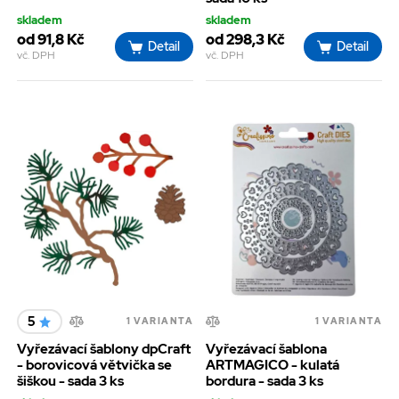
skladem
skladem
od 91,8 Kč
od 298,3 Kč
Detail
Detail
vč. DPH
vč. DPH
5
1 VARIANTA
1 VARIANTA
Vyřezávací šablony dpCraft
Vyřezávací šablona
- borovicová větvička se
ARTMAGICO - kulatá
šiškou - sada 3 ks
bordura - sada 3 ks