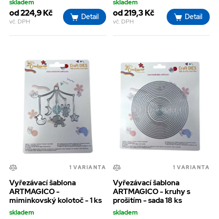
skladem
skladem
od 224,9 Kč
od 219,3 Kč
Detail
Detail
vč. DPH
vč. DPH
1 VARIANTA
1 VARIANTA
Vyřezávací šablona
Vyřezávací šablona
ARTMAGICO -
ARTMAGICO - kruhy s
miminkovský kolotoč - 1 ks
prošitím - sada 18 ks
skladem
skladem