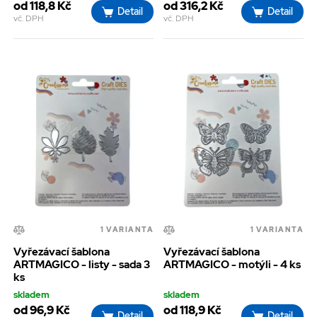
od 118,8 Kč
od 316,2 Kč
Detail
Detail
vč. DPH
vč. DPH
1 VARIANTA
1 VARIANTA
Vyřezávací šablona
Vyřezávací šablona
ARTMAGICO - listy - sada 3
ARTMAGICO - motýli - 4 ks
ks
skladem
skladem
od 96,9 Kč
od 118,9 Kč
Detail
Detail