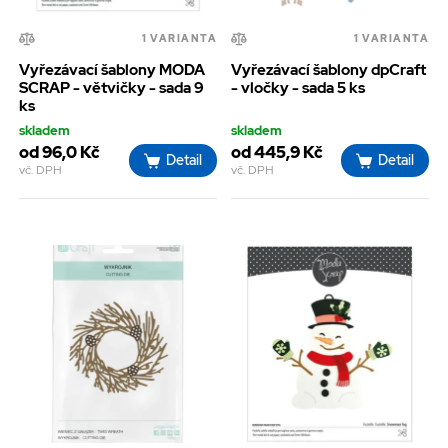
1 VARIANTA
1 VARIANTA
Vyřezávací šablony MODA
Vyřezávací šablony dpCraft
SCRAP - větvičky - sada 9
- vločky - sada 5 ks
ks
skladem
skladem
od 96,0 Kč
od 445,9 Kč
Detail
Detail
vč. DPH
vč. DPH