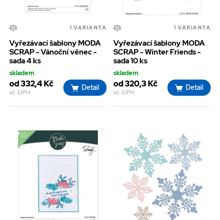
1 VARIANTA
1 VARIANTA
Vyřezávací šablony MODA
Vyřezávací šablony MODA
SCRAP - Vánoční věnec -
SCRAP - Winter Friends -
sada 4 ks
sada 10 ks
skladem
skladem
od 332,4 Kč
od 320,3 Kč
Detail
Detail
vč. DPH
vč. DPH