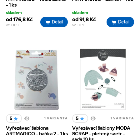
- 1 ks
skladem
skladem
od 176,8 Kč
od 91,8 Kč
Detail
Detail
vč. DPH
vč. DPH
5
5
1 VARIANTA
1 VARIANTA
Vyřezávací šablona
Vyřezávací šablony MODA
ARTMAGICO - baňka 2 - 1 ks
SCRAP - pletený svetr -
sada 10 ks