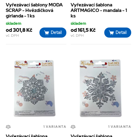
Vyřezávací šablony MODA
Vyřezávací šablona
SCRAP - Hvězdičková
ARTMAGICO - mandala - 1
girlanda - 1 ks
ks
skladem
skladem
od 301,8 Kč
od 161,5 Kč
Detail
Detail
vč. DPH
vč. DPH
1 VARIANTA
1 VARIANTA
Vyřezávací šablona
Vyřezávací šablona