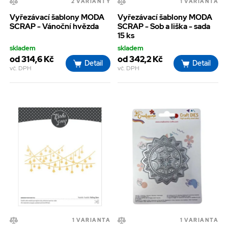
2 VARIANTY
1 VARIANTA
Vyřezávací šablony MODA
Vyřezávací šablony MODA
SCRAP - Vánoční hvězda
SCRAP - Sob a liška - sada
15 ks
skladem
skladem
od 314,6 Kč
od 342,2 Kč
Detail
Detail
vč. DPH
vč. DPH
1 VARIANTA
1 VARIANTA