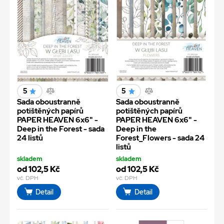
5
5
Sada oboustranně
Sada oboustranně
potištěných papírů
potištěných papírů
PAPER HEAVEN 6x6" -
PAPER HEAVEN 6x6" -
Deep in the Forest - sada
Deep in the
24 listů
Forest_Flowers - sada 24
listů
skladem
skladem
od 102,5 Kč
od 102,5 Kč
vč. DPH
vč. DPH
Detail
Detail