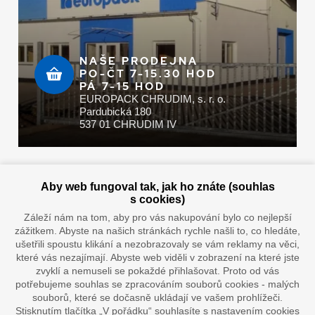
NAŠE PRODEJNA
PO-ČT 7-15.30 HOD
PÁ 7-15 HOD
EUROPACK CHRUDIM, s. r. o.
Pardubická 180
537 01 CHRUDIM IV
Zaplatit u nás můžete hotově i online
Aby web fungoval tak, jak ho znáte (souhlas
s cookies)
Záleží nám na tom, aby pro vás nakupování bylo co nejlepší
zážitkem. Abyste na našich stránkách rychle našli to, co hledáte,
Doprava vaším oblíbeným dopravcem
ušetřili spoustu klikání a nezobrazovaly se vám reklamy na věci,
které vás nezajímají. Abyste web viděli v zobrazení na které jste
zvyklí a nemuseli se pokaždé přihlašovat. Proto od vás
potřebujeme souhlas se zpracováním souborů cookies - malých
souborů, které se dočasně ukládají ve vašem prohlížeči.
Stisknutím tlačítka „V pořádku“ souhlasíte s nastavením cookies