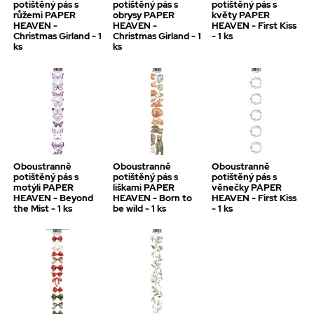
potištěný pás s
potištěný pás s
potištěný pás s
růžemi PAPER
obrysy PAPER
květy PAPER
HEAVEN -
HEAVEN -
HEAVEN - First Kiss
Christmas Girland - 1
Christmas Girland - 1
- 1 ks
ks
ks
Oboustranně
Oboustranně
Oboustranně
potištěný pás s
potištěný pás s
potištěný pás s
motýli PAPER
liškami PAPER
věnečky PAPER
HEAVEN - Beyond
HEAVEN - Born to
HEAVEN - First Kiss
the Mist - 1 ks
be wild - 1 ks
- 1 ks