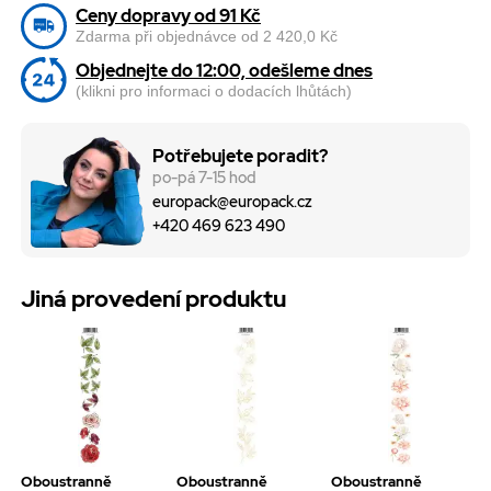
Ceny dopravy od 91 Kč
Zdarma při objednávce od 2 420,0 Kč
Objednejte do 12:00, odešleme dnes
(klikni pro informaci o dodacích lhůtách)
Potřebujete poradit?
po-pá 7-15 hod
europack@europack.cz
+420 469 623 490
Jiná provedení produktu
Oboustranně
Oboustranně
Oboustranně