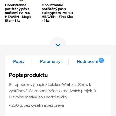
Oboustranně
Oboustranně
potištěný pás s
potištěný pás s
mašlemi PAPER
eukalyptem PAPER
HEAVEN - Magic
HEAVEN - First Kiss
Star - 1 ks
- 1 ks
0
Popis
Parametry
Hodnocení
Popis produktu
Scrapbookový papír z kolekce White as Snow k
vystřihování a zdobení všech kreativních projektů.
Hlavními motivy jsou hořící svíčky.
- 250 g, bez kyselin a bez dřeva