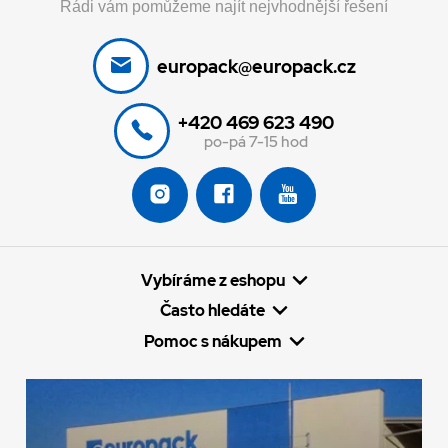
Rádi vám pomůžeme najít nejvhodnější řešení
europack@europack.cz
+420 469 623 490
po-pá 7-15 hod
Vybíráme z eshopu
Často hledáte
Pomoc s nákupem