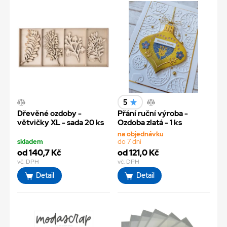
5
Dřevěné ozdoby -
Přání ruční výroba -
větvičky XL - sada 20 ks
Ozdoba zlatá - 1 ks
na objednávku
skladem
do 7 dní
od 140,7 Kč
od 121,0 Kč
vč. DPH
vč. DPH
Detail
Detail