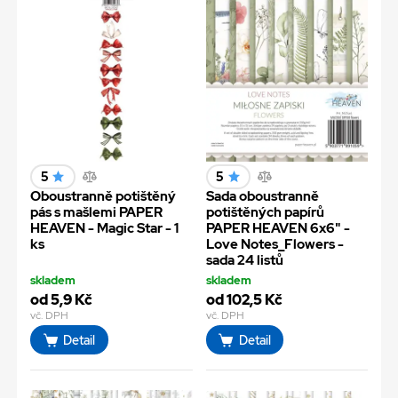
5
5
Oboustranně potištěný
Sada oboustranně
pás s mašlemi PAPER
potištěných papírů
HEAVEN - Magic Star - 1
PAPER HEAVEN 6x6" -
ks
Love Notes_Flowers -
sada 24 listů
skladem
skladem
od 5,9 Kč
od 102,5 Kč
vč. DPH
vč. DPH
Detail
Detail