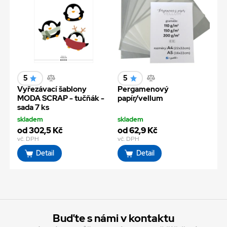
5
5
Vyřezávací šablony
Pergamenový
MODA SCRAP - tučňák -
papír/vellum
sada 7 ks
skladem
skladem
od 302,5 Kč
od 62,9 Kč
vč. DPH
vč. DPH
Detail
Detail
Buďte s námi v kontaktu