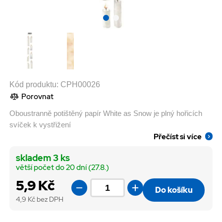
Kód produktu:
CPH00026
Porovnat
Oboustranně potištěný papír White as Snow je plný hořicích
svíček k vystřižení
Přečíst si více
skladem 3 ks
větší počet do 20 dní (27.8.)
5,9 Kč
Do košíku
4,9
Kč bez DPH