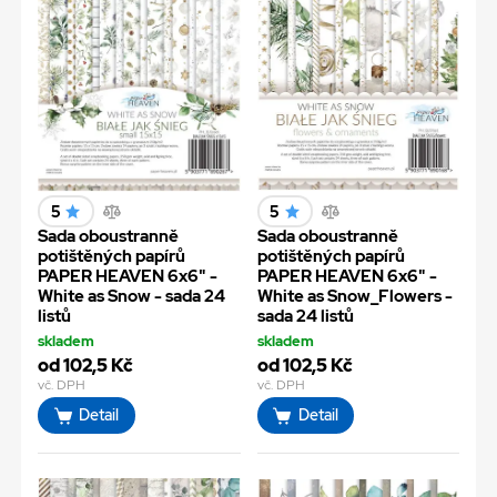
5
5
Sada oboustranně
Sada oboustranně
potištěných papírů
potištěných papírů
PAPER HEAVEN 6x6" -
PAPER HEAVEN 6x6" -
White as Snow - sada 24
White as Snow_Flowers -
listů
sada 24 listů
skladem
skladem
od 102,5 Kč
od 102,5 Kč
vč. DPH
vč. DPH
Detail
Detail