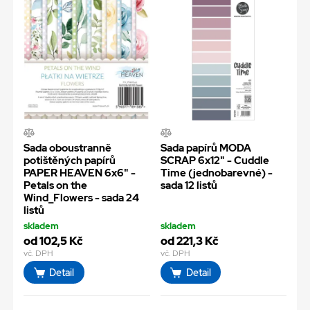
Sada oboustranně
Sada papírů MODA
potištěných papírů
SCRAP 6x12" - Cuddle
PAPER HEAVEN 6x6" -
Time (jednobarevné) -
Petals on the
sada 12 listů
Wind_Flowers - sada 24
listů
skladem
skladem
od 102,5 Kč
od 221,3 Kč
vč. DPH
vč. DPH
Detail
Detail