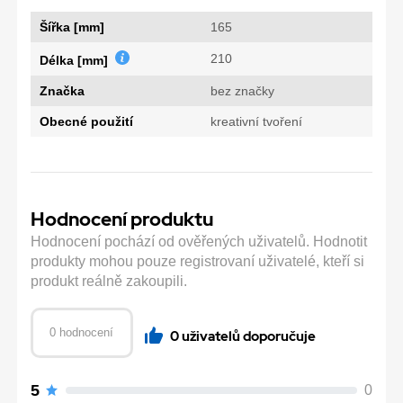
Šířka [mm]
165
210
Délka [mm]
Značka
bez značky
Obecné použití
kreativní tvoření
Hodnocení produktu
Hodnocení pochází od ověřených uživatelů. Hodnotit
produkty mohou pouze registrovaní uživatelé, kteří si
produkt reálně zakoupili.
0 hodnocení
0 uživatelů doporučuje
5
0