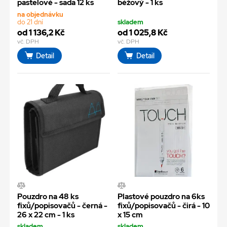
pastelové - sada 12 ks
béžový - 1 ks
na objednávku
do 21 dní
skladem
od 1 136,2 Kč
od 1 025,8 Kč
vč. DPH
vč. DPH
Detail
Detail
Pouzdro na 48 ks
Plastové pouzdro na 6ks
fixů/popisovačů - černá -
fixů/popisovačů - čirá - 10
26 x 22 cm - 1 ks
x 15 cm
skladem
skladem