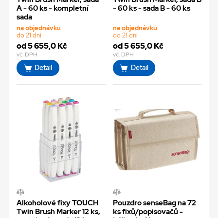
A - 60 ks - kompletní
- 60 ks - sada B - 60 ks
sada
na objednávku
na objednávku
do 21 dní
do 21 dní
od 5 655,0 Kč
od 5 655,0 Kč
vč. DPH
vč. DPH
Detail
Detail
Alkoholové fixy TOUCH
Pouzdro senseBag na 72
Twin Brush Marker 12 ks,
ks fixů/popisovačů -