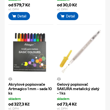
od 579,7 Kč
od 30,0 Kč
vč. DPH
vč. DPH
Detail
Detail
Akrylové popisovače
Gelový popisovač
Artmagico 1 mm - sada 10
SAKURA metalický zlatý
ks
- 1 ks
skladem
skladem
od 327,3 Kč
od 73,4 Kč
vč. DPH
vč. DPH