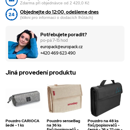
Zdarma při objednávce od 2 420,0 Kč
Objednejte do 12:00, odešleme dnes
(klikni pro informaci o dodacích lhůtách)
Potřebujete poradit?
po-pá 7-15 hod
europack@europack.cz
+420 469 623 490
Jiná provedení produktu
Pouzdro CARIOCA
Pouzdro senseBag
Pouzdro na 48 ks
šedé - 1 ks
na 36 ks
fixů/popisovačů -
fixů/popisovačů -
černá - 26 x 22 cm -