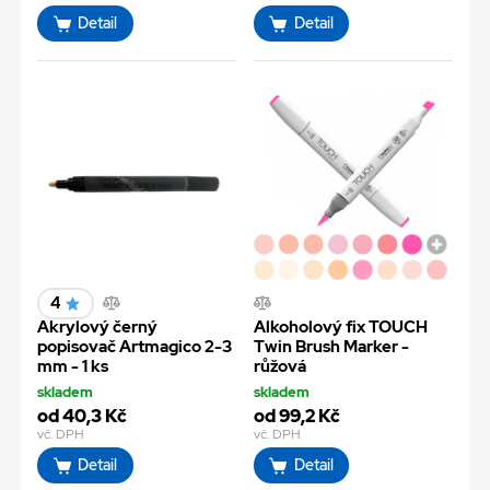
Detail
Detail
4
Akrylový černý
Alkoholový fix TOUCH
popisovač Artmagico 2-3
Twin Brush Marker -
mm - 1 ks
růžová
skladem
skladem
od 40,3 Kč
od 99,2 Kč
vč. DPH
vč. DPH
Detail
Detail