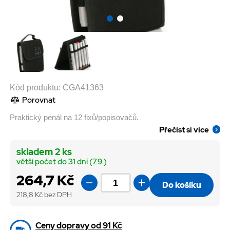
Kód produktu:
CGA41363
Porovnat
Praktický penál na 12 fixů/popisovačů.
Přečíst si více
skladem 2 ks
větší počet do 31 dní (7.9.)
264,7 Kč
Do košíku
218,8
Kč bez DPH
Ceny dopravy od 91 Kč