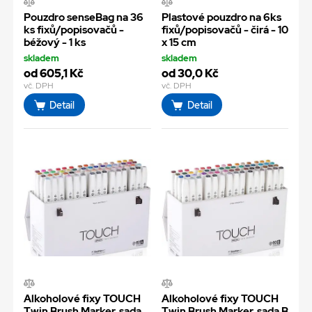
Pouzdro senseBag na 36
Plastové pouzdro na 6ks
ks fixů/popisovačů -
fixů/popisovačů - čirá - 10
béžový - 1 ks
x 15 cm
skladem
skladem
od 605,1 Kč
od 30,0 Kč
vč. DPH
vč. DPH
Detail
Detail
Alkoholové fixy TOUCH
Alkoholové fixy TOUCH
Twin Brush Marker, sada
Twin Brush Marker, sada B