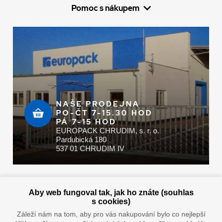
Pomoc s nákupem
NAŠE PRODEJNA
PO-ČT 7-15.30 HOD
PÁ 7-15 HOD
EUROPACK CHRUDIM, s. r. o.
Pardubická 180
537 01 CHRUDIM IV
Zaplatit u nás můžete hotově i online
Aby web fungoval tak, jak ho znáte (souhlas
s cookies)
Záleží nám na tom, aby pro vás nakupování bylo co nejlepší