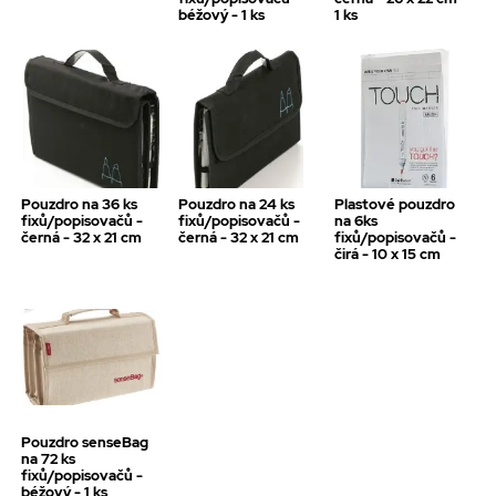
béžový - 1 ks
1 ks
Pouzdro na 36 ks
Pouzdro na 24 ks
Plastové pouzdro
fixů/popisovačů -
fixů/popisovačů -
na 6ks
černá - 32 x 21 cm
černá - 32 x 21 cm
fixů/popisovačů -
čirá - 10 x 15 cm
Pouzdro senseBag
na 72 ks
fixů/popisovačů -
béžový - 1 ks