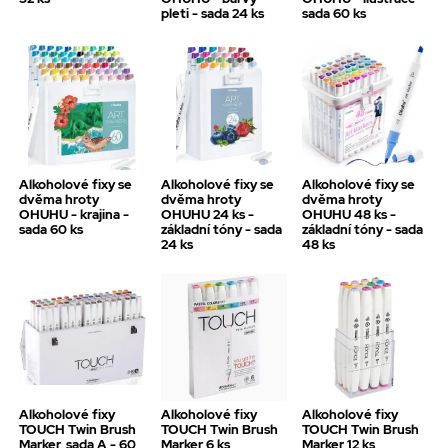
pleti - sada 24 ks
sada 60 ks
Alkoholové fixy se
Alkoholové fixy se
Alkoholové fixy se
dvěma hroty
dvěma hroty
dvěma hroty
OHUHU - krajina -
OHUHU 24 ks -
OHUHU 48 ks -
sada 60 ks
základní tóny - sada
základní tóny - sada
24 ks
48 ks
Alkoholové fixy
Alkoholové fixy
Alkoholové fixy
TOUCH Twin Brush
TOUCH Twin Brush
TOUCH Twin Brush
Marker, sada A - 60
Marker 6 ks,
Marker 12 ks,