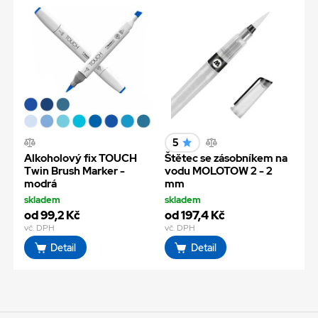
5
Alkoholový fix TOUCH
Štětec se zásobníkem na
Twin Brush Marker -
vodu MOLOTOW 2 - 2
modrá
mm
skladem
skladem
od 99,2 Kč
od 197,4 Kč
vč. DPH
vč. DPH
Detail
Detail