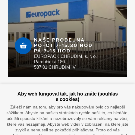
NAŠE PRODEJNA
PO-ČT 7-15.30 HOD
PÁ 7-15 HOD
EUROPACK CHRUDIM, s. r. o.
Pardubická 180
537 01 CHRUDIM IV
Zaplatit u nás můžete hotově i online
Aby web fungoval tak, jak ho znáte (souhlas
s cookies)
Záleží nám na tom, aby pro vás nakupování bylo co nejlepší
zážitkem. Abyste na našich stránkách rychle našli to, co hledáte,
Doprava vaším oblíbeným dopravcem
ušetřili spoustu klikání a nezobrazovaly se vám reklamy na věci,
které vás nezajímají. Abyste web viděli v zobrazení na které jste
zvyklí a nemuseli se pokaždé přihlašovat. Proto od vás