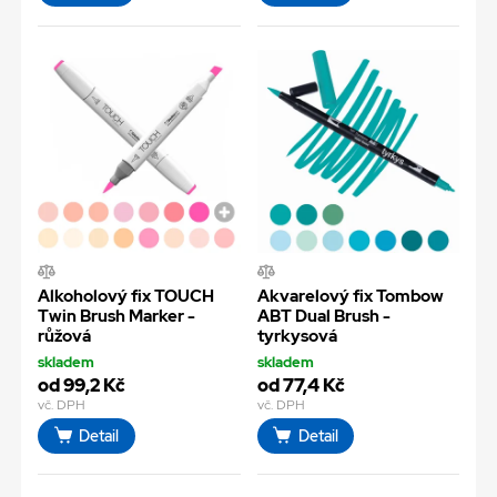
Alkoholový fix TOUCH
Akvarelový fix Tombow
Twin Brush Marker -
ABT Dual Brush -
růžová
tyrkysová
skladem
skladem
od 99,2 Kč
od 77,4 Kč
vč. DPH
vč. DPH
Detail
Detail