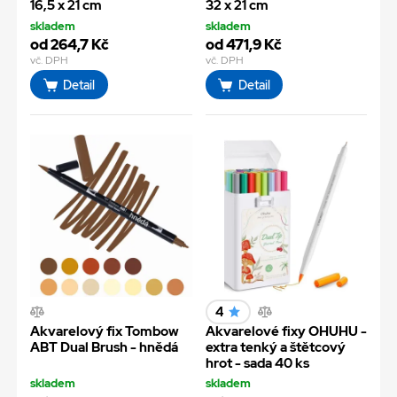
16,5 x 21 cm
32 x 21 cm
skladem
skladem
od 264,7 Kč
od 471,9 Kč
vč. DPH
vč. DPH
Detail
Detail
4
Akvarelový fix Tombow
Akvarelové fixy OHUHU -
ABT Dual Brush - hnědá
extra tenký a štětcový
hrot - sada 40 ks
skladem
skladem