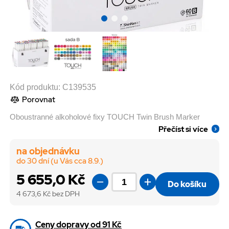
Kód produktu:
C139535
Porovnat
Oboustranné alkoholové fixy TOUCH Twin Brush Marker
Přečíst si více
na objednávku
do 30 dní (u Vás cca 8.9.)
5 655,0 Kč
Do košíku
4 673,6
Kč bez DPH
Ceny dopravy od 91 Kč