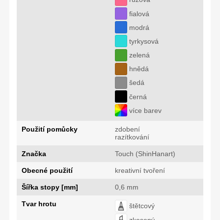
fialová
modrá
tyrkysová
zelená
hnědá
šedá
černá
více barev
Použití pomůcky
zdobení
razítkování
Značka
Touch (ShinHanart)
Obecné použití
kreativní tvoření
Šířka stopy [mm]
0,6 mm
Tvar hrotu
štětcový
zkosený