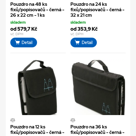
Pouzdro na 48 ks
Pouzdro na 24 ks
fixů/popisovačů - černá -
fixů/popisovačů - černá -
26 x 22 cm - 1 ks
32 x 21 cm
skladem
skladem
od 579,7 Kč
od 353,9 Kč
vč. DPH
vč. DPH
Detail
Detail
Pouzdro na 12 ks
Pouzdro na 36 ks
fixů/popisovačů - černá -
fixů/popisovačů - černá -