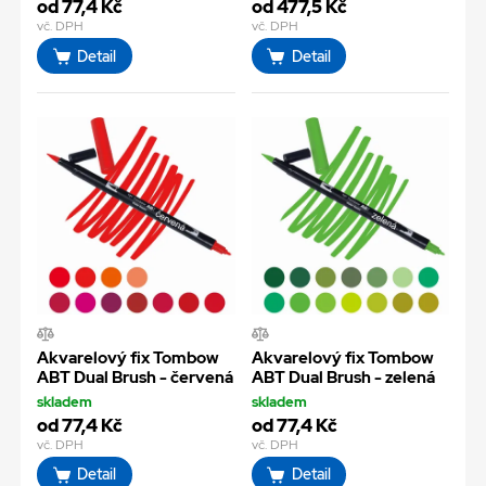
od 77,4 Kč
od 477,5 Kč
vč. DPH
vč. DPH
Detail
Detail
Akvarelový fix Tombow
Akvarelový fix Tombow
ABT Dual Brush - červená
ABT Dual Brush - zelená
skladem
skladem
od 77,4 Kč
od 77,4 Kč
vč. DPH
vč. DPH
Detail
Detail