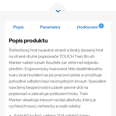
0
Popis
Parametry
Hodnocení
Popis produktu
Štětečkový hrot na jedné straně a široký zkosený hrot
na straně druhé popisovače TOUCH Twin Brush
Marker nabízí rozsah tlouštěk čar větší než kdykoliv
předtím. Ergonomicky tvarované tělo obdélníkového
tvaru braní kutálení se po pracovní ploše a umožňuje
pohodlné odložení bez neúmyslných šmouh. Speciálně
navržený bezpečnostní uzávěr pevně drží na
popisovači a zabraňuje poškození hrotu. Twin
Marker obsahuje inkoust na bázi alkoholu, který je
rychleschnoucí, netoxický a vodě odolný.
Sada 60 ks fixů, celkem 204 odstínů barev.