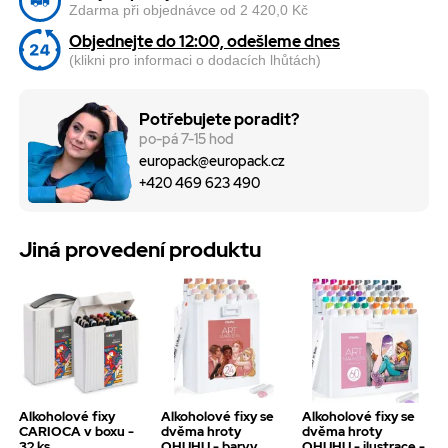
Zdarma při objednávce od 2 420,0 Kč
Objednejte do 12:00, odešleme dnes
(klikni pro informaci o dodacích lhůtách)
Potřebujete poradit?
po-pá 7-15 hod
europack@europack.cz
+420 469 623 490
Jiná provedení produktu
Alkoholové fixy
Alkoholové fixy se
Alkoholové fixy se
CARIOCA v boxu -
dvěma hroty
dvěma hroty
32 ks
OHUHU - barvy
OHUHU - ilustrace -