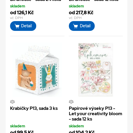
skladem
skladem
od 126,1 Kč
od 217,8 Kč
vč. DPH
vč. DPH
Detail
Detail
Krabičky P13, sada 3 ks
Papírové výseky P13 -
Let your creativity bloom
- sada 12 ks
skladem
skladem
od 99,5 Kč
od 104,2 Kč