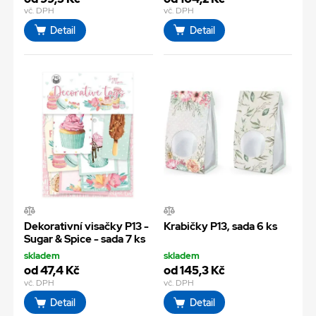
vč. DPH
vč. DPH
Detail
Detail
Dekorativní visačky P13 -
Krabičky P13, sada 6 ks
Sugar & Spice - sada 7 ks
skladem
skladem
od 47,4 Kč
od 145,3 Kč
vč. DPH
vč. DPH
Detail
Detail