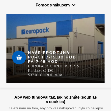
Pomoc s nákupem
NAŠE PRODEJNA
PO-ČT 7-15.30 HOD
PÁ 7-15 HOD
EUROPACK CHRUDIM, s. r. o.
Pardubická 180
537 01 CHRUDIM IV
Zaplatit u nás můžete hotově i online
Aby web fungoval tak, jak ho znáte (souhlas
s cookies)
Záleží nám na tom, aby pro vás nakupování bylo co nejlepší