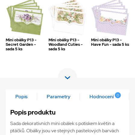
Mini obálky P13 -
Mini obálky P13 -
Mini obálky P13 -
Secret Garden -
Woodland Cuties -
Have Fun - sada 5 ks
sada 5 ks
sada 5 ks
0
Popis
Parametry
Hodnocení
Popis produktu
Sada dekorativních mini obálek s potiskem květin a
ptáčků. Obálky jsou ve stejných pastelových barvách