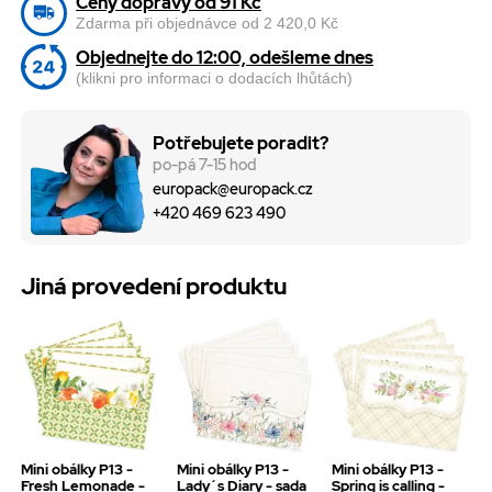
Ceny dopravy od 91 Kč
Zdarma při objednávce od 2 420,0 Kč
Objednejte do 12:00, odešleme dnes
(klikni pro informaci o dodacích lhůtách)
Potřebujete poradit?
po-pá 7-15 hod
europack@europack.cz
+420 469 623 490
Jiná provedení produktu
Mini obálky P13 -
Mini obálky P13 -
Mini obálky P13 -
Fresh Lemonade -
Lady´s Diary - sada
Spring is calling -