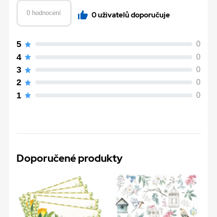
0 hodnocení
0 uživatelů doporučuje
5
0
4
0
3
0
2
0
1
0
Doporučené produkty