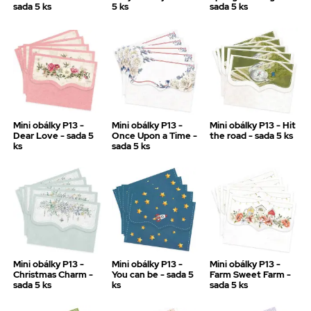
sada 5 ks
5 ks
sada 5 ks
Mini obálky P13 -
Mini obálky P13 -
Mini obálky P13 - Hit
Dear Love - sada 5
Once Upon a Time -
the road - sada 5 ks
ks
sada 5 ks
Mini obálky P13 -
Mini obálky P13 -
Mini obálky P13 -
Christmas Charm -
You can be - sada 5
Farm Sweet Farm -
sada 5 ks
ks
sada 5 ks