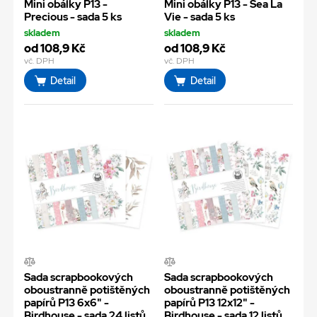
Mini obálky P13 -
Mini obálky P13 - Sea La
Precious - sada 5 ks
Vie - sada 5 ks
skladem
skladem
od 108,9 Kč
od 108,9 Kč
vč. DPH
vč. DPH
Detail
Detail
Sada scrapbookových
Sada scrapbookových
oboustranně potištěných
oboustranně potištěných
papírů P13 6x6" -
papírů P13 12x12" -
Birdhouse - sada 24 listů
Birdhouse - sada 12 listů