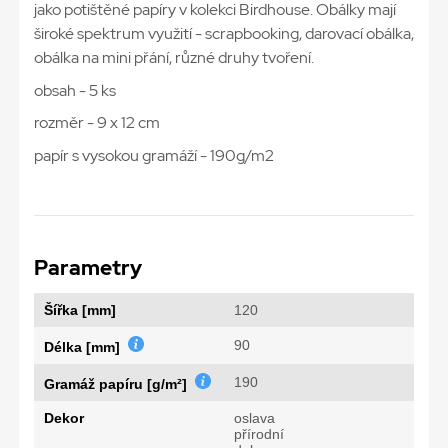
jako potištěné papíry v kolekci Birdhouse. Obálky mají
široké spektrum využití - scrapbooking, darovací obálka,
obálka na mini přání, různé druhy tvoření.
obsah - 5 ks
rozměr - 9 x 12 cm
papír s vysokou gramáží - 190g/m2
Parametry
Šířka [mm]
120
90
Délka [mm]
190
Gramáž papíru [g/m²]
Dekor
oslava
přírodní