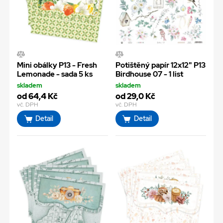
Mini obálky P13 - Fresh
Potištěný papír 12x12" P13
Lemonade - sada 5 ks
Birdhouse 07 - 1 list
skladem
skladem
od 64,4 Kč
od 29,0 Kč
vč. DPH
vč. DPH
Detail
Detail