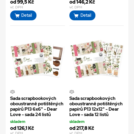
od 99,5 Kč
od 146,2 Kč
vč. DPH
vč. DPH
Detail
Detail
Sada scrapbookových
Sada scrapbookových
oboustranně potištěných
oboustranně potištěných
papírů P13 6x6" - Dear
papírů P13 12x12" - Dear
Love - sada 24 listů
Love - sada 12 listů
skladem
skladem
od 126,1 Kč
od 217,8 Kč
vč. DPH
vč. DPH