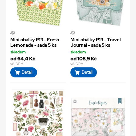
Mini obálky P13 - Fresh
Mini obálky P13 - Travel
Lemonade - sada 5 ks
Journal - sada 5 ks
skladem
skladem
od 64,4 Kč
od 108,9 Kč
vč. DPH
vč. DPH
Detail
Detail