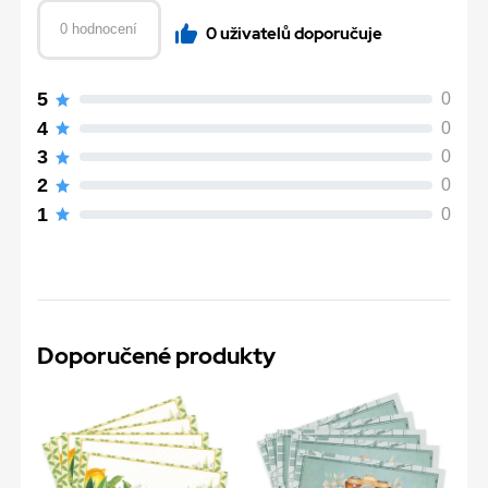
0 hodnocení
0 uživatelů doporučuje
5
0
4
0
3
0
2
0
1
0
Doporučené produkty