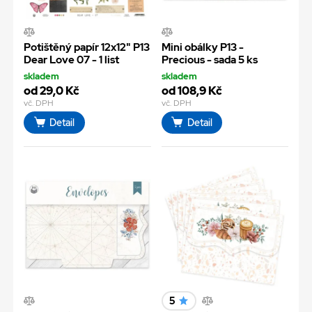
Potištěný papír 12x12" P13
Mini obálky P13 -
Dear Love 07 - 1 list
Precious - sada 5 ks
skladem
skladem
od 29,0 Kč
od 108,9 Kč
vč. DPH
vč. DPH
Detail
Detail
5