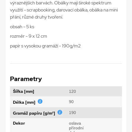
výraznějších barvách. Obálky mají široké spektrum
využití - scrapbooking, darovací obálka, obálka na mini
přání, různé druhy tvoření.
obsah - 5 ks
rozměr - 9 x 12 cm
papír s vysokou gramáží - 190g/m2
Parametry
Šířka [mm]
120
90
Délka [mm]
190
Gramáž papíru [g/m²]
Dekor
oslava
přírodní