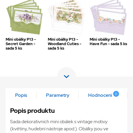
Mini obálky P13 -
Mini obálky P13 -
Mini obálky P13 -
Secret Garden -
Woodland Cuties -
Have Fun - sada 5 ks
sada 5 ks
sada 5 ks
0
Popis
Parametry
Hodnocení
Popis produktu
Sada dekorativních mini obálek s vintage motivy
(květiny, hudební nástroje apod.). Obálky jsou ve