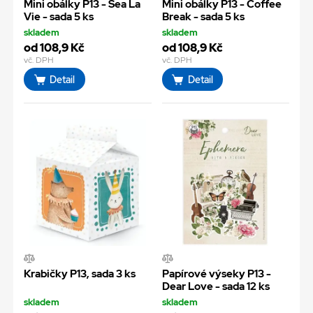
Mini obálky P13 - Sea La
Mini obálky P13 - Coffee
Vie - sada 5 ks
Break - sada 5 ks
skladem
skladem
od 108,9 Kč
od 108,9 Kč
vč. DPH
vč. DPH
Detail
Detail
Krabičky P13, sada 3 ks
Papírové výseky P13 -
Dear Love - sada 12 ks
skladem
skladem