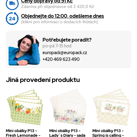
Ceny dopravy od 91 Kč
Zdarma při objednávce od 2 420,0 Kč
Objednejte do 12:00, odešleme dnes
(klikni pro informaci o dodacích lhůtách)
Potřebujete poradit?
po-pá 7-15 hod
europack@europack.cz
+420 469 623 490
Jiná provedení produktu
Mini obálky P13 -
Mini obálky P13 -
Mini obálky P13 -
Fresh Lemonade -
Lady´s Diary - sada
Spring is calling -