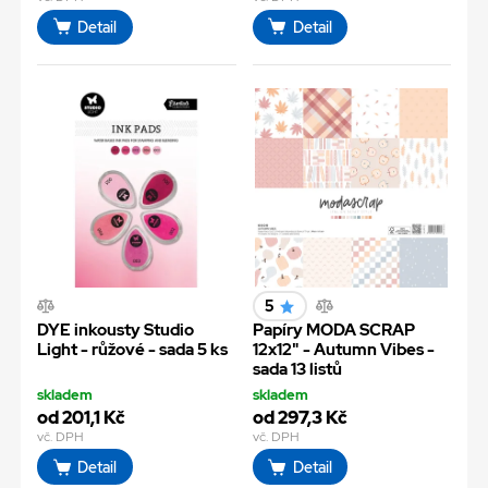
Detail
Detail
5
DYE inkousty Studio
Papíry MODA SCRAP
Light - růžové - sada 5 ks
12x12" - Autumn Vibes -
sada 13 listů
skladem
skladem
od 201,1 Kč
od 297,3 Kč
vč. DPH
vč. DPH
Detail
Detail