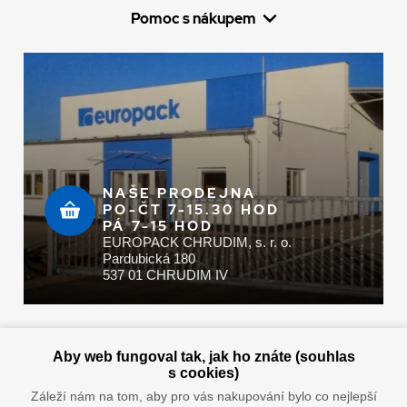
Pomoc s nákupem
NAŠE PRODEJNA
PO-ČT 7-15.30 HOD
PÁ 7-15 HOD
EUROPACK CHRUDIM, s. r. o.
Pardubická 180
537 01 CHRUDIM IV
Zaplatit u nás můžete hotově i online
Aby web fungoval tak, jak ho znáte (souhlas
s cookies)
Záleží nám na tom, aby pro vás nakupování bylo co nejlepší