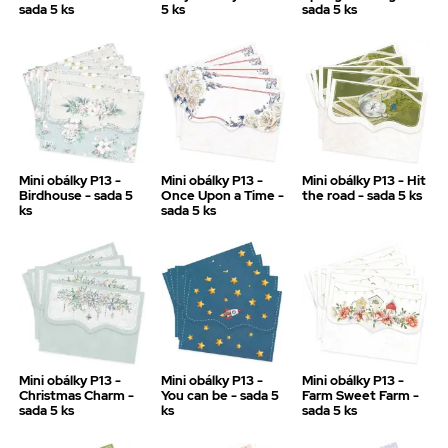
sada 5 ks
5 ks
sada 5 ks
Mini obálky P13 -
Mini obálky P13 -
Mini obálky P13 - Hit
Birdhouse - sada 5
Once Upon a Time -
the road - sada 5 ks
ks
sada 5 ks
Mini obálky P13 -
Mini obálky P13 -
Mini obálky P13 -
Christmas Charm -
You can be - sada 5
Farm Sweet Farm -
sada 5 ks
ks
sada 5 ks