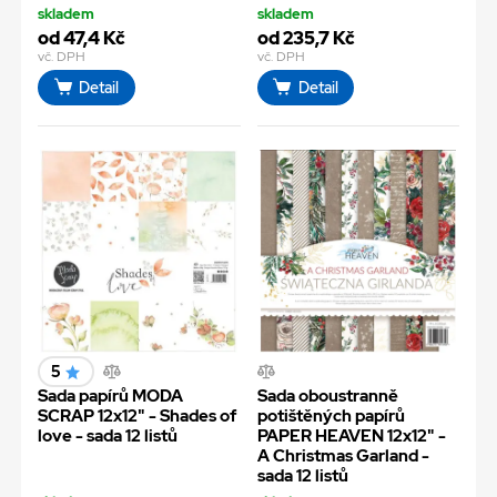
skladem
skladem
od 47,4 Kč
od 235,7 Kč
vč. DPH
vč. DPH
Detail
Detail
5
Sada papírů MODA
Sada oboustranně
SCRAP 12x12" - Shades of
potištěných papírů
love - sada 12 listů
PAPER HEAVEN 12x12" -
A Christmas Garland -
sada 12 listů