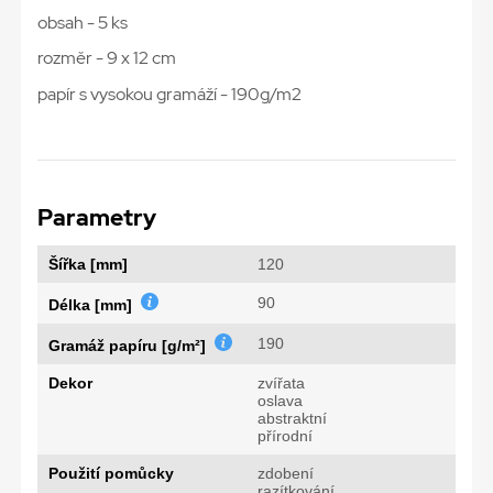
obsah - 5 ks
rozměr - 9 x 12 cm
papír s vysokou gramáží - 190g/m2
Parametry
Šířka [mm]
120
90
Délka [mm]
190
Gramáž papíru [g/m²]
Dekor
zvířata
oslava
abstraktní
přírodní
Použití pomůcky
zdobení
razítkování