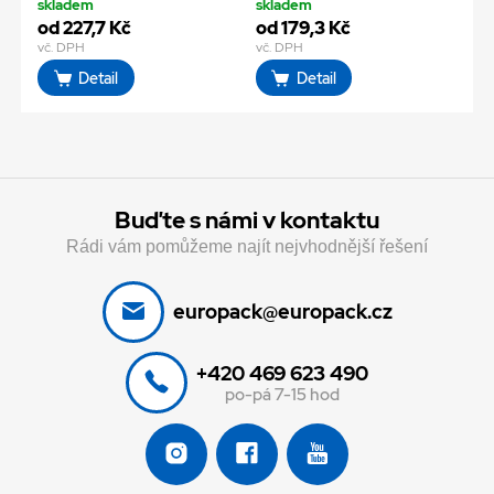
skladem
skladem
od 227,7 Kč
od 179,3 Kč
vč. DPH
vč. DPH
Detail
Detail
Buďte s námi v kontaktu
Rádi vám pomůžeme najít nejvhodnější řešení
europack@europack.cz
+420 469 623 490
po-pá 7-15 hod