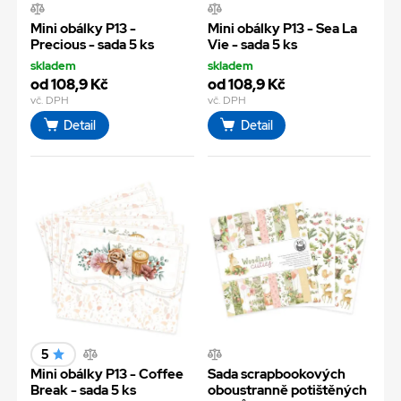
Mini obálky P13 -
Mini obálky P13 - Sea La
Precious - sada 5 ks
Vie - sada 5 ks
skladem
skladem
od 108,9 Kč
od 108,9 Kč
vč. DPH
vč. DPH
Detail
Detail
5
Mini obálky P13 - Coffee
Sada scrapbookových
Break - sada 5 ks
oboustranně potištěných