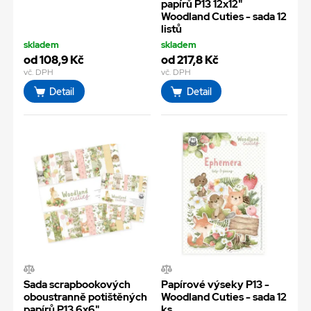
papírů P13 12x12"
Woodland Cuties - sada 12
listů
skladem
skladem
od 108,9 Kč
od 217,8 Kč
vč. DPH
vč. DPH
Detail
Detail
Sada scrapbookových
Papírové výseky P13 -
oboustranně potištěných
Woodland Cuties - sada 12
papírů P13 6x6"
ks