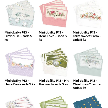
Mini obálky P13 -
Mini obálky P13 -
Mini obálky P13 -
Birdhouse - sada 5
Dear Love - sada 5
Farm Sweet Farm -
ks
ks
sada 5 ks
Mini obálky P13 -
Mini obálky P13 - Hit
Mini obálky P13 -
Have Fun - sada 5 ks
the road - sada 5 ks
Christmas Charm -
sada 5 ks