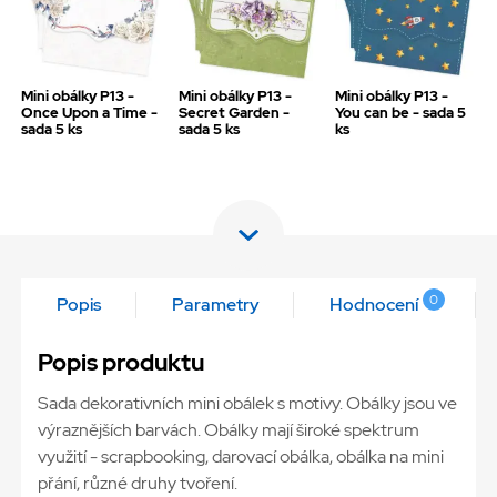
Mini obálky P13 -
Mini obálky P13 -
Mini obálky P13 -
Once Upon a Time -
Secret Garden -
You can be - sada 5
sada 5 ks
sada 5 ks
ks
0
Popis
Parametry
Hodnocení
Popis produktu
Sada dekorativních mini obálek s motivy. Obálky jsou ve
výraznějších barvách. Obálky mají široké spektrum
využití - scrapbooking, darovací obálka, obálka na mini
přání, různé druhy tvoření.