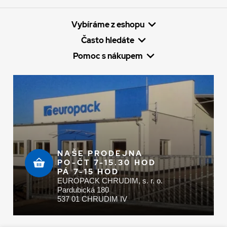
Vybíráme z eshopu
Často hledáte
Pomoc s nákupem
NAŠE PRODEJNA
PO-ČT 7-15.30 HOD
PÁ 7-15 HOD
EUROPACK CHRUDIM, s. r. o.
Pardubická 180
537 01 CHRUDIM IV