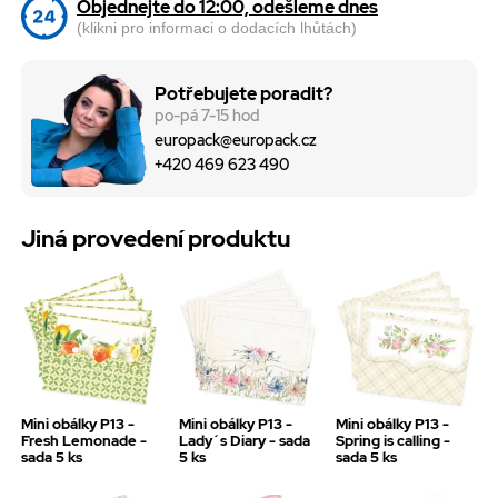
Objednejte do 12:00, odešleme dnes
(klikni pro informaci o dodacích lhůtách)
Potřebujete poradit?
po-pá 7-15 hod
europack@europack.cz
+420 469 623 490
Jiná provedení produktu
Mini obálky P13 -
Mini obálky P13 -
Mini obálky P13 -
Fresh Lemonade -
Lady´s Diary - sada
Spring is calling -
sada 5 ks
5 ks
sada 5 ks