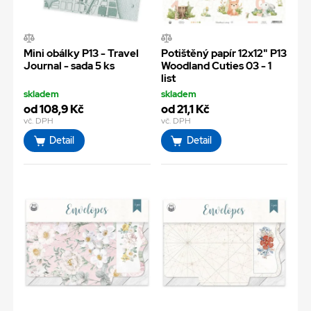
Mini obálky P13 - Travel
Potištěný papír 12x12" P13
Journal - sada 5 ks
Woodland Cuties 03 - 1
list
skladem
skladem
od 108,9 Kč
od 21,1 Kč
vč. DPH
vč. DPH
Detail
Detail