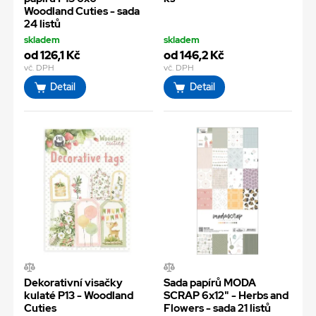
Woodland Cuties - sada
24 listů
skladem
skladem
od 126,1 Kč
od 146,2 Kč
vč. DPH
vč. DPH
Detail
Detail
Dekorativní visačky
Sada papírů MODA
kulaté P13 - Woodland
SCRAP 6x12" - Herbs and
Cuties
Flowers - sada 21 listů