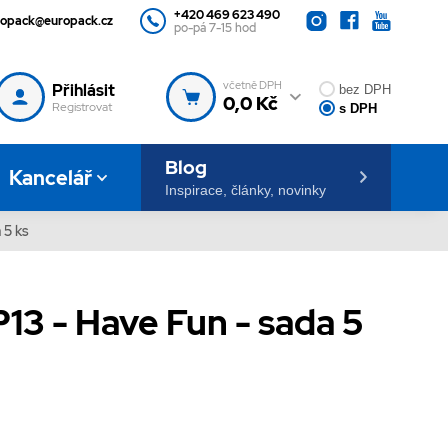
+420 469 623 490
ropack@europack.cz
po-pá 7-15 hod
včetně DPH
Přihlásit
bez DPH
0,0 Kč
Registrovat
s DPH
Blog
Kancelář
Inspirace, články, novinky
 5 ks
P13 - Have Fun - sada 5