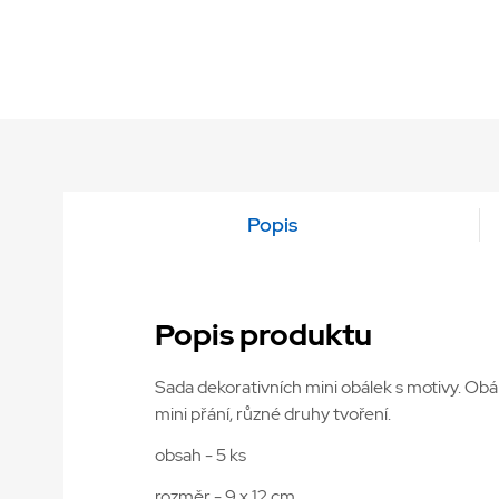
Popis
Popis produktu
Sada dekorativních mini obálek s motivy. Obál
mini přání, různé druhy tvoření.
obsah - 5 ks
rozměr - 9 x 12 cm