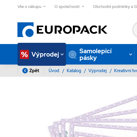
Vše o nákupu
O společnosti
Obchodní podmínky a 
Samolepicí
Výprodej
pásky
Zpět
Úvod
/
Katalog
/
Výprodej
/
Kreativní t