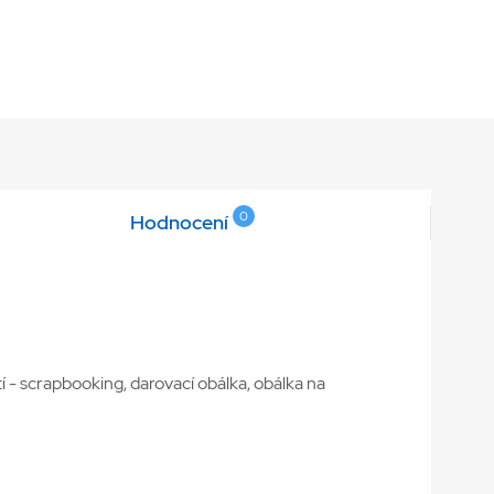
0
Hodnocení
í - scrapbooking, darovací obálka, obálka na