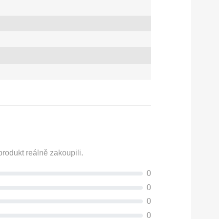
rodukt reálně zakoupili.
0
0
0
0