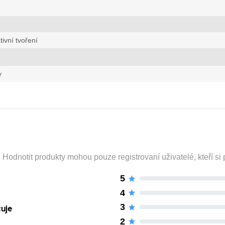
tivní tvoření
y
odnotit produkty mohou pouze registrovaní uživatelé, kteří si p
5
4
3
čuje
2