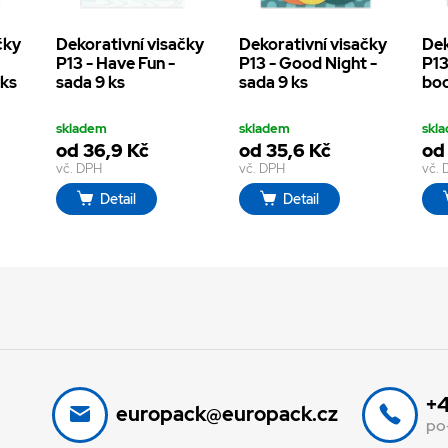
čky
Dekorativní visačky
Dekorativní visačky
Dek
P13 - Have Fun -
P13 - Good Night -
P13
 ks
sada 9 ks
sada 9 ks
boo
skladem
skladem
skl
od 36,9 Kč
od 35,6 Kč
od
vč. DPH
vč. DPH
vč.
Detail
Detail
+4
europack@europack.cz
po