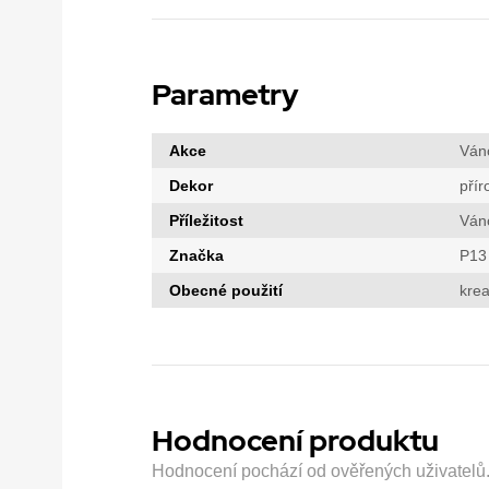
Parametry
Akce
Ván
Dekor
přír
Příležitost
Ván
Značka
P13
Obecné použití
krea
Hodnocení produktu
Hodnocení pochází od ověřených uživatelů. H