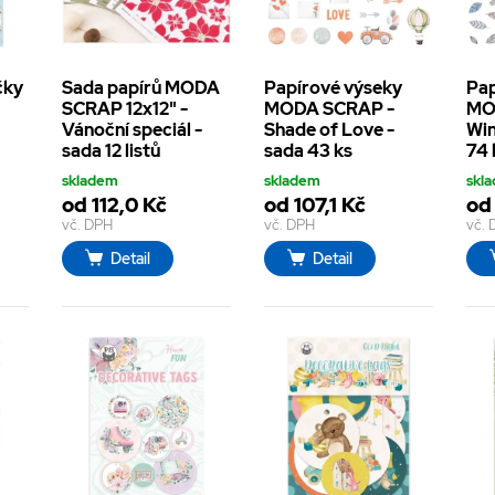
čky
Sada papírů MODA
Papírové výseky
Pap
SCRAP 12x12" -
MODA SCRAP -
MO
Vánoční speciál -
Shade of Love -
Win
sada 12 listů
sada 43 ks
74 
skladem
skladem
skl
od 112,0 Kč
od 107,1 Kč
od
vč. DPH
vč. DPH
vč.
Detail
Detail