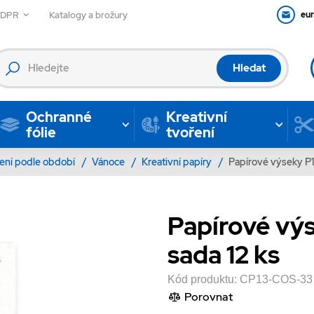
GDPR
Katalogy a brožury
eu
Hledat
Ochranné
Kreativní
fólie
tvoření
ení podle období
/
Vánoce
/
Kreativní papíry
/
Papírové výseky P13
Papírové výs
sada 12 ks
Kód produktu:
CP13-COS-33
Porovnat