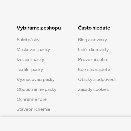
Vybíráme z eshopu
Často hledáte
Balicí pásky
Blog a novinky
Maskovací pásky
Lidé a kontakty
Izolační pásky
Provozní doba
Textilní pásky
Kde nás najdete
Vyznačovací pásky
Otázky a odpovědi
Oboustranné pásky
Zásady cookies
Ochranné fólie
Stavební chemie
Tvoření