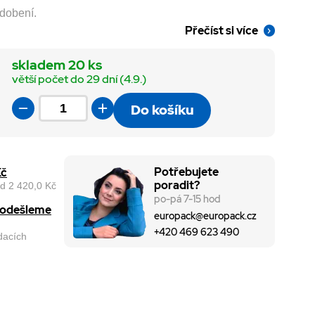
dobení.
Přečíst si více
skladem 20 ks
větší počet do 29 dní (4.9.)
Do košíku
Potřebujete
Kč
poradit?
d 2 420,0 Kč
po-pá 7-15 hod
, odešleme
europack@europack.cz
+420 469 623 490
odacích