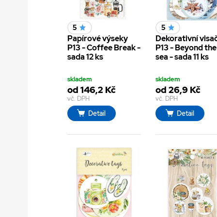
5
5
Papírové výseky
Dekorativní visa
P13 - Coffee Break -
P13 - Beyond the
sada 12 ks
sea - sada 11 ks
skladem
skladem
od 146,2 Kč
od 26,9 Kč
vč. DPH
vč. DPH
Detail
Detail