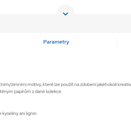
Parametry
i/zimními motivy, které lze použít na zdobení jakéhokoli kreativn
štěným papírům z dané kolekce.
kyseliny ani lignin