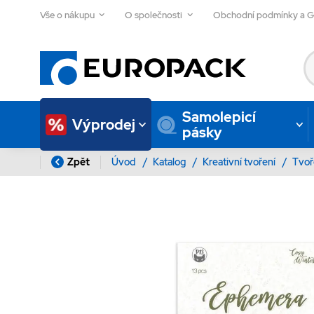
Vše o nákupu
O společnosti
Obchodní podmínky a 
Samolepicí
Výprodej
pásky
Zpět
Úvod
/
Katalog
/
Kreativní tvoření
/
Tvoř