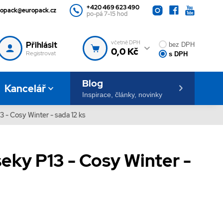
+420 469 623 490
ropack@europack.cz
po-pá 7-15 hod
včetně DPH
Přihlásit
bez DPH
0,0 Kč
Registrovat
s DPH
Blog
Kancelář
Inspirace, články, novinky
 - Cosy Winter - sada 12 ks
eky P13 - Cosy Winter -