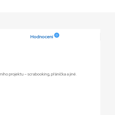
0
Hodnocení
ího projektu – scrabooking, přáníčka a jiné.