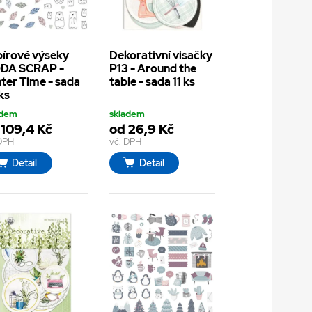
írové výseky
Dekorativní visačky
DA SCRAP -
P13 - Around the
ter Time - sada
table - sada 11 ks
ks
adem
skladem
 109,4 Kč
od 26,9 Kč
 DPH
vč. DPH
Detail
Detail