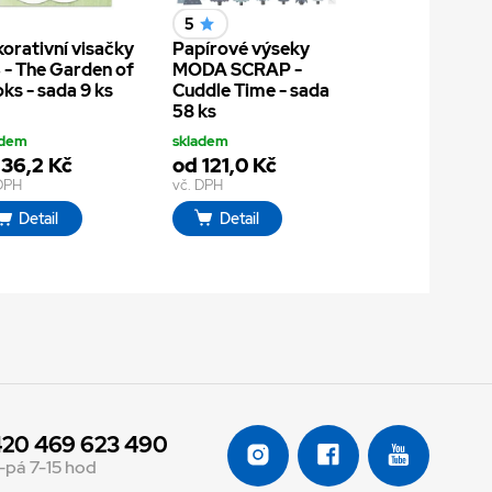
5
orativní visačky
Papírové výseky
 - The Garden of
MODA SCRAP -
ks - sada 9 ks
Cuddle Time - sada
58 ks
adem
skladem
 36,2 Kč
od 121,0 Kč
 DPH
vč. DPH
Detail
Detail
20 469 623 490
-pá 7-15 hod