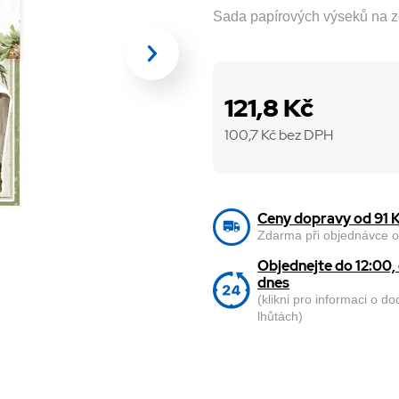
Sada papírových výseků na z
121,8 Kč
100,7
Kč bez DPH
Ceny dopravy od 91 
Zdarma při objednávce o
Objednejte do 12:00
dnes
(klikni pro informaci o d
lhůtách)