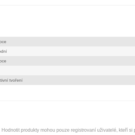
oce
odní
oce
tivní tvoření
odnotit produkty mohou pouze registrovaní uživatelé, kteří si p