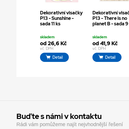
Dekorativní visačky
Dekorativní visa
P13 - Sunshine -
P13 - There is no
sada 11 ks
planet B - sada 9
skladem
skladem
od 26,6 Kč
od 41,9 Kč
vč. DPH
vč. DPH
Detail
Detail
Buďte s námi v kontaktu
Rádi vám pomůžeme najít nejvhodnější řešení