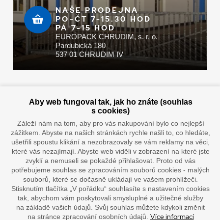
NAŠE PRODEJNA
PO-ČT 7-15.30 HOD
PÁ 7-15 HOD
EUROPACK CHRUDIM, s. r. o.
Pardubická 180
537 01 CHRUDIM IV
Zaplatit u nás můžete hotově i online
Aby web fungoval tak, jak ho znáte (souhlas
s cookies)
Záleží nám na tom, aby pro vás nakupování bylo co nejlepší
zážitkem. Abyste na našich stránkách rychle našli to, co hledáte,
Doprava vaším oblíbeným dopravcem
ušetřili spoustu klikání a nezobrazovaly se vám reklamy na věci,
které vás nezajímají. Abyste web viděli v zobrazení na které jste
zvyklí a nemuseli se pokaždé přihlašovat. Proto od vás
potřebujeme souhlas se zpracováním souborů cookies - malých
souborů, které se dočasně ukládají ve vašem prohlížeči.
Stisknutím tlačítka „V pořádku“ souhlasíte s nastavením cookies
tak, abychom vám poskytovali smysluplné a užitečné služby
na základě vašich údajů. Svůj souhlas můžete kdykoli změnit
Více informací
na stránce zpracování osobních údajů.