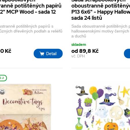
anně potištěných papírů
oboustranně potištěný
12" MCP Wood - sada 12
P13 6x6" - Happy Hallo
sada 24 listů
stranně potištěných papírů s
Sada oboustranně potištěných 
ůzných dřevěných podlah a reliéfů
halloweenskými motivy černých 
a duchů
skladem
,0 Kč
od 89,8 Kč
Detail
vč. DPH
EJ