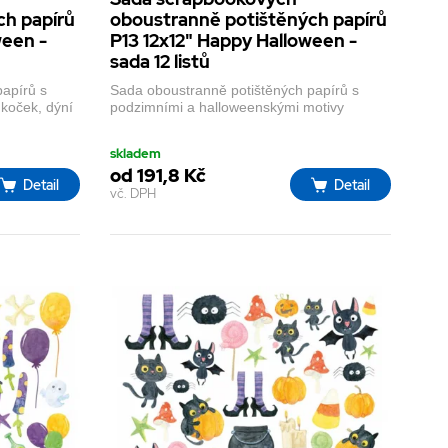
ch papírů
oboustranně potištěných papírů
ween -
P13 12x12" Happy Halloween -
sada 12 listů
papírů s
Sada oboustranně potištěných papírů s
koček, dýní
podzimními a halloweenskými motivy
skladem
od 191,8 Kč
Detail
Detail
vč. DPH