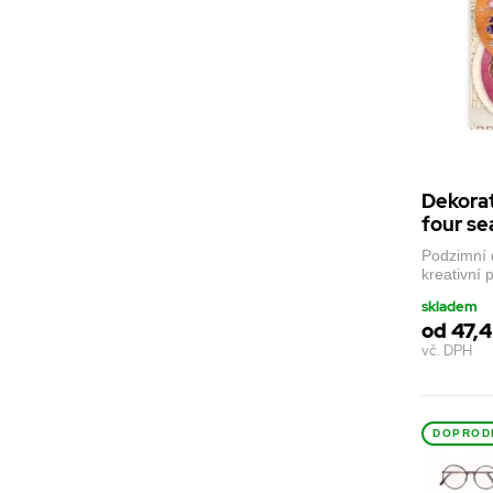
Dekorat
four se
Podzimní 
kreativní 
skladem
od 47,4
vč. DPH
DOPROD