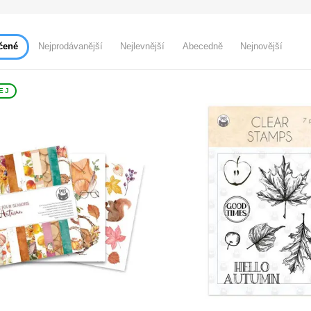
čené
Nejprodávanější
Nejlevnější
Abecedně
Nejnovější
EJ