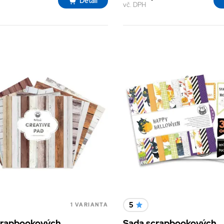
Detail
vč. DPH
5
1 VARIANTA
crapbookových
Sada scrapbookových