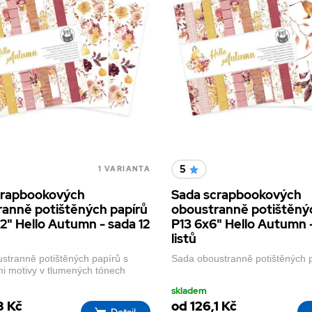
5
1 VARIANTA
crapbookových
Sada scrapbookových
anně potištěných papírů
oboustranně potištěný
12" Hello Autumn - sada 12
P13 6x6" Hello Autumn 
listů
stranně potištěných papírů s
Sada oboustranně potištěných 
i motivy v tlumených tónech
skladem
8 Kč
od 126,1 Kč