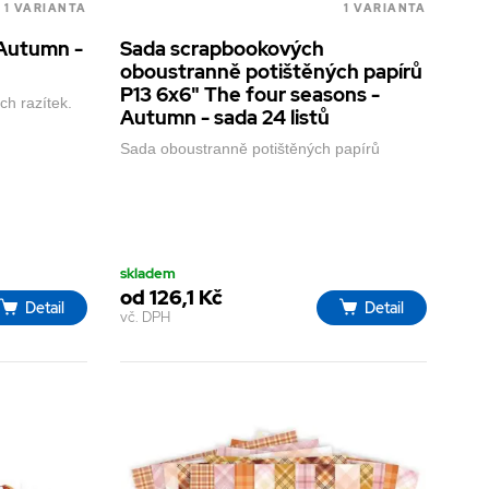
1 VARIANTA
1 VARIANTA
- Autumn -
Sada scrapbookových
oboustranně potištěných papírů
P13 6x6" The four seasons -
ch razítek.
Autumn - sada 24 listů
Sada oboustranně potištěných papírů
skladem
od 126,1 Kč
Detail
Detail
vč. DPH