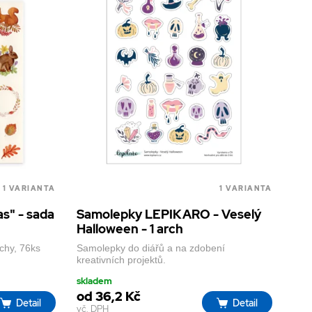
1 VARIANTA
1 VARIANTA
s" - sada
Samolepky LEPIKARO - Veselý
Halloween - 1 arch
chy, 76ks
Samolepky do diářů a na zdobení
kreativních projektů.
skladem
od 36,2 Kč
Detail
Detail
vč. DPH