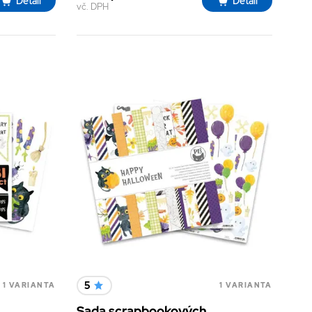
Detail
Detail
vč. DPH
5
1 VARIANTA
1 VARIANTA
Sada scrapbookových