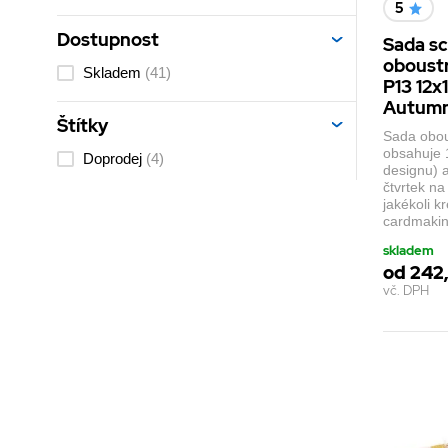
5
Dostupnost
Sada s
oboustr
Skladem
(41)
P13 12x
Autumn 
Štítky
Sada obou
obsahuje 
Doprodej
(4)
designu) 
čtvrtek na
jakékoli k
cardmakin
skladem
od 242
vč. DPH