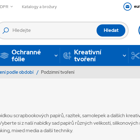
GDPR
Katalogy a brožury
eu
Hledat
Ochranné
Kreativní
fólie
tvoření
ení podle období
/
Podzimní tvoření
abídkou scrapbookových papírů, razítek, samolepek a dalších kreati
yberte si z naší nabídky sad papírů různých velikostí, silikonových 
king, mixed media a další techniky.