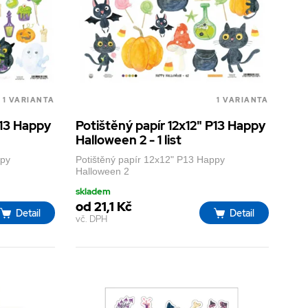
1 VARIANTA
1 VARIANTA
P13 Happy
Potištěný papír 12x12" P13 Happy
Halloween 2 - 1 list
ppy
Potištěný papír 12x12" P13 Happy
Halloween 2
skladem
od 21,1 Kč
Detail
Detail
vč. DPH