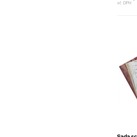
vč. DPH
Sada s