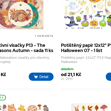
1 VARIANTA
ivní visačky P13 - The
Potištěný papír 12x12" 
asons Autumn - sada 11 ks
Halloween 07 - 1 list
dekorativní visačky pro všechny
Potištěný papír 12x12" P13 Ha
projekty
Halloween
skladem
 Kč
od 21,1 Kč
Detail
vč. DPH
EJ