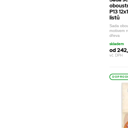
oboustr
P13 12x
listů
Sada obou
motivem r
dřeva
skladem
od 242
vč. DPH
DOPROD