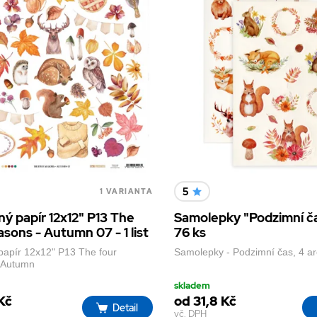
5
1 VARIANTA
ný papír 12x12" P13 The
Samolepky "Podzimní ča
asons - Autumn 07 - 1 list
76 ks
 papír 12x12" P13 The four
Samolepky - Podzimní čas, 4 ar
 Autumn
skladem
 Kč
od 31,8 Kč
Detail
vč. DPH