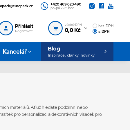
+420 469 623 490
ropack@europack.cz
po-pá 7-15 hod
včetně DPH
Přihlásit
bez DPH
0,0 Kč
Registrovat
s DPH
Blog
Kancelář
Inspirace, články, novinky
vních materiálů. Ať už hledáte podzimní nebo
razítek pro personalizaci a dekorativních visaček pro