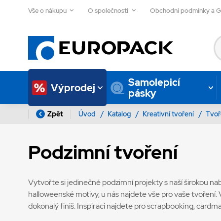
Vše o nákupu
O společnosti
Obchodní podmínky a 
Samolepicí
Výprodej
pásky
Zpět
Úvod
/
Katalog
/
Kreativní tvoření
/
Tvoř
Podzimní tvoření
Vytvořte si jedinečné podzimní projekty s naší širokou n
halloweenské motivy, u nás najdete vše pro vaše tvoření. V
dokonalý finiš. Inspiraci najdete pro scrapbooking, cardma