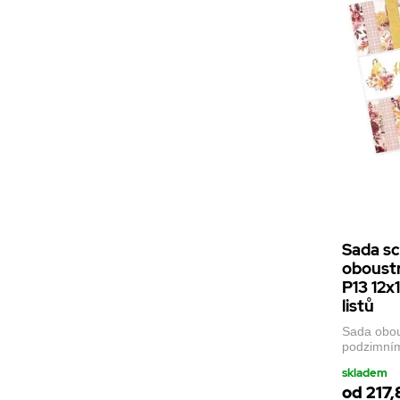
Sada s
oboustr
P13 12x
listů
Sada obou
podzimním
skladem
od 217,