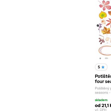
5
Potiště
four se
Potištěný
seasons -
skladem
od 21,1
vč. DPH