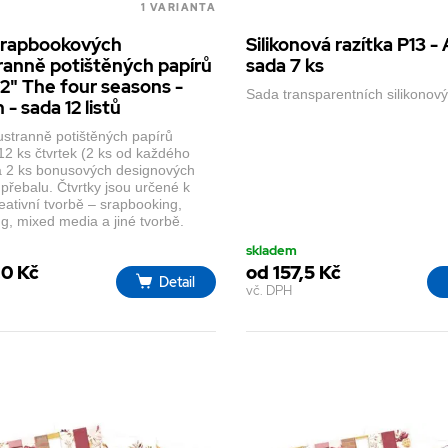
1 VARIANTA
crapbookových
Silikonová razítka P13 
anně potištěných papírů
sada 7 ks
12" The four seasons -
Sada transparentních silikonový
- sada 12 listů
stranně potištěných papírů
12 ks čtvrtek (2 ks od každého
a 2 ks bonusových designových
 přebalu. Čtvrtky jsou určené k
reativní tvorbě – srapbooking,
g, mixed media a jiné tvorbě.
skladem
,0 Kč
od 157,5 Kč
Detail
vč. DPH