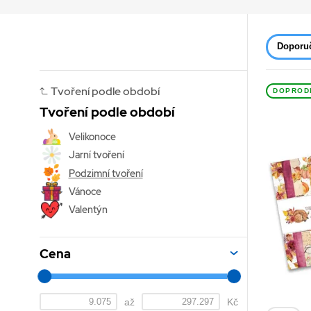
Doporu
Tvoření podle období
DOPROD
Tvoření podle období
Velikonoce
Jarní tvoření
Podzimní tvoření
Vánoce
Valentýn
Cena
až
Kč