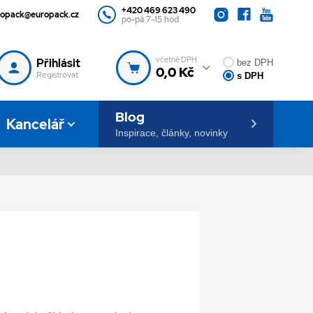
+420 469 623 490
ropack@europack.cz
po-pá 7-15 hod
včetně DPH
Přihlásit
bez DPH
0,0 Kč
Registrovat
s DPH
Blog
Kancelář
Inspirace, články, novinky