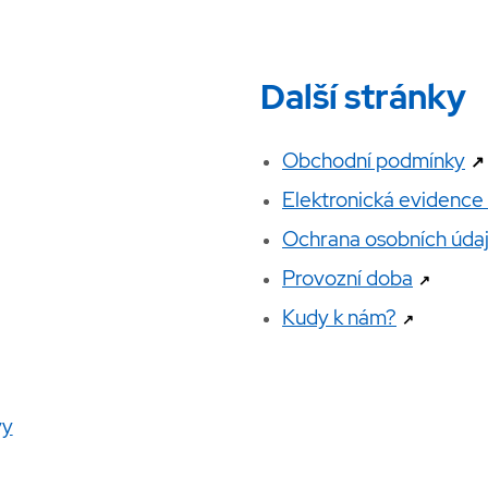
Další stránky
Obchodní podmínky
↗
Elektronická evidence
Ochrana osobních úda
Provozní doba
↗
Kudy k nám?
↗
vy