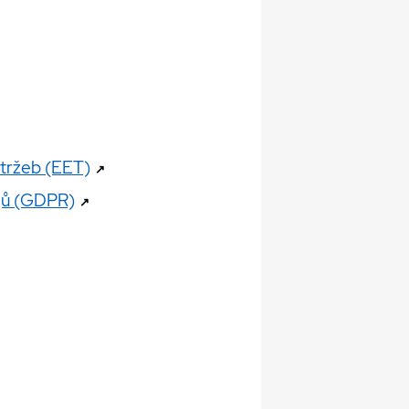
 tržeb (EET)
↗
jů (GDPR)
↗