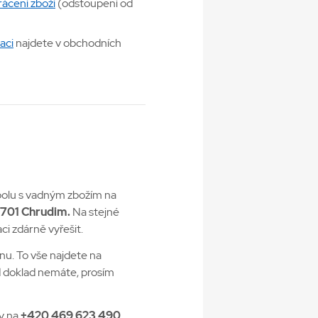
rácení zboží
(odstoupení od
aci
najdete v obchodních
polu s vadným zbožím na
3701 Chrudim.
Na stejné
 zdárně vyřešit.
nu. To vše najdete na
ud doklad nemáte, prosím
y na
+420 469 623 490
.