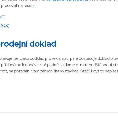
pracovat na řešení.
DF)
DOCX)
 prodejní doklad
stavujeme. Jako podklad pro reklamaci plně dostačuje doklad o pr
ý přikládáme k dodávce, případně zasíláme e-mailem. Stáhnout si
chtít, na požádání Vám záruční list vystavíme. Stačí, když to nap