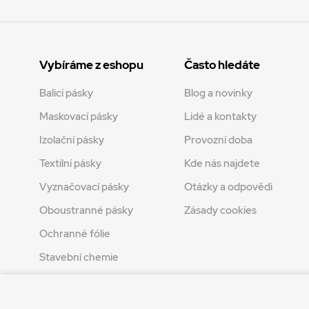
Vybíráme z eshopu
Často hledáte
Balicí pásky
Blog a novinky
Maskovací pásky
Lidé a kontakty
Izolační pásky
Provozní doba
Textilní pásky
Kde nás najdete
Vyznačovací pásky
Otázky a odpovědi
Oboustranné pásky
Zásady cookies
Ochranné fólie
Stavební chemie
Tvoření