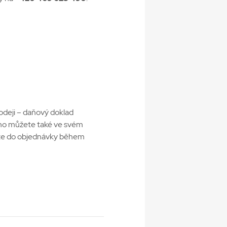
odeji – daňový doklad
 ho můžete také ve svém
íšete do objednávky během