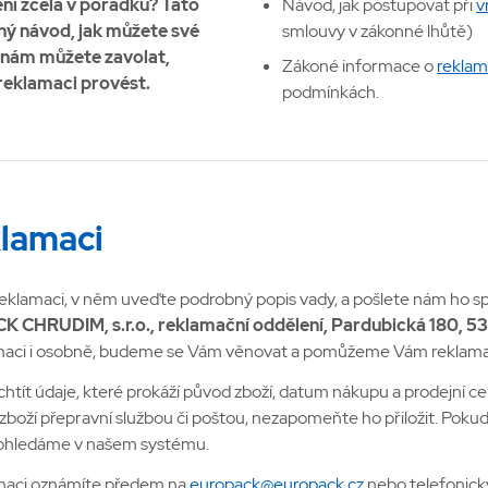
ení zcela v pořádku? Tato
Návod, jak postupovat při
v
hý návod, jak můžete své
smlouvy v zákonné lhůtě)
 nám můžete zavolat,
Zákoné informace o
reklam
reklamaci provést.
podmínkách.
klamaci
reklamaci, v něm uveďte podrobný popis vady, a pošlete nám ho s
 CHRUDIM, s.r.o., reklamační oddělení, Pardubická 180, 5
maci i osobně, budeme se Vám věnovat a pomůžeme Vám reklamaci
htít údaje, které prokáží původ zboží, datum nákupu a prodejní ce
i zboží přepravní službou či poštou, nezapomeňte ho přiložit. Pok
 dohledáme v našem systému.
maci oznámíte předem na
europack@europack.cz
nebo telefonick