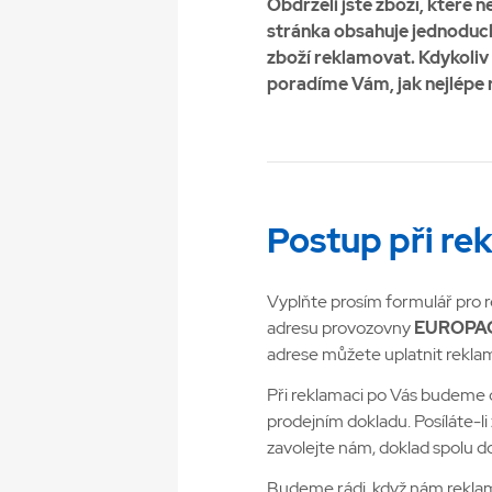
Obdrželi jste zboží, které n
stránka obsahuje jednoduc
zboží reklamovat. Kdykoliv
poradíme Vám, jak nejlépe 
Postup při re
Vyplňte prosím formulář pro 
adresu provozovny
EUROPACK
adrese můžete uplatnit rekla
Při reklamaci po Vás budeme c
prodejním dokladu. Posíláte-l
zavolejte nám, doklad spolu
Budeme rádi, když nám rekla