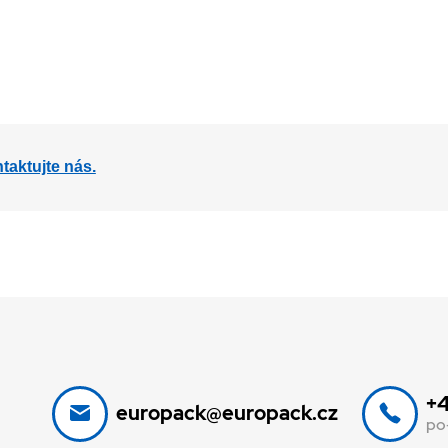
aktujte nás.
+4
europack@europack.cz
po