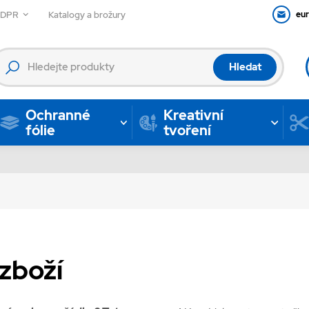
GDPR
Katalogy a brožury
eu
Hledat
Ochranné
Kreativní
fólie
tvoření
zboží