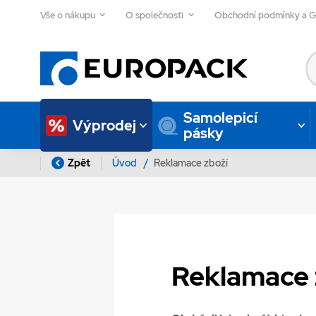
Vše o nákupu
O společnosti
Obchodní podmínky a 
Samolepicí
Výprodej
pásky
Zpět
Úvod
/
Reklamace zboží
Reklamace 