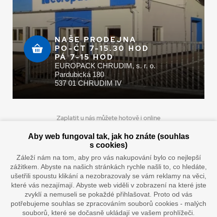
NAŠE PRODEJNA
PO-ČT 7-15.30 HOD
PÁ 7-15 HOD
EUROPACK CHRUDIM, s. r. o.
Pardubická 180
537 01 CHRUDIM IV
Zaplatit u nás můžete hotově i online
Aby web fungoval tak, jak ho znáte (souhlas
s cookies)
Záleží nám na tom, aby pro vás nakupování bylo co nejlepší
Doprava vaším oblíbeným dopravcem
zážitkem. Abyste na našich stránkách rychle našli to, co hledáte,
ušetřili spoustu klikání a nezobrazovaly se vám reklamy na věci,
které vás nezajímají. Abyste web viděli v zobrazení na které jste
zvyklí a nemuseli se pokaždé přihlašovat. Proto od vás
potřebujeme souhlas se zpracováním souborů cookies - malých
souborů, které se dočasně ukládají ve vašem prohlížeči.