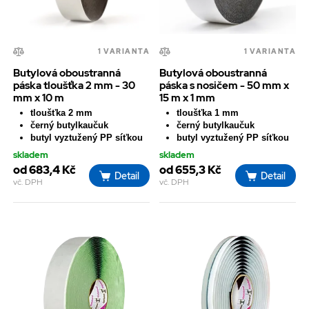
1 VARIANTA
1 VARIANTA
Butylová oboustranná
Butylová oboustranná
páska tloušťka 2 mm - 30
páska s nosičem - 50 mm x
mm x 10 m
15 m x 1 mm
tloušťka 2 mm
tloušťka 1 mm
černý butylkaučuk
černý butylkaučuk
butyl vyztužený PP síťkou
butyl vyztužený PP síťkou
skladem
skladem
od 683,4 Kč
od 655,3 Kč
Detail
Detail
vč. DPH
vč. DPH