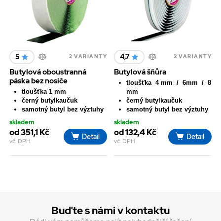
5
4,7
2 VARIANTY
3 VARIANTY
Butylová oboustranná
Butylová šňůra
páska bez nosiče
tloušťka 4 mm / 6mm / 8
tloušťka 1 mm
mm
černý butylkaučuk
černý butylkaučuk
samotný butyl bez výztuhy
samotný butyl bez výztuhy
skladem
skladem
od 351,1 Kč
od 132,4 Kč
Detail
Detail
vč. DPH
vč. DPH
Buďte s námi v kontaktu