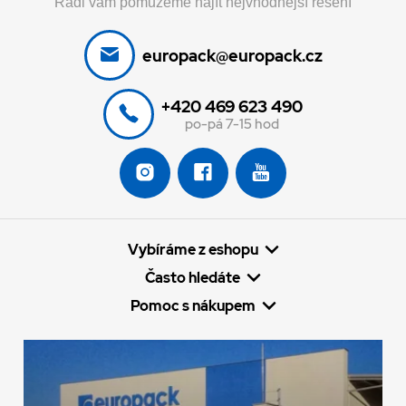
Rádi vám pomůžeme najít nejvhodnější řešení
europack@europack.cz
+420 469 623 490
po-pá 7-15 hod
Vybíráme z eshopu
Často hledáte
Pomoc s nákupem