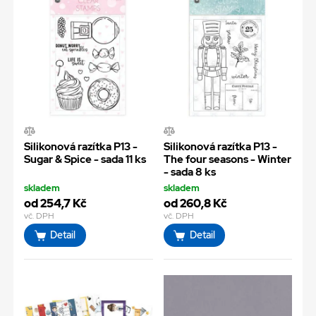
Silikonová razítka P13 -
Silikonová razítka P13 -
Sugar & Spice - sada 11 ks
The four seasons - Winter
- sada 8 ks
skladem
skladem
od 254,7 Kč
od 260,8 Kč
vč. DPH
vč. DPH
Detail
Detail