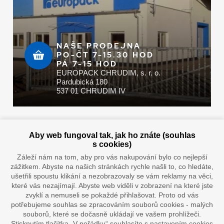
NAŠE PRODEJNA
PO-ČT 7-15.30 HOD
PÁ 7-15 HOD
EUROPACK CHRUDIM, s. r. o.
Pardubická 180
537 01 CHRUDIM IV
Zaplatit u nás můžete hotově i online
Aby web fungoval tak, jak ho znáte (souhlas
s cookies)
Záleží nám na tom, aby pro vás nakupování bylo co nejlepší
zážitkem. Abyste na našich stránkách rychle našli to, co hledáte,
Doprava vaším oblíbeným dopravcem
ušetřili spoustu klikání a nezobrazovaly se vám reklamy na věci,
které vás nezajímají. Abyste web viděli v zobrazení na které jste
zvyklí a nemuseli se pokaždé přihlašovat. Proto od vás
potřebujeme souhlas se zpracováním souborů cookies - malých
souborů, které se dočasně ukládají ve vašem prohlížeči.
Stisknutím tlačítka „V pořádku“ souhlasíte s nastavením cookies