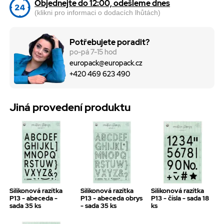
Objednejte do 12:00, odešleme dnes
(klikni pro informaci o dodacích lhůtách)
Potřebujete poradit?
po-pá 7-15 hod
europack@europack.cz
+420 469 623 490
Jiná provedení produktu
Silikonová razítka
Silikonová razítka
Silikonová razítka
P13 - abeceda -
P13 - abeceda obrys
P13 - čísla - sada 18
sada 35 ks
- sada 35 ks
ks