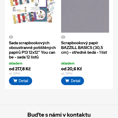
Sada scrapbookových
Scrapbookový papír
oboustranně potištěných
BAZZILL BASICS (30,5
papírů P13 12x12" You can
cm) - středně šedá - 1 list
be - sada 12 listů
skladem
skladem
od 217,8 Kč
od 20,6 Kč
vč. DPH
vč. DPH
Detail
Detail
Buďte s námi v kontaktu