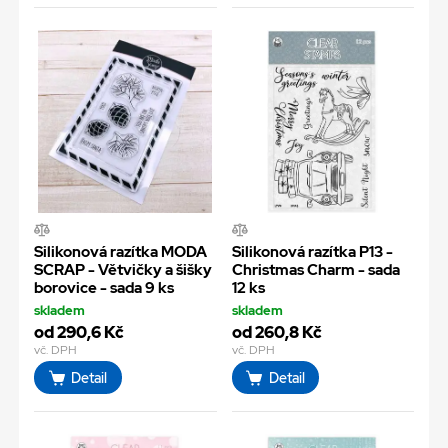
Silikonová razítka MODA
Silikonová razítka P13 -
SCRAP - Větvičky a šišky
Christmas Charm - sada
borovice - sada 9 ks
12 ks
skladem
skladem
od 290,6 Kč
od 260,8 Kč
vč. DPH
vč. DPH
Detail
Detail