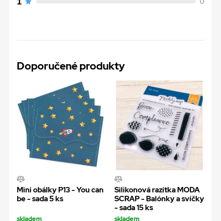
1
0
Doporučené produkty
Mini obálky P13 - You can
Silikonová razítka MODA
be - sada 5 ks
SCRAP - Balónky a svíčky
- sada 15 ks
skladem
skladem