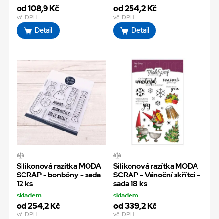
od 108,9 Kč
od 254,2 Kč
vč. DPH
vč. DPH
Detail
Detail
Silikonová razítka MODA
Silikonová razítka MODA
SCRAP - bonbóny - sada
SCRAP - Vánoční skřítci -
12 ks
sada 18 ks
skladem
skladem
od 254,2 Kč
od 339,2 Kč
vč. DPH
vč. DPH