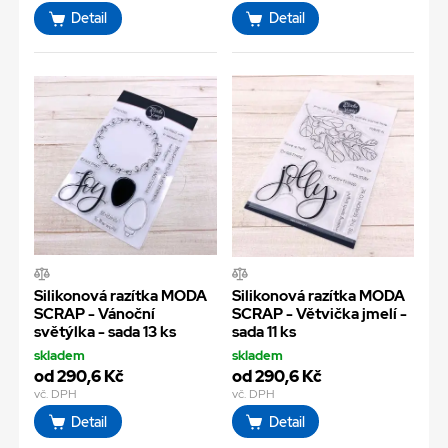
Detail
Detail
Silikonová razítka MODA
Silikonová razítka MODA
SCRAP - Vánoční
SCRAP - Větvička jmelí -
světýlka - sada 13 ks
sada 11 ks
skladem
skladem
od 290,6 Kč
od 290,6 Kč
vč. DPH
vč. DPH
Detail
Detail