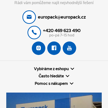
Rádi vám pomůžeme najít nejvhodnější řešení
europack@europack.cz
+420 469 623 490
po-pá 7-15 hod
Vybíráme z eshopu
Často hledáte
Pomoc s nákupem