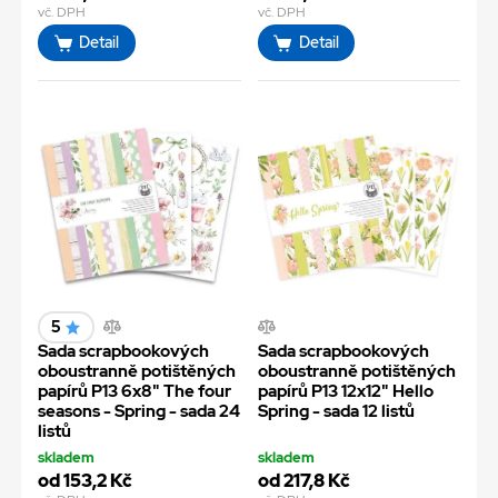
vč. DPH
vč. DPH
Detail
Detail
5
Sada scrapbookových
Sada scrapbookových
oboustranně potištěných
oboustranně potištěných
papírů P13 6x8" The four
papírů P13 12x12" Hello
seasons - Spring - sada 24
Spring - sada 12 listů
listů
skladem
skladem
od 153,2 Kč
od 217,8 Kč