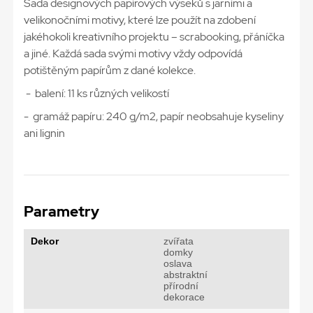
Sada designových papírových výseků s jarními a
velikonočními motivy, které lze použít na zdobení
jakéhokoli kreativního projektu – scrabooking, přáníčka
a jiné. Každá sada svými motivy vždy odpovídá
potištěným papírům z dané kolekce.
- balení: 11 ks různých velikostí
- gramáž papíru: 240 g/m2, papír neobsahuje kyseliny
ani lignin
Parametry
Dekor
zvířata
domky
oslava
abstraktní
přírodní
dekorace