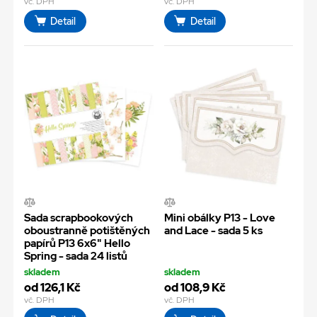
vč. DPH
vč. DPH
Detail
Detail
Sada scrapbookových
Mini obálky P13 - Love
oboustranně potištěných
and Lace - sada 5 ks
papírů P13 6x6" Hello
Spring - sada 24 listů
skladem
skladem
od 126,1 Kč
od 108,9 Kč
vč. DPH
vč. DPH