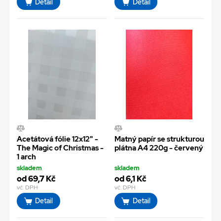
Detail
Detail
Acetátová fólie 12x12" -
Matný papír se strukturou
The Magic of Christmas -
plátna A4 220g - červený
1 arch
skladem
skladem
od 69,7 Kč
od 6,1 Kč
vč. DPH
vč. DPH
Detail
Detail