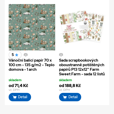
5
Vánoční balicí papír 70 x
Sada scrapbookových
100 cm - 135 g/m2 - Teplo
oboustranně potištěných
domova - 1 arch
papírů P13 12x12" Farm
Sweet Farm - sada 12 listů
skladem
skladem
od 71,4 Kč
od 188,8 Kč
vč. DPH
vč. DPH
Detail
Detail