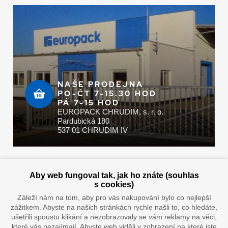
NAŠE PRODEJNA
PO-ČT 7-15.30 HOD
PÁ 7-15 HOD
EUROPACK CHRUDIM, s. r. o.
Pardubická 180
537 01 CHRUDIM IV
Zaplatit u nás můžete hotově i online
Aby web fungoval tak, jak ho znáte (souhlas
s cookies)
Záleží nám na tom, aby pro vás nakupování bylo co nejlepší
zážitkem. Abyste na našich stránkách rychle našli to, co hledáte,
Doprava vaším oblíbeným dopravcem
ušetřili spoustu klikání a nezobrazovaly se vám reklamy na věci,
které vás nezajímají. Abyste web viděli v zobrazení na které jste