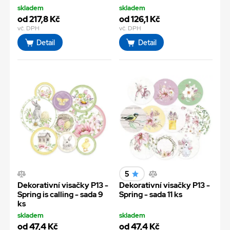
skladem
skladem
od 217,8 Kč
od 126,1 Kč
vč. DPH
vč. DPH
Detail
Detail
5
Dekorativní visačky P13 -
Dekorativní visačky P13 -
Spring is calling - sada 9
Spring - sada 11 ks
ks
skladem
skladem
od 47,4 Kč
od 47,4 Kč