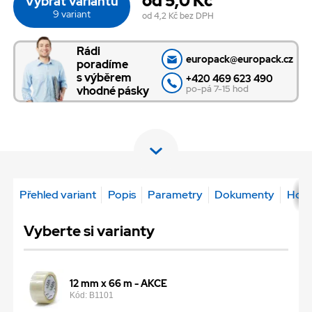
od 5,0 Kč
Vybrat variantu
9 variant
od 4,2 Kč
bez DPH
Rádi
europack@europack.cz
poradíme
s výběrem
+420 469 623 490
po-pá 7-15 hod
vhodné pásky
Přehled variant
Popis
Parametry
Dokumenty
Hodn
Vyberte si varianty
12 mm x 66 m - AKCE
Kód: B1101