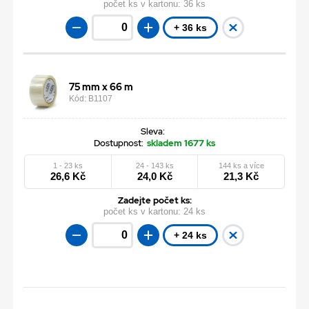
počet ks v kartonu:
36 ks
+ 36 ks
75 mm x 66 m
Kód: B1107
Sleva:
Dostupnost:
skladem 1677 ks
1 - 23 ks
24 - 143 ks
144 ks a více
26,6 Kč
24,0 Kč
21,3 Kč
Zadejte počet ks:
počet ks v kartonu:
24 ks
+ 24 ks