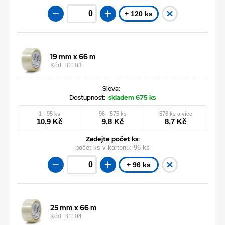
+ 120 ks
19 mm x 66 m
Kód: B1103
Sleva:
Dostupnost:
skladem 675 ks
1 - 95 ks
96 - 575 ks
576 ks a více
10,9 Kč
9,8 Kč
8,7 Kč
Zadejte počet ks:
počet ks v kartonu:
96 ks
+ 96 ks
25 mm x 66 m
Kód: B1104