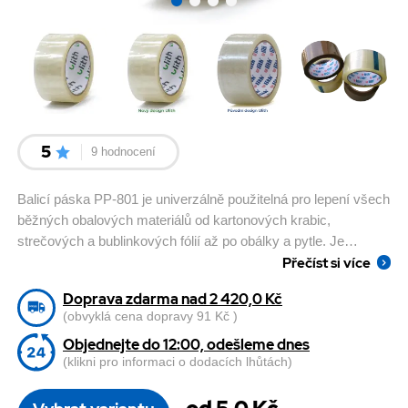
5
9 hodnocení
Balicí páska PP-801 je univerzálně použitelná pro lepení všech
běžných obalových materiálů od kartonových krabic,
strečových a bublinkových fólií až po obálky a pytle. Je
Přečíst si více
vhodná k přelepování lehčích a středních kartónových krabic o
váze do 35 kg. Dobře ji využijete i při běžném lepení v
Doprava zdarma nad 2 420,0 Kč
domácnosti či kanceláři.
(obvyklá cena dopravy 91 Kč )
Objednejte do 12:00, odešleme dnes
(klikni pro informaci o dodacích lhůtách)