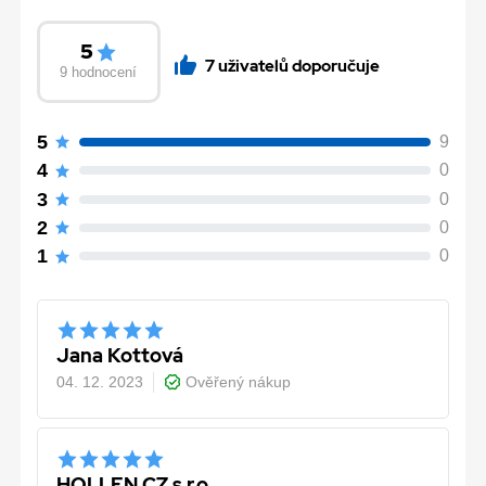
5
7 uživatelů doporučuje
9 hodnocení
5
9
4
0
3
0
2
0
1
0
Jana Kottová
04. 12. 2023
Ověřený nákup
HOLLEN CZ s.r.o.