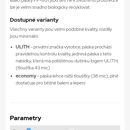
Balicí pásky PP-801 jsou šetrné k životnímu prostředí a
lze je velmi snadno biologicky recyklovat.
Dostupné varianty
Všechny varianty jsou velmi podobné kvality, rozdíly
jsou minimální.
ULITH
- privátní značka výrobce, páska prochází
pravidelnou kontrolu kvality, jedniná páska z této
nabídky, která má potištěnou dutinku logem ULITH,
(tloušťka 43 mic)
economy
- páska lehce nižší tloušťky (38 mic), plně
dostačuje pro běžné balení a lepení
Parametry