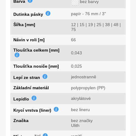
Barva
bez barvy
papír - 76 mm / 3"
Dutinka pásky
Šířka [mm]
12 | 15 | 19 | 25 | 38 | 48 |
75
Návin v roli [m]
66
Tloušťka celkem [mm]
0,043
Tloušťka nosiče [mm]
0,025
jednostranně
Lepí ze stran
Základní materiál
polypropylen (PP)
akrylátové
Lepidlo
bez lineru
Krycí vrstva (liner)
Značka
bez značky
Ulith
uvnitř