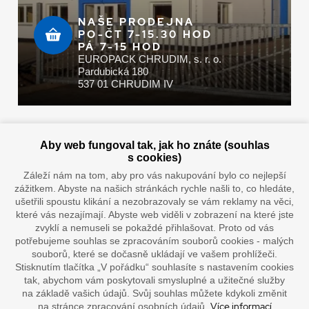
NAŠE PRODEJNA
PO-ČT 7-15.30 HOD
PÁ 7-15 HOD
EUROPACK CHRUDIM, s. r. o.
Pardubická 180
537 01 CHRUDIM IV
Zaplatit u nás můžete hotově i online
Aby web fungoval tak, jak ho znáte (souhlas
s cookies)
Záleží nám na tom, aby pro vás nakupování bylo co nejlepší
zážitkem. Abyste na našich stránkách rychle našli to, co hledáte,
Doprava vaším oblíbeným dopravcem
ušetřili spoustu klikání a nezobrazovaly se vám reklamy na věci,
které vás nezajímají. Abyste web viděli v zobrazení na které jste
zvyklí a nemuseli se pokaždé přihlašovat. Proto od vás
potřebujeme souhlas se zpracováním souborů cookies - malých
souborů, které se dočasně ukládají ve vašem prohlížeči.
Stisknutím tlačítka „V pořádku“ souhlasíte s nastavením cookies
tak, abychom vám poskytovali smysluplné a užitečné služby
na základě vašich údajů. Svůj souhlas můžete kdykoli změnit
Více informací
na stránce zpracování osobních údajů.