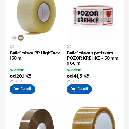
Balicí páska PP HighTack
Balicí páska s potiskem
150 m
POZOR KŘEHKÉ - 50 mm
x 66 m
skladem
skladem
od 28,1 Kč
od 41,5 Kč
vč. DPH
vč. DPH
Detail
Detail