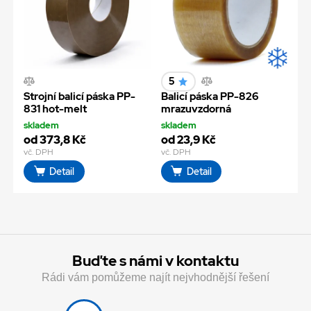
5
Strojní balicí páska PP-
Balicí páska PP-826
831 hot-melt
mrazuvzdorná
skladem
skladem
od 373,8 Kč
od 23,9 Kč
vč. DPH
vč. DPH
Detail
Detail
Buďte s námi v kontaktu
Rádi vám pomůžeme najít nejvhodnější řešení