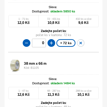
Sleva:
Dostupnost:
skladem 5850 ks
1 - 71 ks
72 - 431 ks
432 ks a více
12,0 Kč
10,8 Kč
9,6 Kč
Zadejte počet ks:
počet ks v kartonu:
72 ks
+ 72 ks
38 mm x 66 m
Kód: B1105
Sleva:
Dostupnost:
skladem 1484 ks
1 - 47 ks
48 - 287 ks
288 ks a více
12,6 Kč
11,3 Kč
10,1 Kč
Zadejte počet ks:
počet ks v kartonu:
48 ks