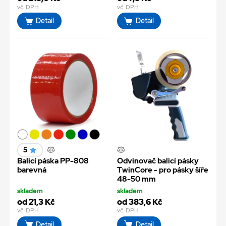
vč. DPH
vč. DPH
Detail
Detail
5
Balicí páska PP-808
Odvinovač balicí pásky
barevná
TwinCore - pro pásky šíře
48-50 mm
skladem
skladem
od 21,3 Kč
od 383,6 Kč
vč. DPH
vč. DPH
Detail
Detail