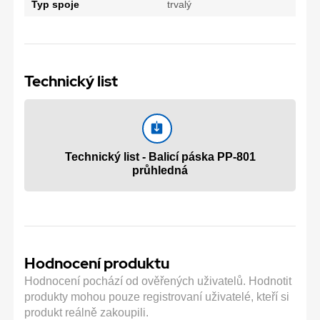
Typ spoje
trvalý
Technický list
Technický list - Balicí páska PP-801
průhledná
Hodnocení produktu
Hodnocení pochází od ověřených uživatelů. Hodnotit
produkty mohou pouze registrovaní uživatelé, kteří si
produkt reálně zakoupili.