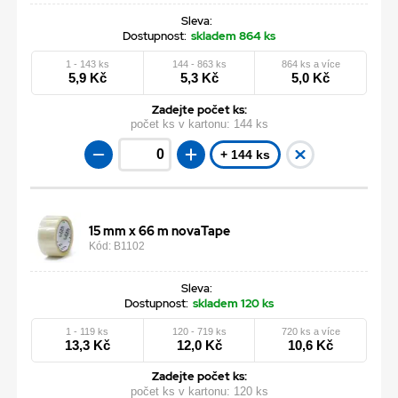
Sleva:
Dostupnost:
skladem 864 ks
1 - 143 ks
144 - 863 ks
864 ks a více
5,9 Kč
5,3 Kč
5,0 Kč
Zadejte počet ks:
počet ks v kartonu:
144 ks
+ 144 ks
15 mm x 66 m novaTape
Kód: B1102
Sleva:
Dostupnost:
skladem 120 ks
1 - 119 ks
120 - 719 ks
720 ks a více
13,3 Kč
12,0 Kč
10,6 Kč
Zadejte počet ks:
počet ks v kartonu:
120 ks