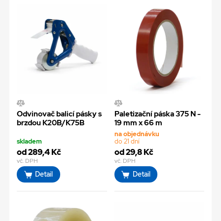
Odvinovač balicí pásky s
Paletizační páska 375 N -
brzdou K20B/K75B
19 mm x 66 m
na objednávku
skladem
do 21 dní
od 289,4 Kč
od 29,8 Kč
vč. DPH
vč. DPH
Detail
Detail