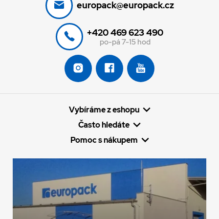
europack@europack.cz
+420 469 623 490
po-pá 7-15 hod
Vybíráme z eshopu
Často hledáte
Pomoc s nákupem