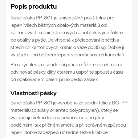
Popis produktu
Balicí páska PP-801 je univerzálně použitelná pro
lepení všech běžných obalových materiálů od
kartonových krabic, strečových a bublinkových fólií až
po obálky a pytle. Je vhodná k přelepování lehčích a
středních kartónových krabic o váze do 35 kg. Dobře ji
využijete i při běžném lepení v domácnosti či kanceláři.
Pro urychlení a usnadnění práce můžete použít ruční
odvinovač pásky, díky kterému uspoříte spoustu času
při opakovaném balení při expedici zásilek.
Vlastnosti pásky
Balicí páska PP-801 je vyrobena ze solidní fólie z BO-PP
materiálu (biaxialy oriented polypropylen), který se
vyznačuje velmi dobrou pevností v tahu jak v
podélném, tak příčném směru a při správném způsobu
lepení dobře zabezpečí i středně těžké krabice.