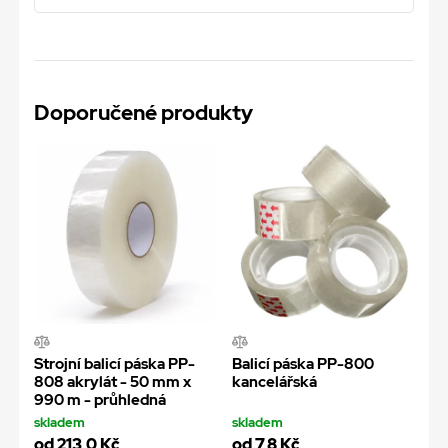
Doporučené produkty
Strojní balicí páska PP-
Balicí páska PP-800
808 akrylát - 50 mm x
kancelářská
990 m - průhledná
skladem
skladem
od 213,0 Kč
od 7,8 Kč