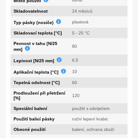
Místo použití
Skladovatelnost
24 měsíců
plastová
Typ pásky (nosiče)
Skladovací teplota [°C]
5 - 25 °C
Pevnost v tahu [N/25
80
mm]
6,5
Lepivost [N/25 mm]
10
Aplikační teplota [°C]
Tepelná odolnost [°C]
60
Prodloužení při přetržení
120
[%]
Speciální balení
použití s odvíječem
Použití balicí pásky
ruční lepení krabic
Obecné použití
balení, ochrana zboží