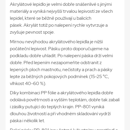
Akrylátové lepidlo je velmi dobře snášenlivé s jinými
materiály a vyniká nejvyšší trvalou lepivostí ze všech
lepidel, které se běžně používají u balicích
pásek. Akrylát totiž po nalepení rychle vytvrzuje a
zvyšuje pevnost spoje.
Mírnou nevýhodou akrylátového lepidla je nižší
počáteční lepivost. Pásku proto doporučujeme na
podkladu dobře uhladit. Po nalepení páska drží velmi
dobře. Před lepením nezapomeňte odstranit z
lepených ploch mastnotu, nečistoty a prach a pásky
lepte za běžných pokojových podmínek (15-25 °C,
vlhkost 40-60 %).
Díky kombinaci PP fólie a akrylátového lepidla dobře
odolává povětrnosti a vyšším teplotám, dobře tak zabalí
i zásilky putující do teplých krajin. PP-801 vyniká
dlouhou životností a při vhodném skladování vydrží
páska i několik let.