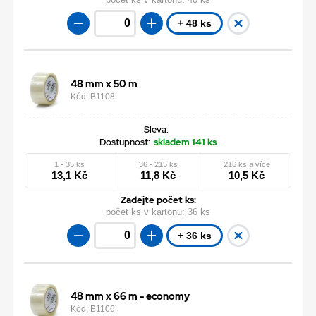
+ 48 ks
48 mm x 50 m
Kód: B1108
Sleva:
Dostupnost:
skladem 141 ks
1 - 35 ks
36 - 215 ks
216 ks a více
13,1 Kč
11,8 Kč
10,5 Kč
Zadejte počet ks:
počet ks v kartonu:
36 ks
+ 36 ks
48 mm x 66 m - economy
Kód: B1106