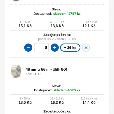
Sleva:
Dostupnost:
skladem 12797 ks
1 - 35 ks
36 - 215 ks
216 ks a více
15,1 Kč
13,6 Kč
12,1 Kč
Zadejte počet ks:
počet ks v kartonu:
36 ks
+ 36 ks
48 mm x 66 m - Ulith 801
Kód: B1113
Sleva:
Dostupnost:
skladem 4520 ks
1 - 35 ks
36 - 215 ks
216 ks a více
18,0 Kč
16,2 Kč
14,4 Kč
Zadejte počet ks: