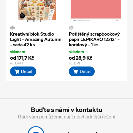
Kreativní blok Studio
Potištěný scrapbookový
Light - Amazing Autumn
papír LEPIKARO 12x12" -
- sada 42 ks
korálový - 1 ks
skladem
skladem
od 171,7 Kč
od 28,9 Kč
vč. DPH
vč. DPH
Detail
Detail
Buďte s námi v kontaktu
Rádi vám pomůžeme najít nejvhodnější řešení