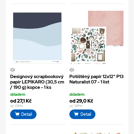
Designový scrapbookový
Potištěný papír 12x12" P13
papír LEPIKARO (30,5 cm
Naturalist 07 - 1 list
/ 190 g) kopce - 1 ks
skladem
skladem
od 27,1 Kč
od 29,0 Kč
vč. DPH
vč. DPH
Detail
Detail