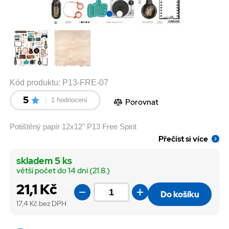
Kód produktu:
P13-FRE-07
5
1 hodnocení
Porovnat
Potištěný papír 12x12" P13 Free Spirit
Přečíst si více
skladem 5 ks
větší počet do 14 dní (21.8.)
21,1 Kč
Do košíku
17,4
Kč bez DPH