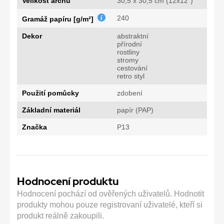
Velikost archu
30,5 x 30,5 cm (12x12")
240
Gramáž papíru [g/m²]
Dekor
abstraktní
přírodní
rostliny
stromy
cestování
retro styl
Použití pomůcky
zdobení
Základní materiál
papír (PAP)
Značka
P13
Hodnocení produktu
Hodnocení pochází od ověřených uživatelů. Hodnotit
produkty mohou pouze registrovaní uživatelé, kteří si
produkt reálně zakoupili.