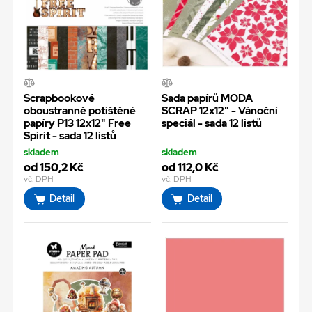
Scrapbookové
Sada papírů MODA
oboustranně potištěné
SCRAP 12x12" - Vánoční
papíry P13 12x12" Free
speciál - sada 12 listů
Spirit - sada 12 listů
skladem
skladem
od 150,2 Kč
od 112,0 Kč
vč. DPH
vč. DPH
Detail
Detail