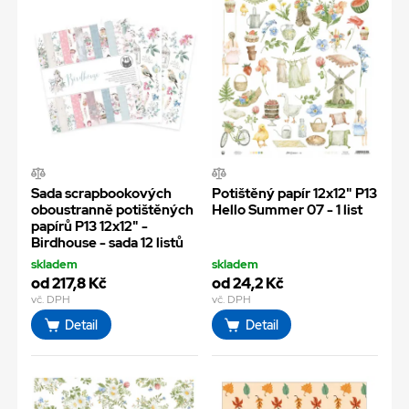
Sada scrapbookových
Potištěný papír 12x12" P13
oboustranně potištěných
Hello Summer 07 - 1 list
papírů P13 12x12" -
Birdhouse - sada 12 listů
skladem
skladem
od 217,8 Kč
od 24,2 Kč
vč. DPH
vč. DPH
Detail
Detail