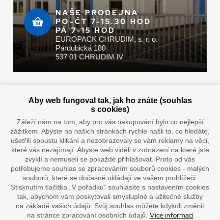
NAŠE PRODEJNA
PO-ČT 7-15.30 HOD
PÁ 7-15 HOD
EUROPACK CHRUDIM, s. r. o.
Pardubická 180
537 01 CHRUDIM IV
Zaplatit u nás můžete hotově i online
Aby web fungoval tak, jak ho znáte (souhlas
s cookies)
Záleží nám na tom, aby pro vás nakupování bylo co nejlepší
zážitkem. Abyste na našich stránkách rychle našli to, co hledáte,
Doprava vaším oblíbeným dopravcem
ušetřili spoustu klikání a nezobrazovaly se vám reklamy na věci,
které vás nezajímají. Abyste web viděli v zobrazení na které jste
zvyklí a nemuseli se pokaždé přihlašovat. Proto od vás
potřebujeme souhlas se zpracováním souborů cookies - malých
souborů, které se dočasně ukládají ve vašem prohlížeči.
Stisknutím tlačítka „V pořádku“ souhlasíte s nastavením cookies
tak, abychom vám poskytovali smysluplné a užitečné služby
na základě vašich údajů. Svůj souhlas můžete kdykoli změnit
Více informací
na stránce zpracování osobních údajů.