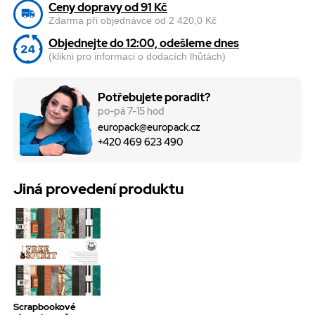
Ceny dopravy od 91 Kč
Zdarma při objednávce od 2 420,0 Kč
Objednejte do 12:00, odešleme dnes
(klikni pro informaci o dodacích lhůtách)
Potřebujete poradit?
po-pá 7-15 hod
europack@europack.cz
+420 469 623 490
Jiná provedení produktu
Scrapbookové