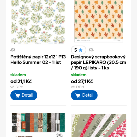
5
Potištěný papír 12x12" P13
Designový scrapbookový
Hello Summer 02 - 1 list
papír LEPIKARO (30,5 cm
/ 190 g) listy - 1 ks
skladem
skladem
od 21,1 Kč
od 27,1 Kč
vč. DPH
vč. DPH
Detail
Detail