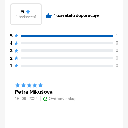
5
1 uživatelů doporučuje
1 hodnocení
5
1
4
0
3
0
2
0
1
0
Petra Mikušová
16. 09. 2024
Ověřený nákup