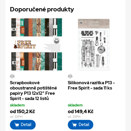
Doporučené produkty
Scrapbookové
Silikonová razítka P13 -
oboustranně potištěné
Free Spirit - sada 11 ks
papíry P13 12x12" Free
Spirit - sada 12 listů
skladem
skladem
od 150,2 Kč
od 149,4 Kč
vč. DPH
vč. DPH
Detail
Detail