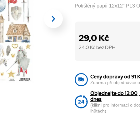
Potištěný papír 12x12" P13 
29,0 Kč
24,0
Kč bez DPH
Ceny dopravy od 91 
Zdarma při objednávce o
Objednejte do 12:00
dnes
(klikni pro informaci o d
lhůtách)