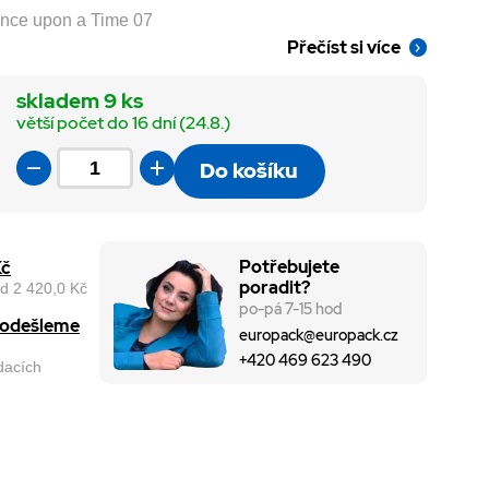
Once upon a Time 07
Přečíst si více
skladem 9 ks
větší počet do 16 dní (24.8.)
Do košíku
Potřebujete
Kč
poradit?
d 2 420,0 Kč
po-pá 7-15 hod
, odešleme
europack@europack.cz
+420 469 623 490
odacích