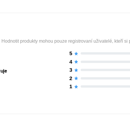
odnotit produkty mohou pouze registrovaní uživatelé, kteří si p
5
4
3
čuje
2
1