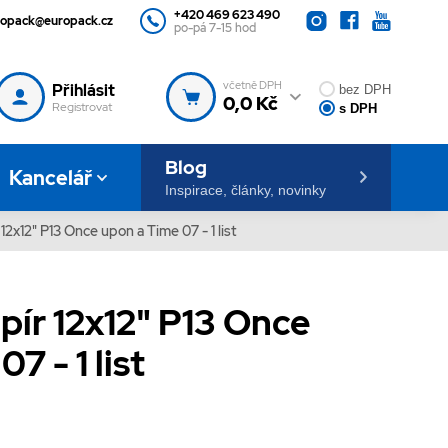
+420 469 623 490
ropack@europack.cz
po-pá 7-15 hod
včetně DPH
Přihlásit
bez DPH
0,0 Kč
Registrovat
s DPH
Blog
Kancelář
Inspirace, články, novinky
12x12" P13 Once upon a Time 07 - 1 list
pír 12x12" P13 Once
7 - 1 list