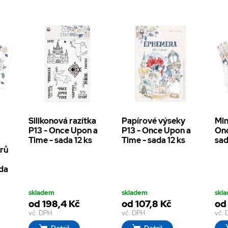
Silikonová razítka
Papírové výseky
Min
h
P13 - Once Upon a
P13 - Once Upon a
Onc
Time - sada 12 ks
Time - sada 12 ks
sad
írů
ada
skladem
skladem
skl
od 198,4 Kč
od 107,8 Kč
od
vč. DPH
vč. DPH
vč.