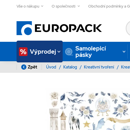
Vše o nákupu
O společnosti
Obchodní podmínky a 
Samolepicí
Výprodej
pásky
Zpět
Úvod
/
Katalog
/
Kreativní tvoření
/
Krea