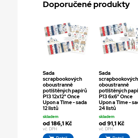
Doporučené produkty
Sada
Sada
scrapbookových
scrapbookovýc
oboustranně
oboustranně
potištěných papírů
potištěných pap
P13 12x12" Once
P13 6x6" Once
Upon a Time - sada
Upon a Time - s
12 listů
24 listů
skladem
skladem
od 186,1 Kč
od 91,1 Kč
vč. DPH
vč. DPH