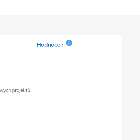
0
Hodnocení
ových projektů.