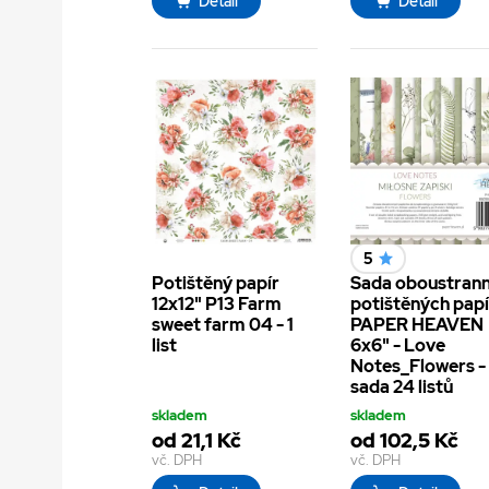
Detail
Detail
5
Potištěný papír
Sada oboustran
12x12" P13 Farm
potištěných pap
sweet farm 04 - 1
PAPER HEAVEN
list
6x6" - Love
Notes_Flowers -
sada 24 listů
skladem
skladem
od 21,1 Kč
od 102,5 Kč
vč. DPH
vč. DPH