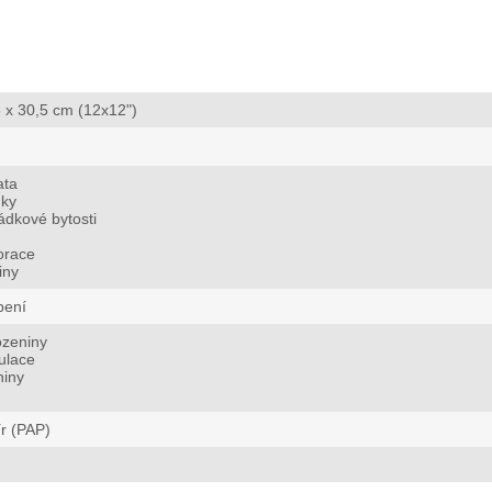
 x 30,5 cm (12x12")
ata
ky
dkové bytosti
orace
iny
bení
ozeniny
ulace
niny
r (PAP)