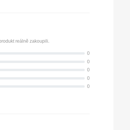
rodukt reálně zakoupili.
0
0
0
0
0