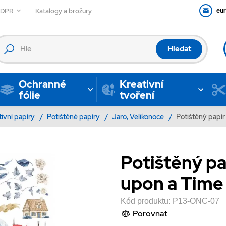
GDPR
Katalogy a brožury
eu
Hledat
Ochranné
Kreativní
fólie
tvoření
tivní papíry
/
Potištěné papíry
/
Jaro, Velikonoce
/
Potištěný papír 
Potištěný pa
upon a Time 0
Kód produktu:
P13-ONC-07
Porovnat