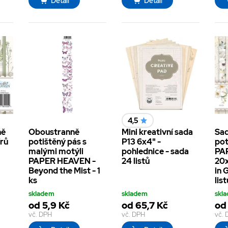
Detail
Detail
4,5
ně
Oboustranně
Mini kreativní sada
Sad
írů
potištěný pás s
P13 6x4" -
pot
malými motýli
pohlednice - sada
PA
PAPER HEAVEN -
24 listů
20
Beyond the Mist - 1
in 
ks
list
skladem
skladem
skl
od 5,9 Kč
od 65,7 Kč
od 
vč. DPH
vč. DPH
vč.