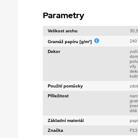
Parametry
Velikost archu
30,5
240
Gramáž papíru [g/m²]
Dekor
zvíř
dom
pohá
víly
dek
květ
Použití pomůcky
zdo
Příležitost
nar
grat
jme
dítě
Základní materiál
papí
Značka
P13