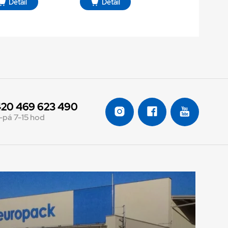
Detail
Detail
20 469 623 490
-pá 7-15 hod