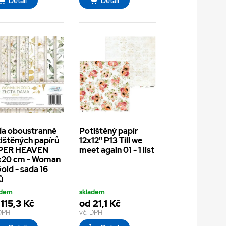
Detail
Detail
a oboustranně
Potištěný papír
ištěných papírů
12x12" P13 Till we
PER HEAVEN
meet again 01 - 1 list
x20 cm - Woman
Gold - sada 16
ů
adem
skladem
115,3 Kč
od 21,1 Kč
 DPH
vč. DPH