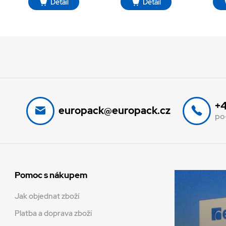
Detail
Detail
+4
europack@europack.cz
po
Pomoc s nákupem
Jak objednat zboží
Platba a doprava zboží