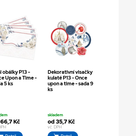
i obálky P13 -
Dekorativní visačky
e Upon a Time -
kulaté P13 - Once
a 5 ks
upon a time - sada 9
ks
adem
skladem
 66,7 Kč
od 35,7 Kč
 DPH
vč. DPH