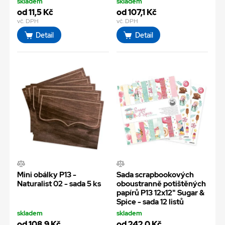
skladem
skladem
od 11,5 Kč
od 107,1 Kč
vč. DPH
vč. DPH
Detail
Detail
Mini obálky P13 -
Sada scrapbookových
Naturalist 02 - sada 5 ks
oboustranně potištěných
papírů P13 12x12" Sugar &
Spice - sada 12 listů
skladem
skladem
od 108,9 Kč
od 242,0 Kč