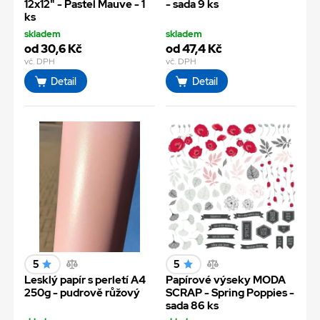
12x12" - Pastel Mauve - 1
- sada 9 ks
ks
skladem
skladem
od 30,6 Kč
od 47,4 Kč
vč. DPH
vč. DPH
Detail
Detail
5
5
Lesklý papír s perletí A4
Papírové výseky MODA
250g - pudrově růžový
SCRAP - Spring Poppies -
sada 86 ks