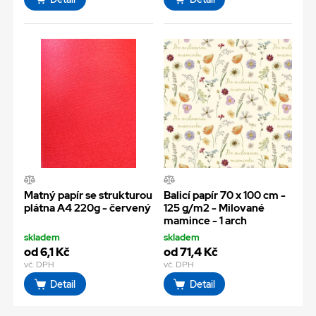
Matný papír se strukturou
Balicí papír 70 x 100 cm -
plátna A4 220g - červený
125 g/m2 - Milované
mamince - 1 arch
skladem
skladem
od 6,1 Kč
od 71,4 Kč
vč. DPH
vč. DPH
Detail
Detail