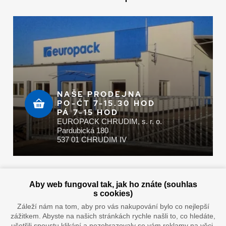
NAŠE PRODEJNA
PO-ČT 7-15.30 HOD
PÁ 7-15 HOD
EUROPACK CHRUDIM, s. r. o.
Pardubická 180
537 01 CHRUDIM IV
Zaplatit u nás můžete hotově i online
Aby web fungoval tak, jak ho znáte (souhlas
s cookies)
Záleží nám na tom, aby pro vás nakupování bylo co nejlepší
zážitkem. Abyste na našich stránkách rychle našli to, co hledáte,
Doprava vaším oblíbeným dopravcem
ušetřili spoustu klikání a nezobrazovaly se vám reklamy na věci,