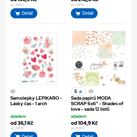
vč. DPH
vč. DPH
Detail
Detail
5
Samolepky LEPIKARO -
Sada papírů MODA
Lásky čas - 1 arch
SCRAP 6x6" - Shades of
love - sada 12 listů
skladem
skladem
od 36,1 Kč
od 104,9 Kč
vč. DPH
vč. DPH
Detail
Detail