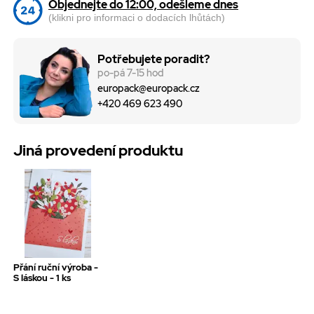
Objednejte do 12:00, odešleme dnes
(klikni pro informaci o dodacích lhůtách)
Potřebujete poradit?
po-pá 7-15 hod
europack@europack.cz
+420 469 623 490
Jiná provedení produktu
Přání ruční výroba -
S láskou - 1 ks