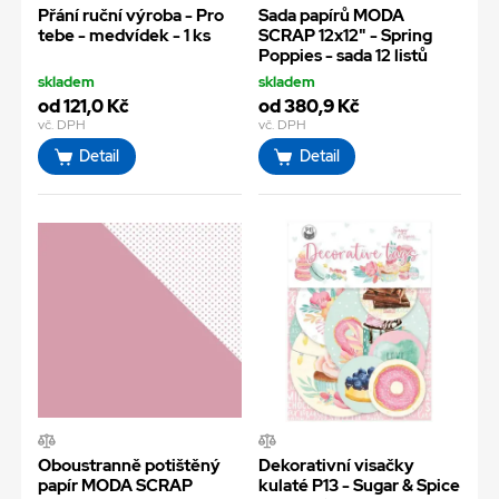
Přání ruční výroba - Pro
Sada papírů MODA
tebe - medvídek - 1 ks
SCRAP 12x12" - Spring
Poppies - sada 12 listů
skladem
skladem
od 121,0 Kč
od 380,9 Kč
vč. DPH
vč. DPH
Detail
Detail
Oboustranně potištěný
Dekorativní visačky
papír MODA SCRAP
kulaté P13 - Sugar & Spice