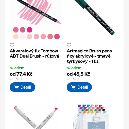
Akvarelový fix Tombow
Artmagico Brush pens
ABT Dual Brush - růžová
fixy akrylové - tmavě
tyrkysový - 1 ks
skladem
skladem
od 77,4 Kč
od 45,5 Kč
vč. DPH
vč. DPH
Detail
Detail