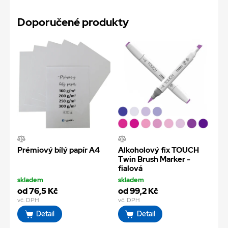
Doporučené produkty
Prémiový bílý papír A4
Alkoholový fix TOUCH
Twin Brush Marker -
fialová
skladem
skladem
od 76,5 Kč
od 99,2 Kč
vč. DPH
vč. DPH
Detail
Detail