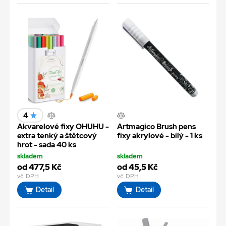
4
Akvarelové fixy OHUHU -
Artmagico Brush pens
extra tenký a štětcový
fixy akrylové - bílý - 1 ks
hrot - sada 40 ks
skladem
skladem
od 477,5 Kč
od 45,5 Kč
vč. DPH
vč. DPH
Detail
Detail