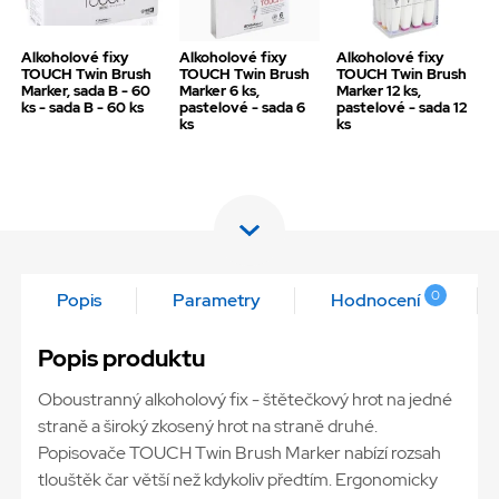
Alkoholové fixy
Alkoholové fixy
Alkoholové fixy
TOUCH Twin Brush
TOUCH Twin Brush
TOUCH Twin Brush
Marker, sada B - 60
Marker 6 ks,
Marker 12 ks,
ks - sada B - 60 ks
pastelové - sada 6
pastelové - sada 12
ks
ks
0
Popis
Parametry
Hodnocení
Popis produktu
Oboustranný alkoholový fix - štětečkový hrot na jedné
straně a široký zkosený hrot na straně druhé.
Popisovače TOUCH Twin Brush Marker nabízí rozsah
tlouštěk čar větší než kdykoliv předtím. Ergonomicky