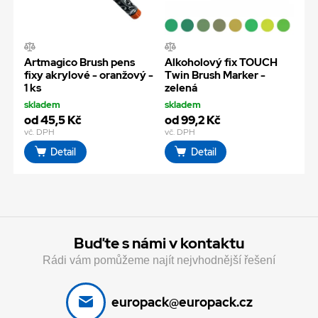
Artmagico Brush pens
Alkoholový fix TOUCH
fixy akrylové - oranžový -
Twin Brush Marker -
1 ks
zelená
skladem
skladem
od 45,5 Kč
od 99,2 Kč
vč. DPH
vč. DPH
Detail
Detail
Buďte s námi v kontaktu
Rádi vám pomůžeme najít nejvhodnější řešení
europack@europack.cz