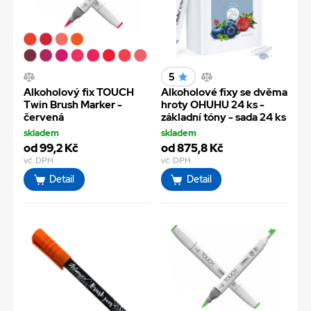
5
Alkoholový fix TOUCH
Alkoholové fixy se dvěma
Twin Brush Marker -
hroty OHUHU 24 ks -
červená
základní tóny - sada 24 ks
skladem
skladem
od 99,2 Kč
od 875,8 Kč
vč. DPH
vč. DPH
Detail
Detail