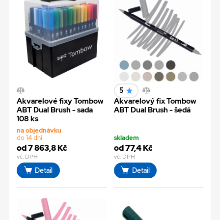
5
Akvarelové fixy Tombow
Akvarelový fix Tombow
ABT Dual Brush - sada
ABT Dual Brush - šedá
108 ks
na objednávku
do 14 dní
skladem
od 7 863,8 Kč
od 77,4 Kč
vč. DPH
vč. DPH
Detail
Detail