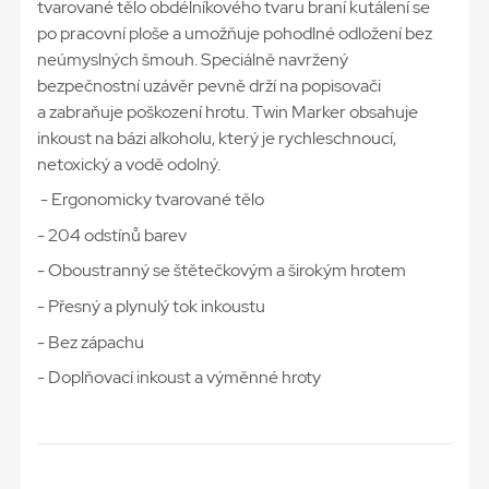
tvarované tělo obdélníkového tvaru braní kutálení se
po pracovní ploše a umožňuje pohodlné odložení bez
neúmyslných šmouh. Speciálně navržený
bezpečnostní uzávěr pevně drží na popisovači
a zabraňuje poškození hrotu. Twin Marker obsahuje
inkoust na bázi alkoholu, který je rychleschnoucí,
netoxický a vodě odolný.
- Ergonomicky tvarované tělo
- 204 odstínů barev
- Oboustranný se štětečkovým a širokým hrotem
- Přesný a plynulý tok inkoustu
- Bez zápachu
- Doplňovací inkoust a výměnné hroty