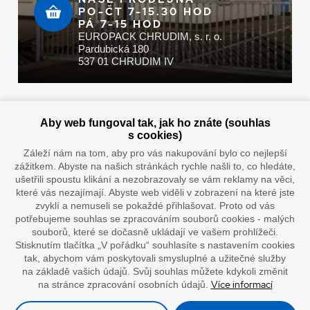
PO-ČT 7-15.30 HOD
PÁ 7-15 HOD
EUROPACK CHRUDIM, s. r. o.
Pardubická 180
537 01 CHRUDIM IV
Zaplatit u nás můžete hotově i online
Aby web fungoval tak, jak ho znáte (souhlas
s cookies)
Záleží nám na tom, aby pro vás nakupování bylo co nejlepší
zážitkem. Abyste na našich stránkách rychle našli to, co hledáte,
Doprava vaším oblíbeným dopravcem
ušetřili spoustu klikání a nezobrazovaly se vám reklamy na věci,
které vás nezajímají. Abyste web viděli v zobrazení na které jste
zvyklí a nemuseli se pokaždé přihlašovat. Proto od vás
potřebujeme souhlas se zpracováním souborů cookies - malých
souborů, které se dočasně ukládají ve vašem prohlížeči.
Stisknutím tlačítka „V pořádku“ souhlasíte s nastavením cookies
tak, abychom vám poskytovali smysluplné a užitečné služby
na základě vašich údajů. Svůj souhlas můžete kdykoli změnit
Více informací
na stránce zpracování osobních údajů.
”Lepíme s jistotou”