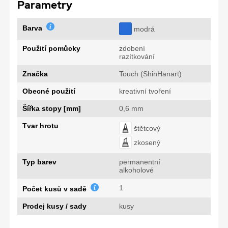
Parametry
Barva
modrá
Použití pomůcky
zdobení
razítkování
Značka
Touch (ShinHanart)
Obecné použití
kreativní tvoření
Šířka stopy [mm]
0,6 mm
Tvar hrotu
štětcový
zkosený
Typ barev
permanentní
alkoholové
1
Počet kusů v sadě
Prodej kusy / sady
kusy