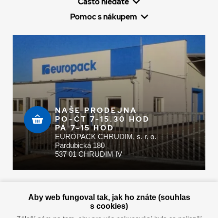
Často hledáte
Pomoc s nákupem
NAŠE PRODEJNA
PO-ČT 7-15.30 HOD
PÁ 7-15 HOD
EUROPACK CHRUDIM, s. r. o.
Pardubická 180
537 01 CHRUDIM IV
Zaplatit u nás můžete hotově i online
Aby web fungoval tak, jak ho znáte (souhlas
s cookies)