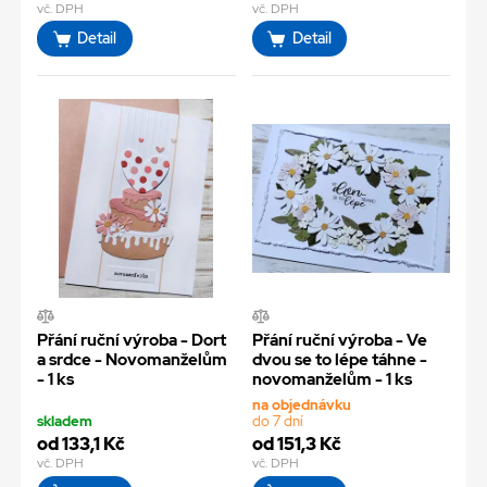
vč. DPH
vč. DPH
Detail
Detail
Přání ruční výroba - Dort
Přání ruční výroba - Ve
a srdce - Novomanželům
dvou se to lépe táhne -
- 1 ks
novomanželům - 1 ks
na objednávku
skladem
do 7 dní
od 133,1 Kč
od 151,3 Kč
vč. DPH
vč. DPH