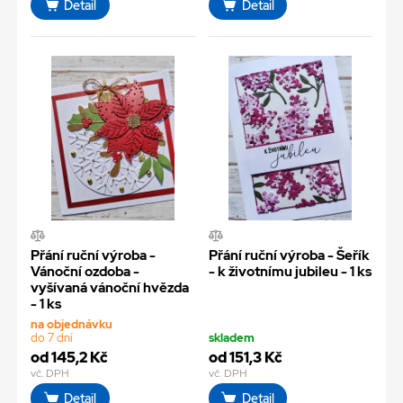
Detail
Detail
Přání ruční výroba -
Přání ruční výroba - Šeřík
Vánoční ozdoba -
- k životnímu jubileu - 1 ks
vyšívaná vánoční hvězda
- 1 ks
na objednávku
do 7 dní
skladem
od 145,2 Kč
od 151,3 Kč
vč. DPH
vč. DPH
Detail
Detail