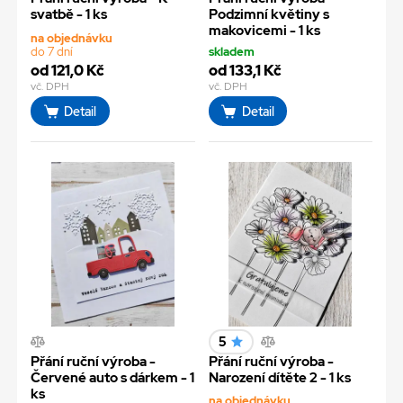
svatbě - 1 ks
Podzimní květiny s
makovicemi - 1 ks
na objednávku
do 7 dní
skladem
od 121,0 Kč
od 133,1 Kč
vč. DPH
vč. DPH
Detail
Detail
5
Přání ruční výroba -
Přání ruční výroba -
Červené auto s dárkem - 1
Narození dítěte 2 - 1 ks
ks
na objednávku