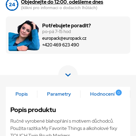
Objednejte do 12:00, odešleme dnes
(klikni pro informaci o dodacích lhůtách)
Potřebujete poradit?
po-pá 7-15 hod
europack@europack.cz
+420 469 623 490
0
Popis
Parametry
Hodnocení
Popis produktu
Ručně vyrobené blahopřání s motivem důchodců.
Použita razítka My Favorite Things a alkoholové fixy
TOUCH Twin Brush Markers.