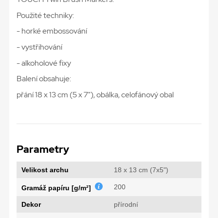
Použité techniky:
- horké embossování
- vystřihování
- alkoholové fixy
Balení obsahuje:
přání 18 x 13 cm (5 x 7"), obálka, celofánový obal
Parametry
Velikost archu
18 x 13 cm (7x5")
200
Gramáž papíru [g/m²]
Dekor
přírodní