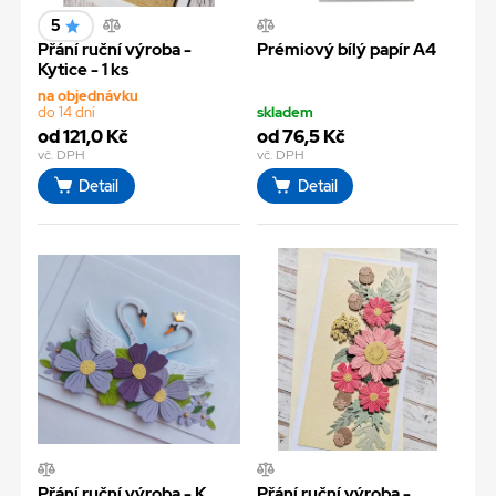
5
Přání ruční výroba -
Prémiový bílý papír A4
Kytice - 1 ks
na objednávku
do 14 dní
skladem
od 121,0 Kč
od 76,5 Kč
vč. DPH
vč. DPH
Detail
Detail
Přání ruční výroba - K
Přání ruční výroba -