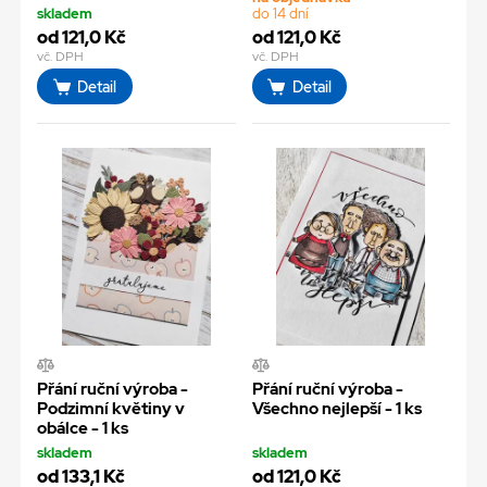
skladem
do 14 dní
od 121,0 Kč
od 121,0 Kč
vč. DPH
vč. DPH
Detail
Detail
Přání ruční výroba -
Přání ruční výroba -
Podzimní květiny v
Všechno nejlepší - 1 ks
obálce - 1 ks
skladem
skladem
od 133,1 Kč
od 121,0 Kč