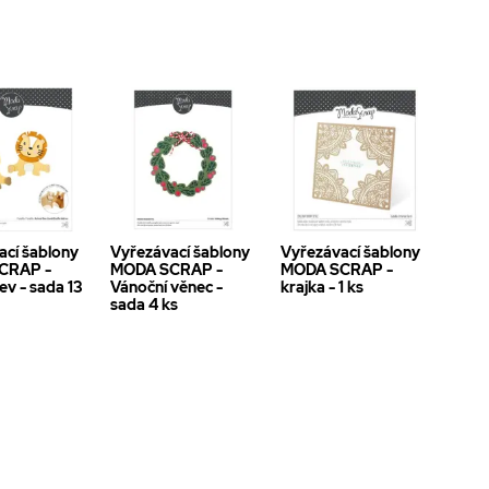
ací šablony
Vyřezávací šablony
Vyřezávací šablony
CRAP -
MODA SCRAP -
MODA SCRAP -
lev - sada 13
Vánoční věnec -
krajka - 1 ks
sada 4 ks