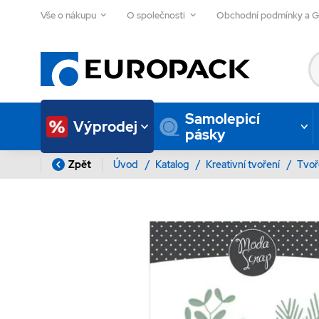
Vše o nákupu
O společnosti
Obchodní podmínky a 
Samolepicí
Výprodej
pásky
Zpět
Úvod
/
Katalog
/
Kreativní tvoření
/
Tvoř