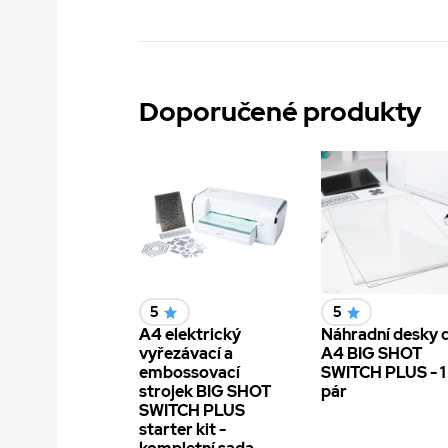
Doporučené produkty
5
5
A4 elektrický
Náhradní desky 
vyřezávací a
A4 BIG SHOT
embossovací
SWITCH PLUS - 1
strojek BIG SHOT
pár
SWITCH PLUS
starter kit -