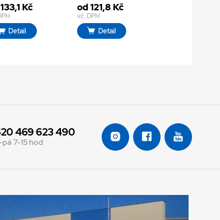
133,1 Kč
od 121,8 Kč
 DPH
vč. DPH
Detail
Detail
20 469 623 490
-pá 7-15 hod