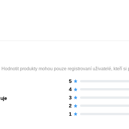
odnotit produkty mohou pouze registrovaní uživatelé, kteří si p
5
4
3
čuje
2
1