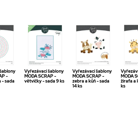
 šablony
Vyřezávací šablony
Vyřezávací šablony
Vyřezáv
P -
MODA SCRAP -
MODA SCRAP -
MODA S
a - sada
větvičky - sada 9 ks
zebra a kůň - sada
žirafa a 
14 ks
ks