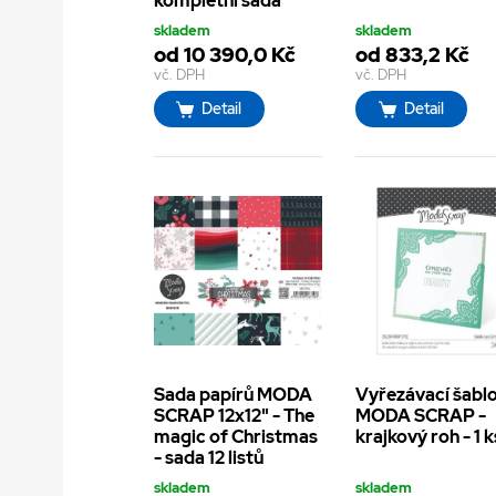
kompletní sada
skladem
skladem
od 10 390,0 Kč
od 833,2 Kč
vč. DPH
vč. DPH
Detail
Detail
Sada papírů MODA
Vyřezávací šabl
SCRAP 12x12" - The
MODA SCRAP -
magic of Christmas
krajkový roh - 1 k
- sada 12 listů
skladem
skladem