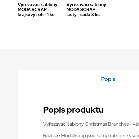
Vyřezávací šablony
Vyřezávací šablony
MODA SCRAP -
MODA SCRAP -
krajkový roh - 1 ks
Listy - sada 3 ks
Popis
Popis produktu
Vyřezávací šablony Christmas Branches - vánoč
Raznice ModaScrap jsou kompatibilní se všemi 