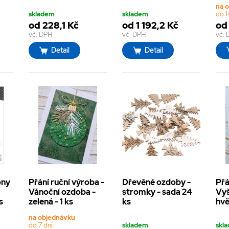
na 
skladem
skladem
do 1
od 228,1 Kč
od 1 192,2 Kč
od
vč. DPH
vč. DPH
vč.
Detail
Detail
ony
Přání ruční výroba -
Dřevěné ozdoby -
Přá
Vánoční ozdoba -
stromky - sada 24
Vyš
s
zelená - 1 ks
ks
hvě
na objednávku
do 7 dní
skladem
skl