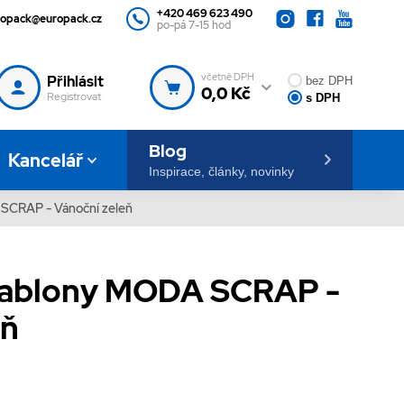
+420 469 623 490
ropack@europack.cz
po-pá 7-15 hod
včetně DPH
Přihlásit
bez DPH
0,0 Kč
Registrovat
s DPH
Blog
Kancelář
Inspirace, články, novinky
SCRAP - Vánoční zeleň
šablony MODA SCRAP -
eň