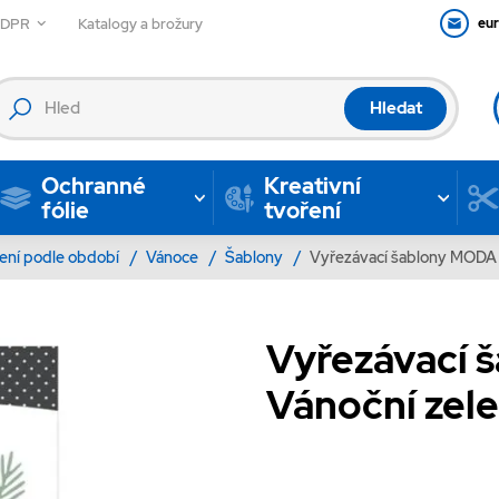
GDPR
Katalogy a brožury
eu
Hledat
Ochranné
Kreativní
fólie
tvoření
ení podle období
/
Vánoce
/
Šablony
/
Vyřezávací šablony MODA 
Vyřezávací 
Vánoční zel