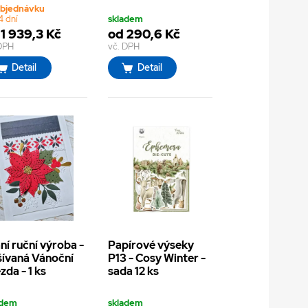
objednávku
4 dní
skladem
 1 939,3 Kč
od 290,6 Kč
 DPH
vč. DPH
Detail
Detail
ní ruční výroba -
Papírové výseky
ívaná Vánoční
P13 - Cosy Winter -
zda - 1 ks
sada 12 ks
adem
skladem