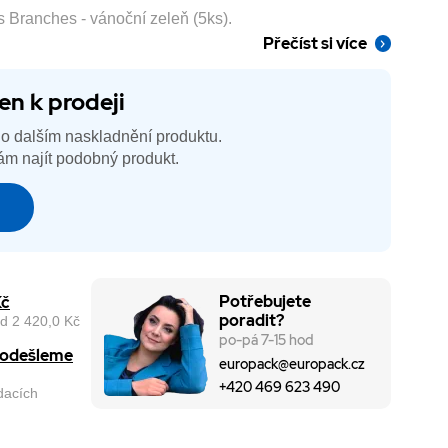
 Branches - vánoční zeleň (5ks).
Přečíst si více
en k prodeji
o dalším naskladnění produktu.
m najít podobný produkt.
é
Potřebujete
Kč
poradit?
d 2 420,0 Kč
po-pá 7-15 hod
, odešleme
europack@europack.cz
+420 469 623 490
odacích