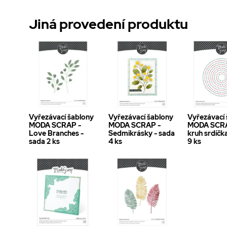
Jiná provedení produktu
Vyřezávací šablony
Vyřezávací šablony
Vyřezávací
MODA SCRAP -
MODA SCRAP -
MODA SCRA
Love Branches -
Sedmikrásky - sada
kruh srdíčk
sada 2 ks
4 ks
9 ks