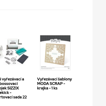
i vyřezávací a
Vyřezávací šablony
bossovací
MODA SCRAP -
ojek SIZZIX
krajka - 1 ks
ekick -
rtovací sada 22