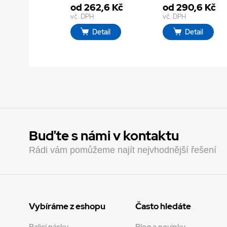
od 262,6 Kč
od 290,6 Kč
vč. DPH
vč. DPH
Detail
Detail
Buďte s námi v kontaktu
Rádi vám pomůžeme najít nejvhodnější řešení
Vybíráme z eshopu
Často hledáte