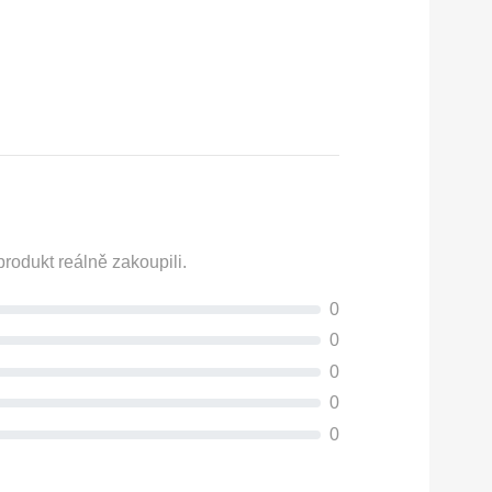
rodukt reálně zakoupili.
0
0
0
0
0