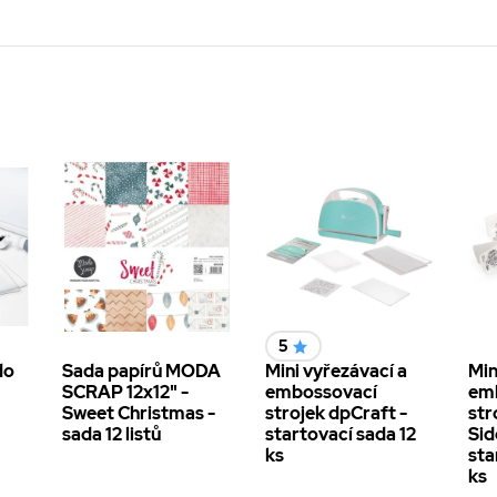
5
do
Sada papírů MODA
Mini vyřezávací a
Min
SCRAP 12x12" -
embossovací
em
Sweet Christmas -
strojek dpCraft -
str
sada 12 listů
startovací sada 12
Sid
ks
sta
ks