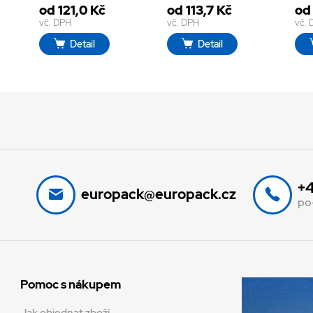
od 121,0 Kč
od 113,7 Kč
od 
vč. DPH
vč. DPH
vč.
Detail
Detail
+4
europack@europack.cz
po
Pomoc s nákupem