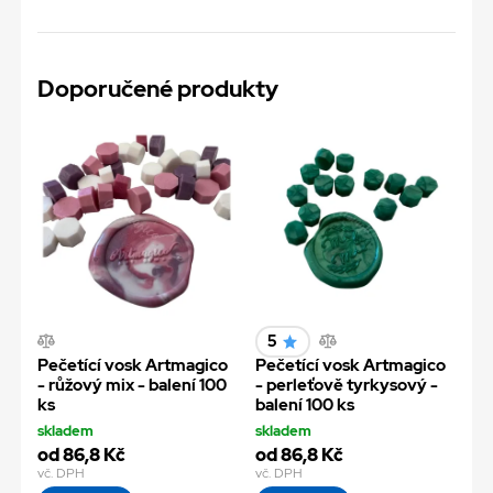
Doporučené produkty
5
Pečetící vosk Artmagico
Pečetící vosk Artmagico
- růžový mix - balení 100
- perleťově tyrkysový -
ks
balení 100 ks
skladem
skladem
od 86,8 Kč
od 86,8 Kč
vč. DPH
vč. DPH