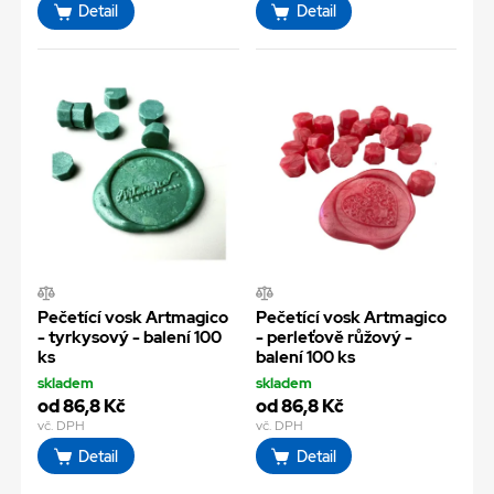
Detail
Detail
Pečetící vosk Artmagico
Pečetící vosk Artmagico
- tyrkysový - balení 100
- perleťově růžový -
ks
balení 100 ks
skladem
skladem
od 86,8 Kč
od 86,8 Kč
vč. DPH
vč. DPH
Detail
Detail