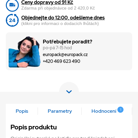
Ceny dopravy od 91 Kč
Zdarma při objednávce od 2 420,0 Kč
Objednejte do 12:00, odešleme dnes
(klikni pro informaci o dodacích lhůtách)
Potřebujete poradit?
po-pá 7-15 hod
europack@europack.cz
+420 469 623 490
1
Popis
Parametry
Hodnocení
Popis produktu