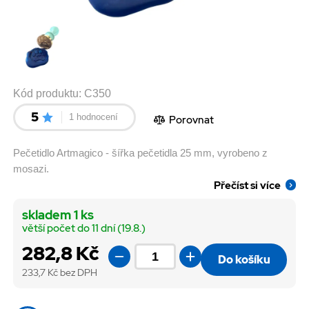
Kód produktu:
C350
5
1 hodnocení
Porovnat
Pečetidlo Artmagico - šířka pečetidla 25 mm, vyrobeno z
mosazi.
Přečíst si více
skladem 1 ks
větší počet do 11 dní (19.8.)
282,8 Kč
Do košíku
233,7
Kč bez DPH