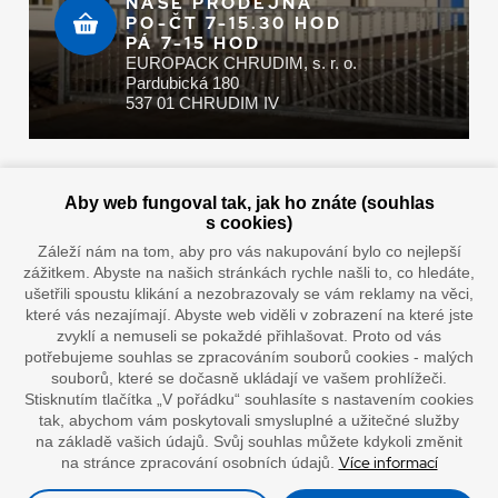
NAŠE PRODEJNA
PO-ČT 7-15.30 HOD
PÁ 7-15 HOD
EUROPACK CHRUDIM, s. r. o.
Pardubická 180
537 01 CHRUDIM IV
Zaplatit u nás můžete hotově i online
Aby web fungoval tak, jak ho znáte (souhlas
s cookies)
Záleží nám na tom, aby pro vás nakupování bylo co nejlepší
zážitkem. Abyste na našich stránkách rychle našli to, co hledáte,
Doprava vaším oblíbeným dopravcem
ušetřili spoustu klikání a nezobrazovaly se vám reklamy na věci,
které vás nezajímají. Abyste web viděli v zobrazení na které jste
zvyklí a nemuseli se pokaždé přihlašovat. Proto od vás
potřebujeme souhlas se zpracováním souborů cookies - malých
souborů, které se dočasně ukládají ve vašem prohlížeči.
Stisknutím tlačítka „V pořádku“ souhlasíte s nastavením cookies
tak, abychom vám poskytovali smysluplné a užitečné služby
na základě vašich údajů. Svůj souhlas můžete kdykoli změnit
Více informací
na stránce zpracování osobních údajů.
”Lepíme s jistotou”