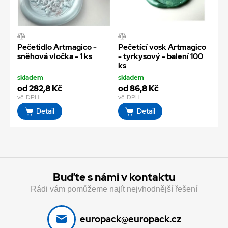
Pečetidlo Artmagico -
Pečetící vosk Artmagico
sněhová vločka - 1 ks
- tyrkysový - balení 100
ks
skladem
skladem
od 282,8 Kč
od 86,8 Kč
vč. DPH
vč. DPH
Detail
Detail
Buďte s námi v kontaktu
Rádi vám pomůžeme najít nejvhodnější řešení
europack@europack.cz