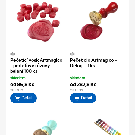
Pečetící vosk Artmagico
Pečetidlo Artmagico -
- perleťově růžový -
Děkuji - 1 ks
balení 100 ks
skladem
skladem
od 86,8 Kč
od 282,8 Kč
vč. DPH
vč. DPH
Detail
Detail