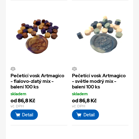
Pečetící vosk Artmagico
Pečetící vosk Artmagico
- fialovo-zlatý mix -
- světle modrý mix -
balení 100 ks
balení 100 ks
skladem
skladem
od 86,8 Kč
od 86,8 Kč
vč. DPH
vč. DPH
Detail
Detail