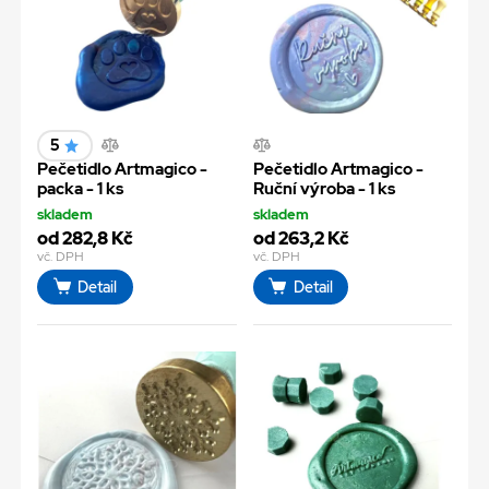
5
Pečetidlo Artmagico -
Pečetidlo Artmagico -
packa - 1 ks
Ruční výroba - 1 ks
skladem
skladem
od 282,8 Kč
od 263,2 Kč
vč. DPH
vč. DPH
Detail
Detail