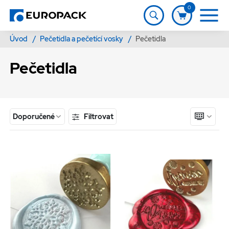
0
Úvod
/
Pečetidla a pečetící vosky
/
Pečetidla
Pečetidla
Filtrovat
Doporučené