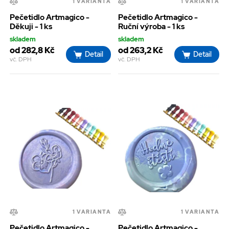
1 VARIANTA
1 VARIANTA
Pečetidlo Artmagico -
Pečetidlo Artmagico -
Děkuji - 1 ks
Ruční výroba - 1 ks
skladem
skladem
od 282,8 Kč
od 263,2 Kč
Detail
Detail
vč. DPH
vč. DPH
1 VARIANTA
1 VARIANTA
Pečetidlo Artmagico -
Pečetidlo Artmagico -