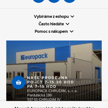
Vybíráme z eshopu
Často hledáte
Pomoc s nákupem
NAŠE PRODEJNA
PO-ČT 7-15.30 HOD
PÁ 7-15 HOD
EUROPACK CHRUDIM, s. r. o.
Pardubická 180
537 01 CHRUDIM IV