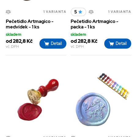
5
1 VARIANTA
1 VARIANTA
Pečetidlo Artmagico -
Pečetidlo Artmagico -
medvídek - 1 ks
packa - 1 ks
skladem
skladem
od 282,8 Kč
od 282,8 Kč
Detail
Detail
vč. DPH
vč. DPH