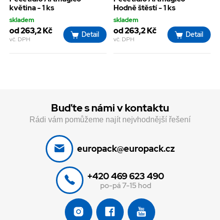
květina - 1 ks
Hodně štěstí - 1 ks
skladem
skladem
od 263,2 Kč
od 263,2 Kč
Detail
Detail
vč. DPH
vč. DPH
Buďte s námi v kontaktu
Rádi vám pomůžeme najít nejvhodnější řešení
europack@europack.cz
+420 469 623 490
po-pá 7-15 hod