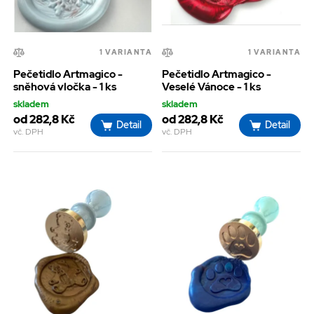
1 VARIANTA
1 VARIANTA
Pečetidlo Artmagico -
Pečetidlo Artmagico -
sněhová vločka - 1 ks
Veselé Vánoce - 1 ks
skladem
skladem
od 282,8 Kč
od 282,8 Kč
Detail
Detail
vč. DPH
vč. DPH