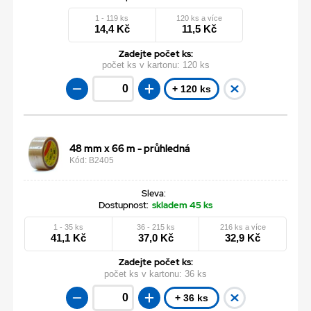
1 - 119 ks
120 ks a více
14,4 Kč
11,5 Kč
Zadejte počet ks:
počet ks v kartonu:
120 ks
+ 120 ks
48 mm x 66 m - průhledná
Kód: B2405
Sleva:
Dostupnost:
skladem 45 ks
1 - 35 ks
36 - 215 ks
216 ks a více
41,1 Kč
37,0 Kč
32,9 Kč
Zadejte počet ks:
počet ks v kartonu:
36 ks
+ 36 ks