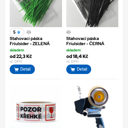
5
Stahovací páska
Stahovací páska
Friulsider - ZELENÁ
Friulsider - ČERNÁ
skladem
skladem
od 22,3 Kč
od 18,4 Kč
vč. DPH
vč. DPH
Detail
Detail