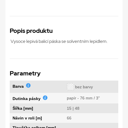
Popis produktu
Vysoce lepivá balicí páska se solventním lepidlem.
Parametry
Barva
bez barvy
papír - 76 mm / 3"
Dutinka pásky
Šířka [mm]
15 | 48
Návin v roli [m]
66
Tloušťka celkem [mm]