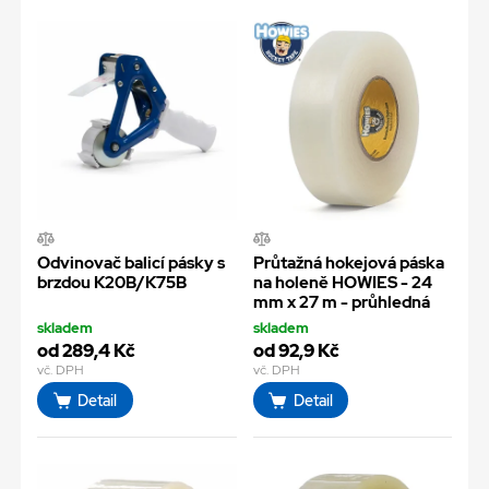
Odvinovač balicí pásky s
Průtažná hokejová páska
brzdou K20B/K75B
na holeně HOWIES - 24
mm x 27 m - průhledná
skladem
skladem
od 289,4 Kč
od 92,9 Kč
vč. DPH
vč. DPH
Detail
Detail