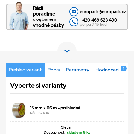
Rádi
europack@europack.cz
poradíme
s výběrem
+420 469 623 490
po-pá 7-15 hod
vhodné pásky
1
Přehled variant
Popis
Parametry
Hodnocení
Vyberte si varianty
15 mm x 66 m - průhledná
Kód: B2406
Sleva:
Dostupnost:
skladem 5 ks