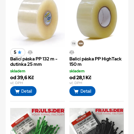
5
Balicí páska PP 132 m -
Balicí páska PP HighTack
dutinka 25 mm
150 m
skladem
skladem
od 39,6 Kč
od 28,1 Kč
vč. DPH
vč. DPH
Detail
Detail