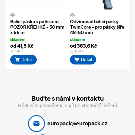
Balicí páska s potiskem
Odvinovač balicí pásky
POZOR KŘEHKÉ - 50 mm
TwinCore - pro pásky šíře
x 66 m
48-50 mm
skladem
skladem
od 41,5 Kč
od 383,6 Kč
vč. DPH
vč. DPH
Detail
Detail
Buďte s námi v kontaktu
Rádi vám pomůžeme najít nejvhodnější řešení
europack@europack.cz