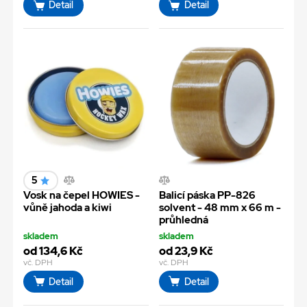
Detail
Detail
5
Vosk na čepel HOWIES -
Balicí páska PP-826
vůně jahoda a kiwi
solvent - 48 mm x 66 m -
průhledná
skladem
skladem
od 134,6 Kč
od 23,9 Kč
vč. DPH
vč. DPH
Detail
Detail