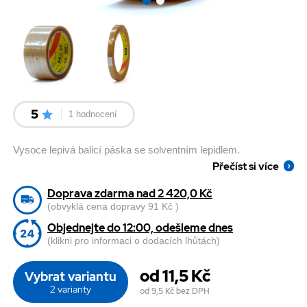
5
1 hodnocení
Vysoce lepivá balicí páska se solventním lepidlem.
Přečíst si více
Doprava zdarma nad 2 420,0 Kč
(obvyklá cena dopravy 91 Kč )
Objednejte do 12:00, odešleme dnes
(klikni pro informaci o dodacích lhůtách)
od 11,5 Kč
Vybrat variantu
2 varianty
od 9,5 Kč
bez DPH