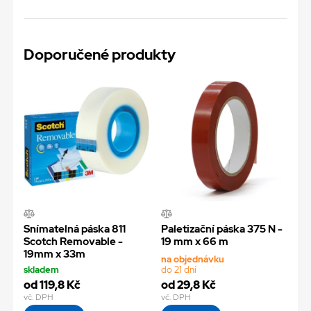
Doporučené produkty
Snímatelná páska 811
Paletizační páska 375 N -
Scotch Removable -
19 mm x 66 m
19mm x 33m
na objednávku
skladem
do 21 dní
od 119,8 Kč
od 29,8 Kč
vč. DPH
vč. DPH