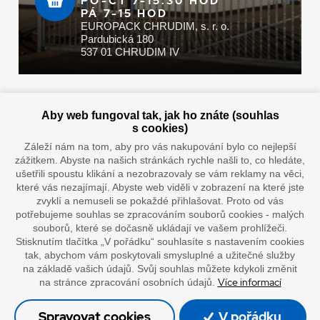
PO-ČT 7-15.30 HOD
PÁ 7-15 HOD
EUROPACK CHRUDIM, s. r. o.
Pardubická 180
537 01 CHRUDIM IV
Zaplatit u nás můžete hotově i online
Aby web fungoval tak, jak ho znáte (souhlas
s cookies)
Záleží nám na tom, aby pro vás nakupování bylo co nejlepší
zážitkem. Abyste na našich stránkách rychle našli to, co hledáte,
Doprava vaším oblíbeným dopravcem
ušetřili spoustu klikání a nezobrazovaly se vám reklamy na věci,
které vás nezajímají. Abyste web viděli v zobrazení na které jste
zvyklí a nemuseli se pokaždé přihlašovat. Proto od vás
potřebujeme souhlas se zpracováním souborů cookies - malých
souborů, které se dočasně ukládají ve vašem prohlížeči.
Stisknutím tlačítka „V pořádku“ souhlasíte s nastavením cookies
tak, abychom vám poskytovali smysluplné a užitečné služby
na základě vašich údajů. Svůj souhlas můžete kdykoli změnit
Více informací
na stránce zpracování osobních údajů.
”Lepíme s jistotou”
Spravovat cookies
V pořádku
Celkem: