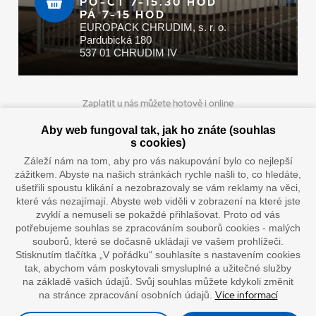
PO-ČT 7-15.30 HOD
PÁ 7-15 HOD
EUROPACK CHRUDIM, s. r. o.
Pardubická 180
537 01 CHRUDIM IV
Zaplatit u nás můžete hotově i online
Aby web fungoval tak, jak ho znáte (souhlas
s cookies)
Záleží nám na tom, aby pro vás nakupování bylo co nejlepší
Doprava vaším oblíbeným dopravcem
zážitkem. Abyste na našich stránkách rychle našli to, co hledáte,
ušetřili spoustu klikání a nezobrazovaly se vám reklamy na věci,
které vás nezajímají. Abyste web viděli v zobrazení na které jste
zvyklí a nemuseli se pokaždé přihlašovat. Proto od vás
potřebujeme souhlas se zpracováním souborů cookies - malých
souborů, které se dočasně ukládají ve vašem prohlížeči.
Stisknutím tlačítka „V pořádku“ souhlasíte s nastavením cookies
tak, abychom vám poskytovali smysluplné a užitečné služby
na základě vašich údajů. Svůj souhlas můžete kdykoli změnit
”Lepíme s jistotou”
Více informací
na stránce zpracování osobních údajů.