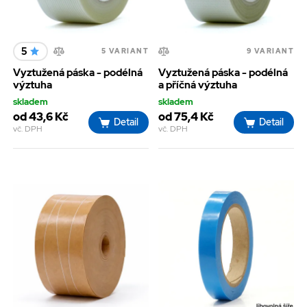
5
5 VARIANT
9 VARIANT
Vyztužená páska - podélná
Vyztužená páska - podélná
výztuha
a příčná výztuha
skladem
skladem
od 43,6 Kč
od 75,4 Kč
Detail
Detail
vč. DPH
vč. DPH