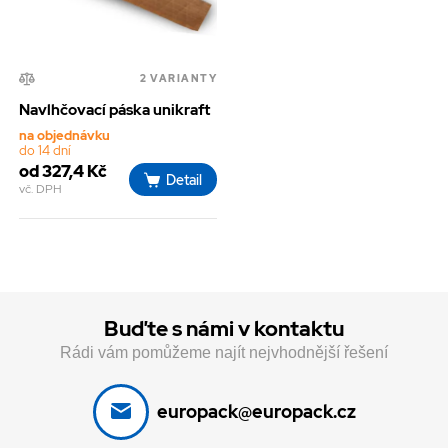
2 VARIANTY
Navlhčovací páska unikraft
na objednávku
do 14 dní
od 327,4 Kč
Detail
vč. DPH
Buďte s námi v kontaktu
Rádi vám pomůžeme najít nejvhodnější řešení
europack@europack.cz