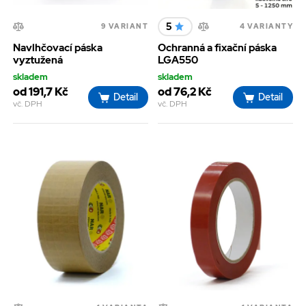
5
9 VARIANT
4 VARIANTY
Navlhčovací páska
Ochranná a fixační páska
vyztužená
LGA550
skladem
skladem
od 191,7 Kč
od 76,2 Kč
Detail
Detail
vč. DPH
vč. DPH