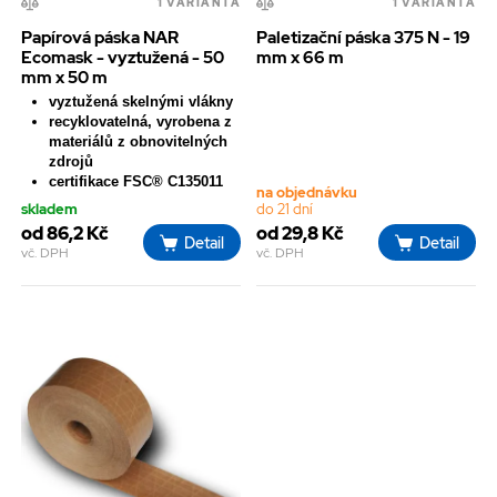
1 VARIANTA
1 VARIANTA
Papírová páska NAR
Paletizační páska 375 N - 19
Ecomask - vyztužená - 50
mm x 66 m
mm x 50 m
vyztužená skelnými vlákny
recyklovatelná, vyrobena z
materiálů z obnovitelných
zdrojů
certifikace FSC® C135011
na objednávku
skladem
do 21 dní
od 86,2 Kč
od 29,8 Kč
Detail
Detail
vč. DPH
vč. DPH