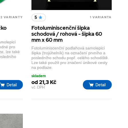
5
2 VARIANTY
1 VARIANTA
čko
Fotoluminiscenční šipka
schodová / rohová - šipka 60
mm x 60 mm
amolepicí
hodné pro
Fotoluminiscenční podlahová samolepicí
e, lze také
šipka (trojúhelník) na označení prvního a
osledního
posledního schodu popř. celého schodiště.
Lze také použít pro značení únikové cesty
na podlaze.
skladem
od 21,3 Kč
Detail
Detail
vč. DPH