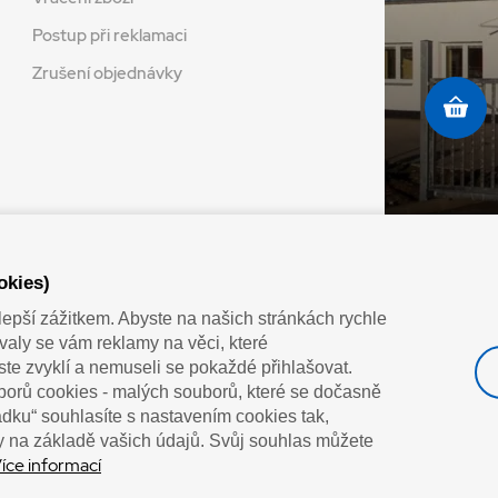
Postup při reklamaci
Zrušení objednávky
okies)
Doprava vaším oblíbeným dopravcem
lepší zážitkem. Abyste na našich stránkách rychle
zovaly se vám reklamy na věci, které
jste zvyklí a nemuseli se pokaždé přihlašovat.
orů cookies - malých souborů, které se dočasně
řádku“ souhlasíte s nastavením cookies tak,
 na základě vašich údajů. Svůj souhlas můžete
íce informací
”Lepíme s jistotou”