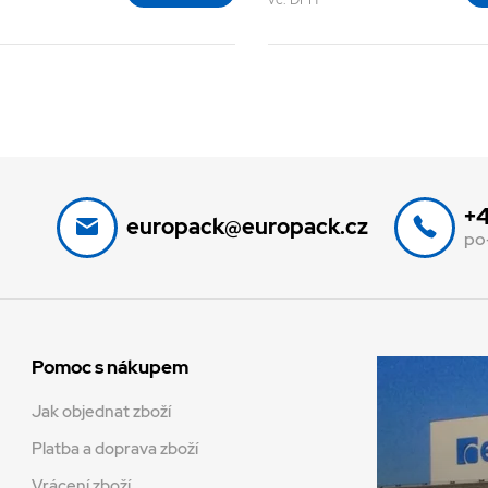
+4
europack@europack.cz
po
Pomoc s nákupem
Jak objednat zboží
Platba a doprava zboží
Vrácení zboží