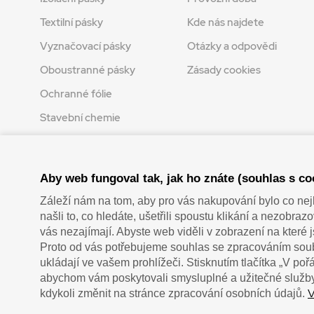
Textilní pásky
Kde nás najdete
Vyznačovací pásky
Otázky a odpovědi
Oboustranné pásky
Zásady cookies
Ochranné fólie
Stavební chemie
Tvoření
Aby web fungoval tak, jak ho znáte (souhlas s co
Zaplatit u nás můžete hotově i online
Záleží nám na tom, aby pro vás nakupování bylo co nej
našli to, co hledáte, ušetřili spoustu klikání a nezobra
vás nezajímají. Abyste web viděli v zobrazení na které 
Proto od vás potřebujeme souhlas se zpracováním soub
ukládají ve vašem prohlížeči. Stisknutím tlačítka „V po
abychom vám poskytovali smysluplné a užitečné služby
V
kdykoli změnit na stránce zpracování osobních údajů.