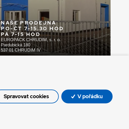
NAŠE PRODEJNA
PO-ČT 7-15.30 HOD
PÁ 7-15 HOD
EUROPACK CHRUDIM, s. r. o.
Pardubická 180
537 01 CHRUDIM IV
Spravovat cookies
V pořádku
© Oficiální stránky společnosti Europack
Made by