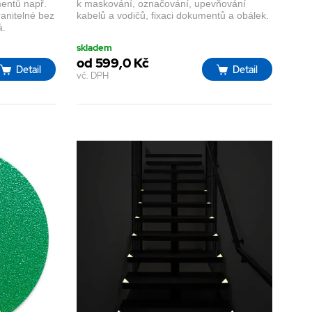
mentů např.
k maskování, označování, upevňování
ranitelné bez
kabelů a vodičů, fixaci dokumentů a obálek.
á.
skladem
od 599,0 Kč
Detail
Detail
vč. DPH