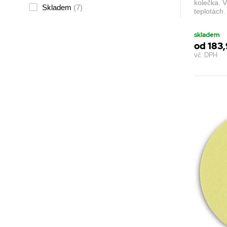
kolečka. V
Skladem
(7)
teplotách.
skladem
od 183,
vč. DPH