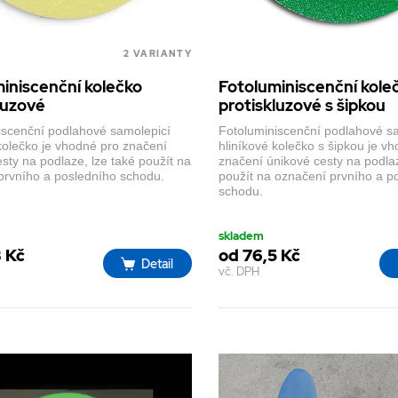
2 VARIANTY
iniscenční kolečko
Fotoluminiscenční kole
luzové
protiskluzové s šipkou
iscenční podlahové samolepicí
Fotoluminiscenční podlahové s
 kolečko je vhodné pro značení
hliníkové kolečko s šipkou je v
sty na podlaze, lze také použít na
značení únikové cesty na podlaz
prvního a posledního schodu.
použít na označení prvního a p
schodu.
skladem
8 Kč
od 76,5 Kč
Detail
vč. DPH