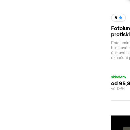
5
Fotolum
protisk
Fotolumin
hliníkové
únikové ce
označení 
skladem
od 95,
vč. DPH