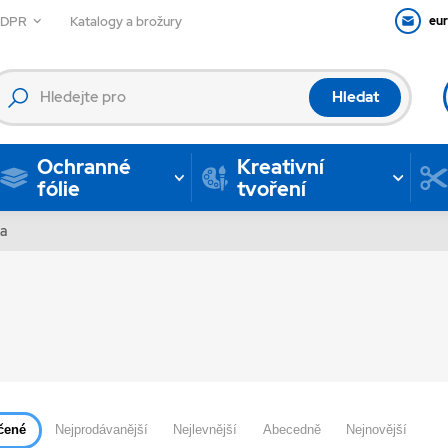
GDPR
Katalogy a brožury
eu
Hledat
Ochranné
Kreativní
fólie
tvoření
ka
čené
Nejprodávanější
Nejlevnější
Abecedně
Nejnovější