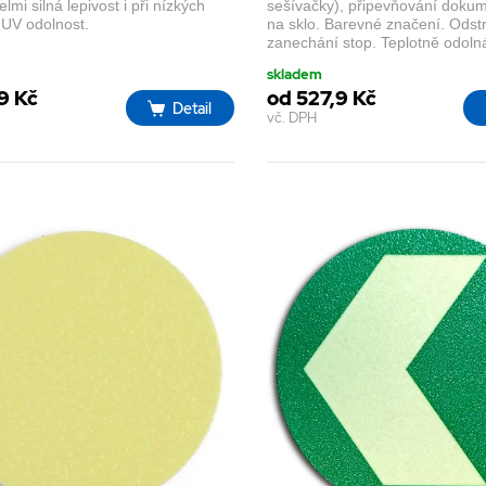
elmi silná lepivost i při nízkých
sešívačky), připevňování doku
 UV odolnost.
na sklo. Barevné značení. Odst
zanechání stop. Teplotně odoln
skladem
9 Kč
od 527,9 Kč
Detail
vč. DPH