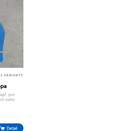
2 VARIANTY
opa
apř. pro
ení nebo
Detail