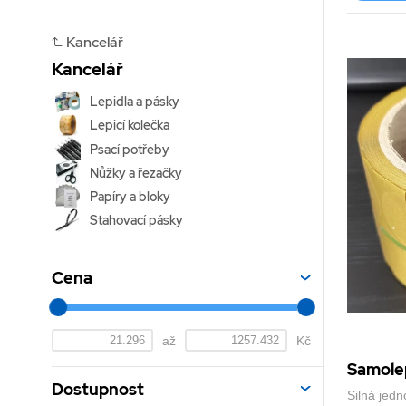
Kancelář
Kancelář
Lepidla a pásky
Lepicí kolečka
Psací potřeby
Nůžky a řezačky
Papíry a bloky
Stahovací pásky
Cena
až
Kč
Samolep
Dostupnost
Silná jedn