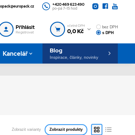
+420 469 623 490
ropack@europack.cz
po-pá 7-15 hod
včetně DPH
Přihlásit
bez DPH
0,0 Kč
Registrovat
s DPH
Blog
Kancelář
Inspirace, články, novinky
Zobrazit varianty
Zobrazit produkty