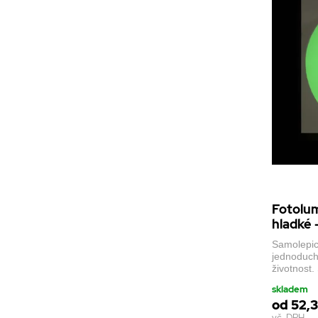
Fotolum
hladké 
Samolepic
jednoduch
životnost.
skladem
od 52,3
vč. DPH