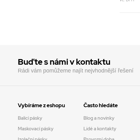
Buďte s námi v kontaktu
Rádi vám pomůžeme najít nejvhodnější řešení
Vybíráme z eshopu
Často hledáte
Balicí pásky
Blog a novinky
Maskovací pásky
Lidé a kontakty
Izolační pásky
Provozní doba