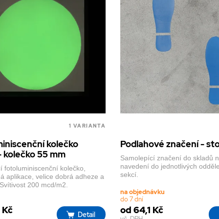
1 VARIANTA
iniscenční kolečko
Podlahové značení - st
- kolečko 55 mm
Samolepící značení do skladů n
navedení do jednotlivých odděl
í fotoluminiscenční kolečko,
sekcí.
á aplikace, velice dobrá adheze a
 Svítivost 200 mcd/m2.
na objednávku
do 7 dní
 Kč
od 64,1 Kč
Detail
vč. DPH