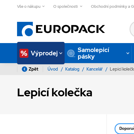
Vše o nákupu
O společnosti
Obchodní podmínky a 
Samolepicí
Výprodej
pásky
Zpět
Úvod
/
Katalog
/
Kancelář
/
Lepicí koleč
Lepicí kolečka
Doporu