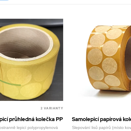
2 VARIANTY
icí průhledná kolečka PP
Samolepicí papírová ko
ostranně lepicí polypropylenová
Slepování lisů papírů (místo ko