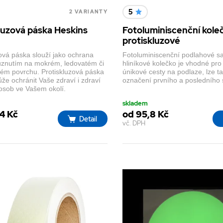
5
2 VARIANTY
luzová páska Heskins
Fotoluminiscenční kole
protiskluzové
zová páska slouží jako ochrana
Fotoluminiscenční podlahové s
uznutím na mokrém, ledovatém či
hliníkové kolečko je vhodné pro
zkém povrchu. Protiskluzová páska
únikové cesty na podlaze, lze t
e ochránit Vaše zdraví i zdraví
označení prvního a posledního
 osob ve Vašem okolí.
skladem
4 Kč
od 95,8 Kč
Detail
vč. DPH