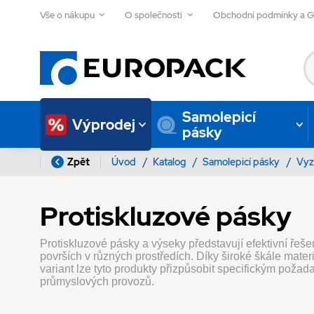
Vše o nákupu
O společnosti
Obchodní podmínky a 
Samolepicí
Výprodej
pásky
Zpět
Úvod
/
Katalog
/
Samolepicí pásky
/
Vyz
Protiskluzové pásky
Protiskluzové pásky a výseky představují efektivní řeš
površích v různých prostředích. Díky široké škále mate
variant lze tyto produkty přizpůsobit specifickým poža
průmyslových provozů.