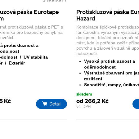
2 VARIANTY
luzová páska Eurotape
Protiskluzová páska Eu
um
Hazard
rná protiskluzová páska z PET s
Kombinace špičkové protiskluz
křemíku pro bezpečný pohyb na
funkčnosti s výrazným výstraž
ovrších.
designem. Ideální pro označení 
míst, kde je potřeba zvýšit přiln
á protiskluznost a
povrchu a zároveň vizuálně upo
odolnost
nebezpečí.
dolnost / UV stabilita
Vysoká protiskluznost a
ér / Exteriér
oděruodolnost
Výstražné zbarvení pro ja
rozlišení
Schodiště, rampy, únikov
skladem
5 Kč
od 266,2 Kč
Detail
vč. DPH