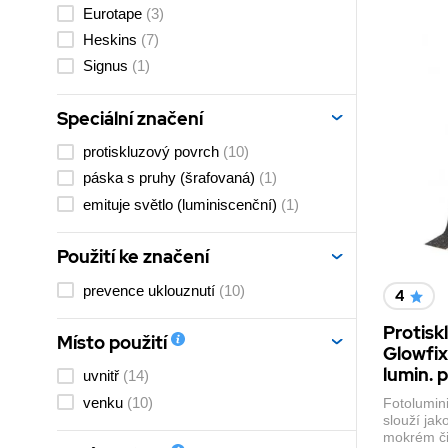
Eurotape
(3)
Heskins
(7)
Signus
(1)
Speciální značení
protiskluzový povrch
(10)
páska s pruhy (šrafovaná)
(1)
emituje světlo (luminiscenční)
(1)
Použití ke značení
prevence uklouznutí
(10)
4
Protisk
Místo použití
Glowfix
lumin.
uvnitř
(14)
venku
(10)
Fotolumin
slouží ja
mokrém či