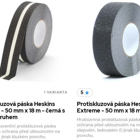
5
1 VARIANTA
luzová páska Heskins
Protiskluzová páska He
 - 50 mm x 18 m - černá s
Extreme - 50 mm x 18 m
 pruhem
Hrubozrnná protiskluzová páska
ochrana před uklouznutím na 
iscenční protiskluzová páska
olejovém, ledovatém či jinak kl
ko ochrana před uklouznutím na
povrchu.
 jinak kluzkém povrchu.