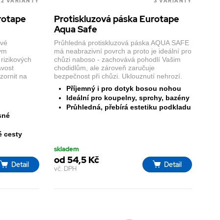
2 VARIANTY
3 VARIANTY
rotape
Protiskluzová páska Eurotape
Aqua Safe
ové
Průhledná protiskluzová páska AQUA SAFE
ným
má neabrazivní povrch a proto je ideální pro
rizikových
chůzi naboso - zachovává pohodlí Vašim
avost
chodidlům, ale zároveň zaručuje
zornit na
bezpečnost při chůzi. Uklouznutí nehrozí.
Příjemný i pro dotyk bosou nohou
Ideální pro koupelny, sprchy, bazény
Průhledná, přebírá estetiku podkladu
sné
é cesty
skladem
od 54,5 Kč
Detail
Detail
vč. DPH