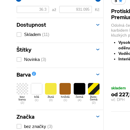
5
až
Kč
Protisk
Premi
Dostupnost
Odolná če
karbidem 
Skladem
(11)
kluzkých p
Vysok
oděru
Štítky
Voděo
Interi
Novinka
(3)
Barva
skladem
od 227,
bez
bílá
žlutá
hnědá
černá
žluto-
vč. DPH
barvy
černá
(1)
(3)
(1)
(4)
(2)
(2)
Značka
bez značky
(3)