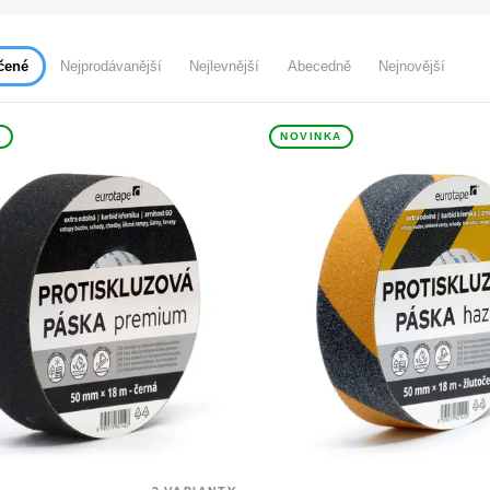
čené
Nejprodávanější
Nejlevnější
Abecedně
Nejnovější
A
NOVINKA