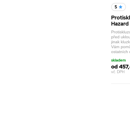
5
Protisk
Hazard
Protisklu
před uklo
jinak klu
Vám pomůž
ostatních
skladem
od 457,
vč. DPH