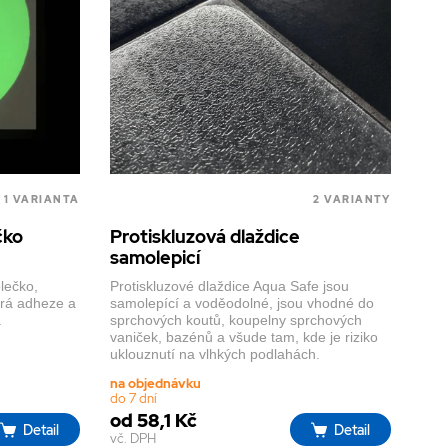
1 VARIANTA
2 VARIANTY
čko
Protiskluzová dlaždice
samolepicí
lečko,
Protiskluzové dlaždice Aqua Safe jsou
brá adheze a
samolepící a voděodolné, jsou vhodné do
.
sprchových koutů, koupelny sprchových
vaniček, bazénů a všude tam, kde je riziko
uklouznutí na vlhkých podlahách.
na objednávku
do 7 dní
od 58,1 Kč
Detail
Detail
vč. DPH