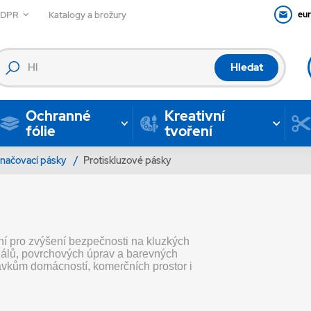
GDPR
Katalogy a brožury
eu
Hledat
Ochranné
Kreativní
fólie
tvoření
načovací pásky
/
Protiskluzové pásky
ení pro zvýšení bezpečnosti na kluzkých
riálů, povrchových úprav a barevných
davkům domácností, komerčních prostor i