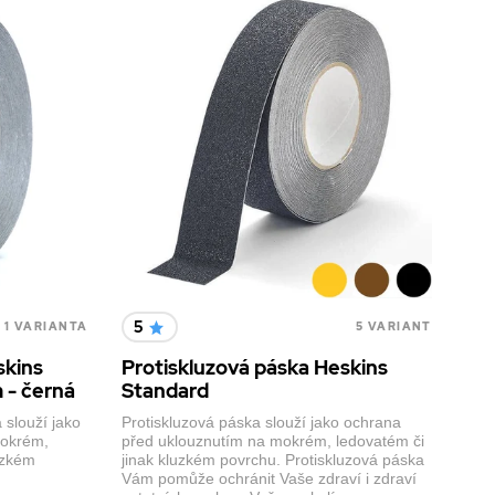
5
1 VARIANTA
5 VARIANT
skins
Protiskluzová páska Heskins
 - černá
Standard
 slouží jako
Protiskluzová páska slouží jako ochrana
mokrém,
před uklouznutím na mokrém, ledovatém či
uzkém
jinak kluzkém povrchu. Protiskluzová páska
Vám pomůže ochránit Vaše zdraví i zdraví