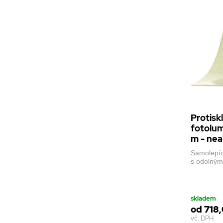
Protisk
fotolum
m - nea
Samolepící
s odolným
skladem
od 718,
vč. DPH