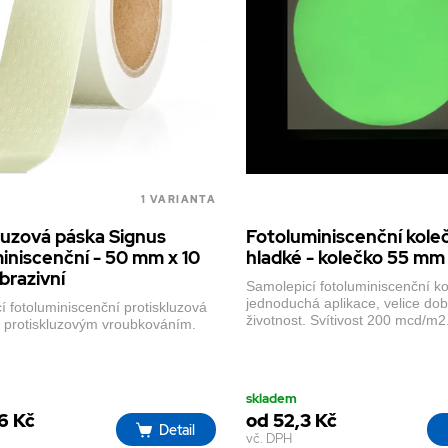
1 VARIANTA
luzová páska Signus
Fotoluminiscenční kole
iniscenční - 50 mm x 10
hladké - kolečko 55 mm
brazivní
Samolepicí fotoluminiscenční ko
jednoduchá aplikace, velice do
 fotoluminiscenční protiskluzová
životnost. Svítivost 200 mcd/m2
 protiskluzovým vroubkováním.
skladem
6 Kč
od 52,3 Kč
Detail
vč. DPH