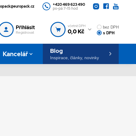
+420 469 623 490
ropack@europack.cz
po-pá 7-15 hod
včetně DPH
Přihlásit
bez DPH
0,0 Kč
Registrovat
s DPH
Blog
Kancelář
Inspirace, články, novinky