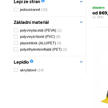
Lepí ze stran
skladem
jednostranně
(10)
od 869
vč. DPH
Základní materiál
polyvinylacetát (PEVA)
(1)
polyvinylchlorid (PVC)
(8)
plastohliník (ALU/PET)
(4)
polyethylentereftalát (PET)
(2)
Lepidlo
akrylátové
(14)