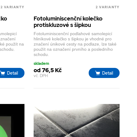
2 VARIANTY
2 VARIANTY
čko
Fotoluminiscenční kolečko
protiskluzové s šipkou
amolepicí
Fotoluminiscenční podlahové samolepicí
 značení
hliníkové kolečko s šipkou je vhodné pro
aké použít na
značení únikové cesty na podlaze, lze také
 schodu.
použít na označení prvního a posledního
schodu.
skladem
od 76,5 Kč
Detail
Detail
vč. DPH