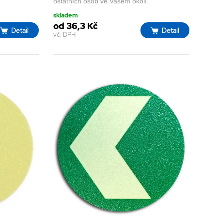
ostatních osob ve Vašem okolí.
skladem
od 36,3 Kč
Detail
Detail
vč. DPH