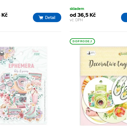
skladem
 Kč
od 36,5 Kč
Detail
vč. DPH
DOPRODEJ