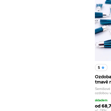
5
Ozdoba
tmavě m
Semišové 
ozdobou v
skladem
od 68,7
vč. DPH