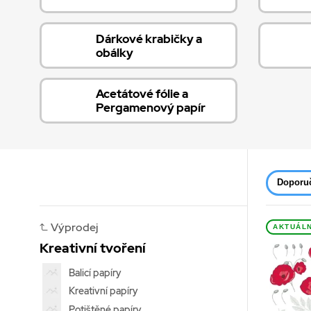
Dárkové krabičky a
obálky
Acetátové fólie a
Pergamenový papír
Doporu
Výprodej
AKTUÁLN
Kreativní tvoření
Balicí papíry
Kreativní papíry
Potištěné papíry