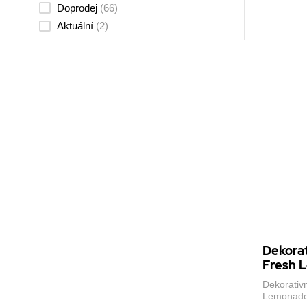
Doprodej
(66)
Aktuální
(2)
Dekorat
Fresh L
Dekorativn
Lemonade