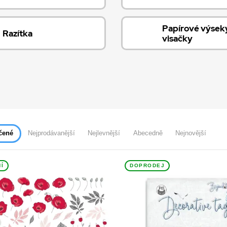
Papírové výsek
Razítka
visačky
čené
Nejprodávanější
Nejlevnější
Abecedně
Nejnovější
Í
DOPRODEJ