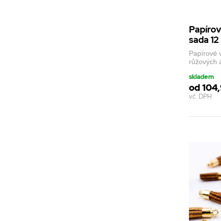
Papírov
sada 12
Papírové 
růžových 
skladem
od 104,
vč. DPH