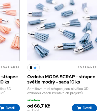
5
1 VARIANTA
1 VARIANTA
 střapec
Ozdoba MODA SCRAP - střapec
10 ks
světle modrý - sada 10 ks
ělou 3D
Semišové mini střapce jsou skvělou 3D
ektů
ozdobou všech kreativních projektů
skladem
od 68,7 Kč
Detail
Detail
vč. DPH