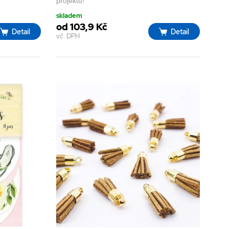
projektů!
skladem
od 103,9 Kč
Detail
Detail
vč. DPH