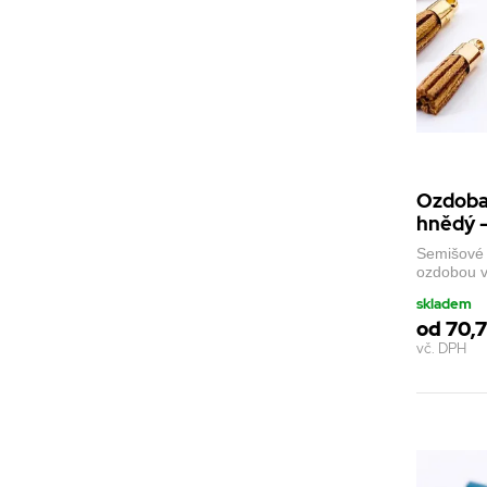
Ozdoba
hnědý -
Semišové 
ozdobou v
skladem
od 70,7
vč. DPH