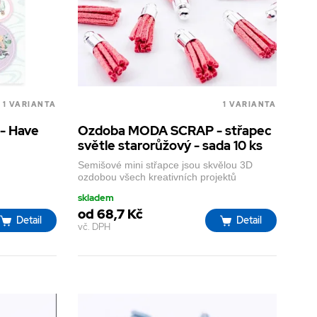
1 VARIANTA
1 VARIANTA
 - Have
Ozdoba MODA SCRAP - střapec
světle starorůžový - sada 10 ks
Semišové mini střapce jsou skvělou 3D
ozdobou všech kreativních projektů
skladem
od 68,7 Kč
Detail
Detail
vč. DPH