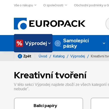
Vše o nákupu
O společnosti
Obchodní podmínky a 
Samolepicí
Výprodej
pásky
Zpět
Úvod
/
Katalog
/
Výprodej
/
Kreativní tv
Kreativní tvoření
V této sekci Výprodej najdete zboží ze všech kategorií s
nebude".
Balicí papíry