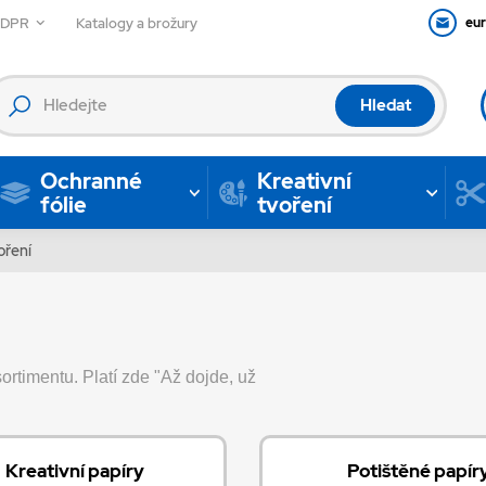
GDPR
Katalogy a brožury
eu
Hledat
Ochranné
Kreativní
fólie
tvoření
oření
ortimentu. Platí zde "Až dojde, už
Kreativní papíry
Potištěné papír