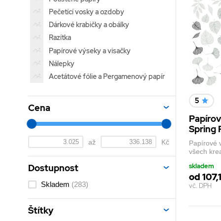
Pečetící vosky a ozdoby
Dárkové krabičky a obálky
Razítka
Papírové výseky a visačky
Nálepky
Acetátové fólie a Pergamenový papír
5
Cena
Papíro
Spring 
až
Kč
Papírové 
všech krea
skladem
Dostupnost
od 107,
Skladem
(283)
vč. DPH
Štítky