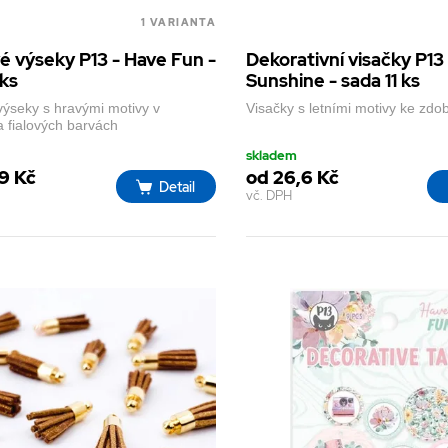
1 VARIANTA
é výseky P13 - Have Fun -
Dekorativní visačky P13
 ks
Sunshine - sada 11 ks
výseky s hravými motivy v
Visačky s letními motivy ke zdo
a fialových barvách
skladem
9 Kč
od 26,6 Kč
Detail
vč. DPH