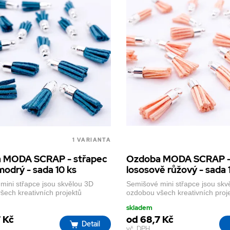
1 VARIANTA
 MODA SCRAP - střapec
Ozdoba MODA SCRAP -
odrý - sada 10 ks
lososově růžový - sada 
mini střapce jsou skvělou 3D
Semišové mini střapce jsou skv
šech kreativních projektů
ozdobou všech kreativních proj
skladem
 Kč
od 68,7 Kč
Detail
vč. DPH