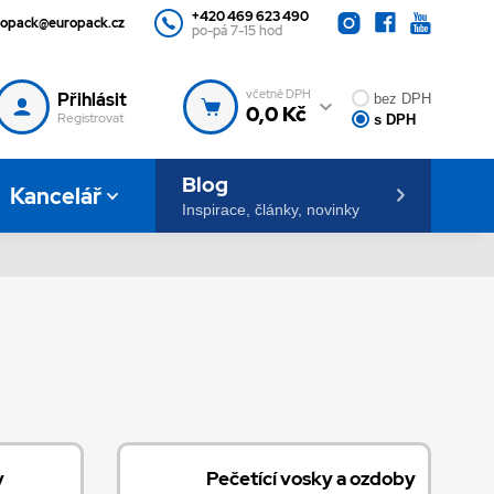
+420 469 623 490
ropack@europack.cz
po-pá 7-15 hod
včetně DPH
Přihlásit
bez DPH
0,0 Kč
Registrovat
s DPH
Blog
Kancelář
Inspirace, články, novinky
y
Pečetící vosky a ozdoby