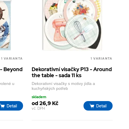
1 VARIANTA
1 VARIANTA
 - Beyond
Dekorativní visačky P13 - Around
the table - sada 11 ks
volené u
Dekorativní visačky s motivy jídla a
kuchyňských potřeb
skladem
od 26,9 Kč
Detail
Detail
vč. DPH