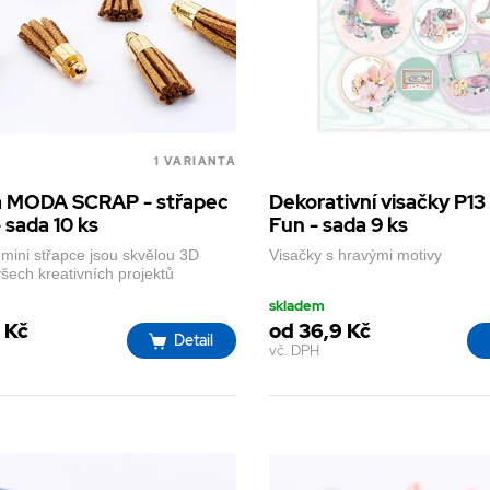
1 VARIANTA
 MODA SCRAP - střapec
Dekorativní visačky P13
 sada 10 ks
Fun - sada 9 ks
mini střapce jsou skvělou 3D
Visačky s hravými motivy
šech kreativních projektů
skladem
 Kč
od 36,9 Kč
Detail
vč. DPH