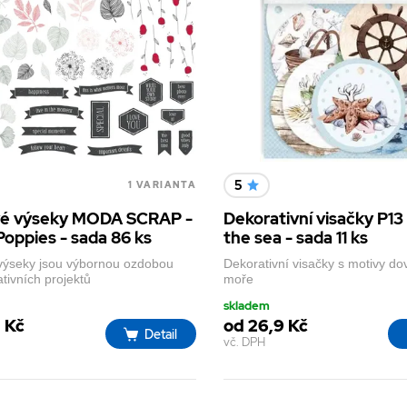
5
1 VARIANTA
vé výseky MODA SCRAP -
Dekorativní visačky P13
Poppies - sada 86 ks
the sea - sada 11 ks
výseky jsou výbornou ozdobou
Dekorativní visačky s motivy do
tivních projektů
moře
skladem
1 Kč
od 26,9 Kč
Detail
vč. DPH