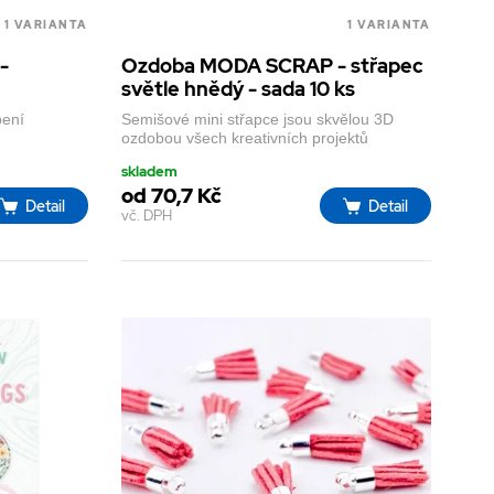
1 VARIANTA
1 VARIANTA
 -
Ozdoba MODA SCRAP - střapec
světle hnědý - sada 10 ks
bení
Semišové mini střapce jsou skvělou 3D
ozdobou všech kreativních projektů
skladem
od 70,7 Kč
Detail
Detail
vč. DPH