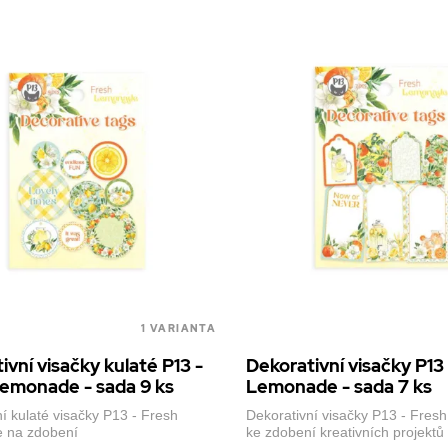
1 VARIANTA
ivní visačky kulaté P13 -
Dekorativní visačky P13
emonade - sada 9 ks
Lemonade - sada 7 ks
í kulaté visačky P13 - Fresh
Dekorativní visačky P13 - Fre
 na zdobení
ke zdobení kreativních projektů