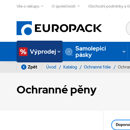
Vše o nákupu
O společnosti
Obchodní podmínky a 
Samolepicí
Výprodej
pásky
Zpět
Úvod
/
Katalog
/
Ochranné fólie
/
Ochra
Ochranné pěny
Doporu