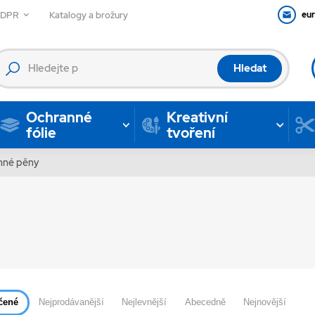
GDPR
Katalogy a brožury
eu
Hledat
Ochranné
Kreativní
fólie
tvoření
nné pěny
čené
Nejprodávanější
Nejlevnější
Abecedně
Nejnovější