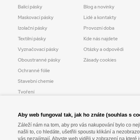
Balicí pásky
Blog a novinky
Maskovací pásky
Lidé a kontakty
Izolační pásky
Provozní doba
Textilní pásky
Kde nás najdete
Vyznačovací pásky
Otázky a odpovědi
Oboustranné pásky
Zásady cookies
Ochranné fólie
Stavební chemie
Tvoření
Zaplatit u nás můžete hotově i online
Aby web fungoval tak, jak ho znáte (souhlas s co
Záleží nám na tom, aby pro vás nakupování bylo co nej
našli to, co hledáte, ušetřili spoustu klikání a nezobra
vás nezajímají. Abyste web viděli v zobrazení na které 