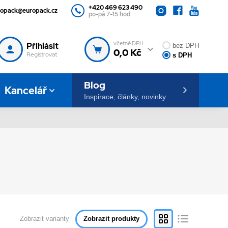
+420 469 623 490
ropack@europack.cz
po-pá 7-15 hod
včetně DPH
Přihlásit
bez DPH
0,0 Kč
Registrovat
s DPH
Blog
Kancelář
Inspirace, články, novinky
Zobrazit varianty
Zobrazit produkty