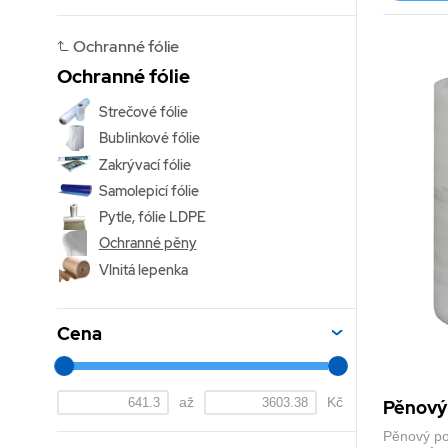
Ochranné fólie
Ochranné fólie
Strečové fólie
Bublinkové fólie
Zakrývací fólie
Samolepicí fólie
Pytle, fólie LDPE
Ochranné pěny
Vlnitá lepenka
Cena
až
Kč
Pěnový
Pěnový po