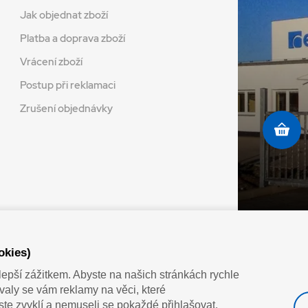
Jak objednat zboží
Platba a doprava zboží
Vrácení zboží
Postup při reklamaci
Zrušení objednávky
Doprava vaším oblíbeným dopravcem
okies)
lepší zážitkem. Abyste na našich stránkách rychle
zovaly se vám reklamy na věci, které
jste zvyklí a nemuseli se pokaždé přihlašovat.