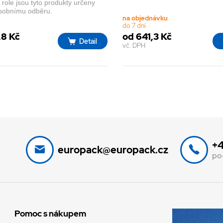
role jsou tyto produkty určeny
sobnímu odběru.
na objednávku
do 7 dní
,8 Kč
od 641,3 Kč
Detail
vč. DPH
+4
europack@europack.cz
po
Pomoc s nákupem