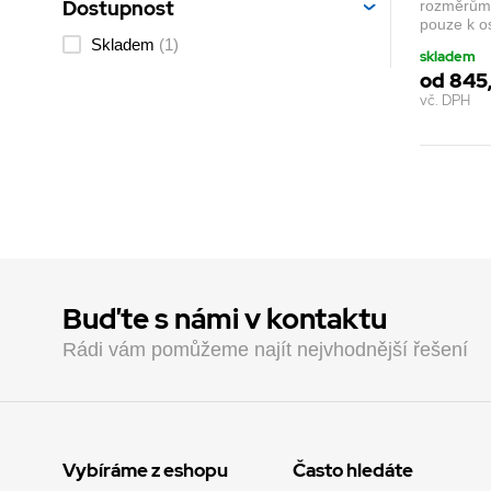
Dostupnost
rozměrům 
pouze k o
Skladem
(1)
skladem
od 845
vč. DPH
Buďte s námi v kontaktu
Rádi vám pomůžeme najít nejvhodnější řešení
Vybíráme z eshopu
Často hledáte