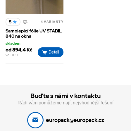
5
4 VARIANTY
Samolepicí fólie UV STABIL
840 na okna
skladem
od 894,4 Kč
Detail
vč. DPH
Buďte s námi v kontaktu
Rádi vám pomůžeme najít nejvhodnější řešení
europack@europack.cz