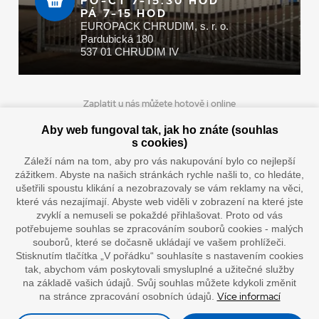
PO-ČT 7-15.30 HOD
PÁ 7-15 HOD
EUROPACK CHRUDIM, s. r. o.
Pardubická 180
537 01 CHRUDIM IV
Zaplatit u nás můžete hotově i online
Aby web fungoval tak, jak ho znáte (souhlas
s cookies)
Záleží nám na tom, aby pro vás nakupování bylo co nejlepší
Doprava vaším oblíbeným dopravcem
zážitkem. Abyste na našich stránkách rychle našli to, co hledáte,
ušetřili spoustu klikání a nezobrazovaly se vám reklamy na věci,
které vás nezajímají. Abyste web viděli v zobrazení na které jste
zvyklí a nemuseli se pokaždé přihlašovat. Proto od vás
potřebujeme souhlas se zpracováním souborů cookies - malých
souborů, které se dočasně ukládají ve vašem prohlížeči.
Stisknutím tlačítka „V pořádku“ souhlasíte s nastavením cookies
tak, abychom vám poskytovali smysluplné a užitečné služby
na základě vašich údajů. Svůj souhlas můžete kdykoli změnit
”Lepíme s jistotou”
Více informací
na stránce zpracování osobních údajů.