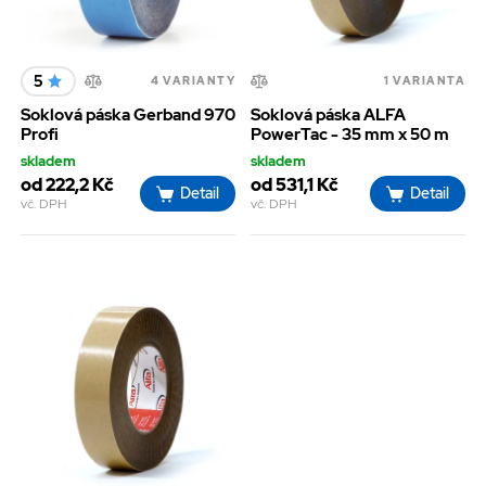
5
4 VARIANTY
1 VARIANTA
Soklová páska Gerband 970
Soklová páska ALFA
Profi
PowerTac - 35 mm x 50 m
skladem
skladem
od 222,2 Kč
od 531,1 Kč
Detail
Detail
vč. DPH
vč. DPH