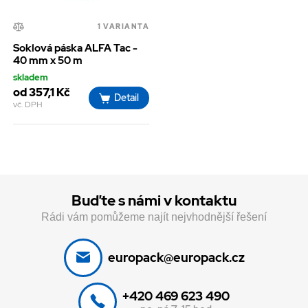
1 VARIANTA
Soklová páska ALFA Tac -
40 mm x 50 m
skladem
od 357,1 Kč
Detail
vč. DPH
Buďte s námi v kontaktu
Rádi vám pomůžeme najít nejvhodnější řešení
europack@europack.cz
+420 469 623 490