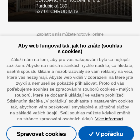
EUROPACK CHRUDIM, s. r. o.
Pardubická 180
537 01 CHRUDIM IV
Zaplatit u nás můžete hotově i online
Aby web fungoval tak, jak ho znáte (souhlas
s cookies)
Záleží nám na tom, aby pro vás nakupování bylo co nejlepší
Doprava vaším oblíbeným dopravcem
zážitkem. Abyste na našich stránkách rychle našli to, co hledáte,
ušetřili spoustu klikání a nezobrazovaly se vám reklamy na věci,
které vás nezajímají. Abyste web viděli v zobrazení na které jste
zvyklí a nemuseli se pokaždé přihlašovat. Proto od vás
potřebujeme souhlas se zpracováním souborů cookies - malých
souborů, které se dočasně ukládají ve vašem prohlížeči.
Stisknutím tlačítka „V pořádku“ souhlasíte s nastavením cookies
tak, abychom vám poskytovali smysluplné a užitečné služby
na základě vašich údajů. Svůj souhlas můžete kdykoli změnit
”Lepíme s jistotou”
Více informací
na stránce zpracování osobních údajů.
© Oficiální stránky společnosti Europack
Spravovat cookies
V pořádku
Made by