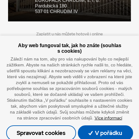
EUROPACK CHRUDIM, s. r. o.
Pardubická 180
537 01 CHRUDIM IV
Zaplatit u nás můžete hotově i online
Aby web fungoval tak, jak ho znáte (souhlas
s cookies)
Záleží nám na tom, aby pro vás nakupování bylo co nejlepší
Doprava vaším oblíbeným dopravcem
zážitkem. Abyste na našich stránkách rychle našli to, co hledáte,
ušetřili spoustu klikání a nezobrazovaly se vám reklamy na věci,
které vás nezajímají. Abyste web viděli v zobrazení na které jste
zvyklí a nemuseli se pokaždé přihlašovat. Proto od vás
potřebujeme souhlas se zpracováním souborů cookies - malých
souborů, které se dočasně ukládají ve vašem prohlížeči.
Stisknutím tlačítka „V pořádku“ souhlasíte s nastavením cookies
tak, abychom vám poskytovali smysluplné a užitečné služby
na základě vašich údajů. Svůj souhlas můžete kdykoli změnit
”Lepíme s jistotou”
Více informací
na stránce zpracování osobních údajů.
© Oficiální stránky společnosti Europack
Spravovat cookies
V pořádku
Made by