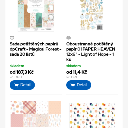
Sada potištěných papírů
Oboustranně potištěný
dpCraft - Magical Forest -
papír 01 PAPER HEAVEN
sada 20 listů
12x6" - Light of Hope - 1
ks
skladem
skladem
od 187,3 Kč
od 11,4 Kč
vč. DPH
vč. DPH
Detail
Detail