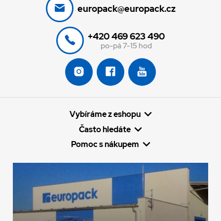
europack@europack.cz
+420 469 623 490
po-pá 7-15 hod
Vybíráme z eshopu
Často hledáte
Pomoc s nákupem