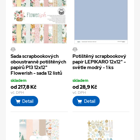
Sada scrapbookových
Potištěný scrapbookový
oboustranně potištěných
papír LEPIKARO 12x12" -
papírů P13 12x12"
světle modrý - 1 ks
Flowerish - sada 12 listů
skladem
skladem
od 217,8 Kč
od 28,9 Kč
vč. DPH
vč. DPH
Detail
Detail