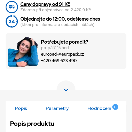
Ceny dopravy od 91 Kč
Zdarma při objednávce od 2 420,0 Kč
Objednejte do 12:00, odešleme dnes
(klikni pro informaci o dodacích lhůtách)
Potřebujete poradit?
po-pá 7-15 hod
europack@europack.cz
+420 469 623 490
0
Popis
Parametry
Hodnocení
Popis produktu