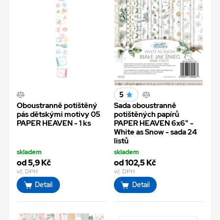
5
Oboustranně potištěný
Sada oboustranně
pás dětskými motivy 05
potištěných papírů
PAPER HEAVEN - 1 ks
PAPER HEAVEN 6x6" -
White as Snow - sada 24
listů
skladem
skladem
od 5,9 Kč
od 102,5 Kč
vč. DPH
vč. DPH
Detail
Detail