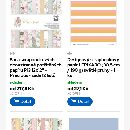
Sada scrapbookových
Designový scrapbookový
oboustranně potištěných
papír LEPIKARO (30,5 cm
papírů P13 12x12" -
/ 190 g) světlé pruhy - 1
Precious - sada 12 listů
ks
skladem
skladem
od 217,8 Kč
od 27,1 Kč
vč. DPH
vč. DPH
Detail
Detail