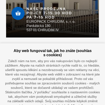
NAŠE PRODEJNA
PO-ČT 7-15.30 HOD
PÁ 7-15 HOD
EUROPACK CHRUDIM, s. r. o.
Pardubická 180
537 01 CHRUDIM IV
Zaplatit u nás můžete hotově i online
Aby web fungoval tak, jak ho znáte (souhlas
s cookies)
Záleží nám na tom, aby pro vás nakupování bylo co nejlepší
zážitkem. Abyste na našich stránkách rychle našli to, co hledáte,
Doprava vaším oblíbeným dopravcem
ušetřili spoustu klikání a nezobrazovaly se vám reklamy na věci,
které vás nezajímají. Abyste web viděli v zobrazení na které jste
zvyklí a nemuseli se pokaždé přihlašovat. Proto od vás
potřebujeme souhlas se zpracováním souborů cookies - malých
souborů, které se dočasně ukládají ve vašem prohlížeči.
Stisknutím tlačítka „V pořádku“ souhlasíte s nastavením cookies
tak, abychom vám poskytovali smysluplné a užitečné služby
na základě vašich údajů. Svůj souhlas můžete kdykoli změnit