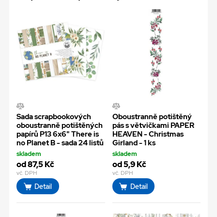
Sada scrapbookových
Oboustranně potištěný
oboustranně potištěných
pás s větvičkami PAPER
papírů P13 6x6" There is
HEAVEN - Christmas
no Planet B - sada 24 listů
Girland - 1 ks
skladem
skladem
od 87,5 Kč
od 5,9 Kč
vč. DPH
vč. DPH
Detail
Detail