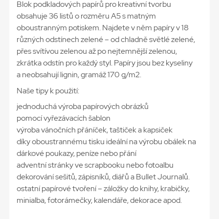
Blok podkladových papírů pro kreativní tvorbu
obsahuje 36 listů o rozměru A5 s matným
oboustranným potiskem. Najdete v něm papíry v 18
různých odstínech zelené – od chladně světlé zelené,
přes svítívou zelenou až po nejtemnější zelenou,
zkrátka odstín pro každý styl. Papíry jsou bez kyseliny
a neobsahují lignin, gramáž 170 g/m2.
Naše tipy k použití:
jednoduchá výroba papírových obrázků
pomocí vyřezávacích šablon
výroba vánočních přáníček, taštiček a kapsiček
díky oboustrannému tisku ideální na výrobu obálek na
dárkové poukazy, peníze nebo přání
adventní stránky ve scrapbooku nebo fotoalbu
dekorování sešitů, zápisníků, diářů a Bullet Journalů.
ostatní papírové tvoření – záložky do knihy, krabičky,
minialba, fotorámečky, kalendáře, dekorace apod.