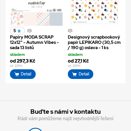
5
Papíry MODA SCRAP
Designový scrapbookový
12x12" - Autumn Vibes -
papír LEPIKARO (30,5 cm
sada 13 listů
/ 190 g) oslava - 1 ks
skladem
skladem
od 297,3 Kč
od 27,1 Kč
vč. DPH
vč. DPH
Detail
Detail
Buďte s námi v kontaktu
Rádi vám pomůžeme najít nejvhodnější řešení