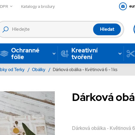
GDPR
Katalogy a brožury
eu
Hledat
Ochranné
Kreativní
fólie
tvoření
bky od Terky
/
Obálky
/
Dárková obálka - Květinová 6 - 1 ks
Dárková obál
Dárková obálka - Květinová 6