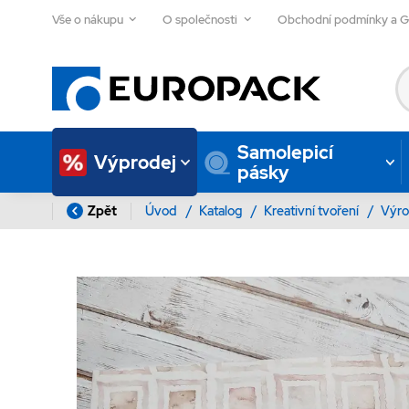
Vše o nákupu
O společnosti
Obchodní podmínky a 
Samolepicí
Výprodej
pásky
Zpět
Úvod
/
Katalog
/
Kreativní tvoření
/
Výro