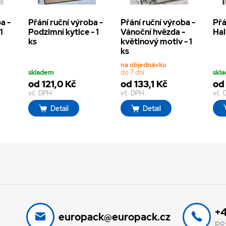
a -
Přání ruční výroba -
Přání ruční výroba -
Přá
1
Podzimní kytice - 1
Vánoční hvězda -
Hal
ks
květinový motiv - 1
ks
na objednávku
skladem
do 7 dní
skl
od 121,0 Kč
od 133,1 Kč
od 
vč. DPH
vč. DPH
vč.
Detail
Detail
+4
europack@europack.cz
po