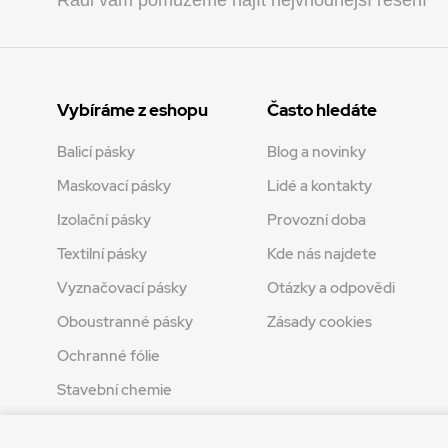
Vybíráme z eshopu
Často hledáte
Balicí pásky
Blog a novinky
Maskovací pásky
Lidé a kontakty
Izolační pásky
Provozní doba
Textilní pásky
Kde nás najdete
Vyznačovací pásky
Otázky a odpovědi
Oboustranné pásky
Zásady cookies
Ochranné fólie
Stavební chemie
Tvoření