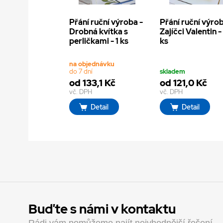
Přání ruční výroba -
Přání ruční výrob
Drobná kvítka s
Zajíčci Valentin - 
perličkami - 1 ks
ks
na objednávku
do 7 dní
skladem
od 133,1 Kč
od 121,0 Kč
vč. DPH
vč. DPH
Detail
Detail
Buďte s námi v kontaktu
Rádi vám pomůžeme najít nejvhodnější řešení