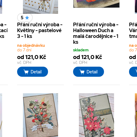
5
a -
Přání ruční výroba -
Přání ruční výroba -
Přá
kací
Květiny - pastelové
Halloween Duch a
Ván
 ks
3 - 1 ks
malá čarodějnice - 1
tma
ks
na objednávku
na 
do 7 dní
skladem
do 7
od 121,0 Kč
od 121,0 Kč
od 
vč. DPH
vč. DPH
vč.
Detail
Detail