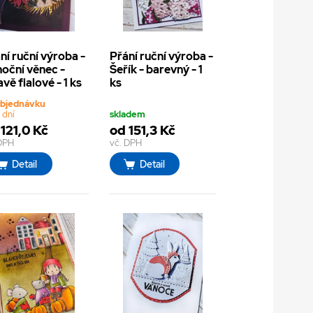
ní ruční výroba -
Přání ruční výroba -
oční věnec -
Šeřík - barevný - 1
vě fialové - 1 ks
ks
objednávku
 dní
skladem
121,0 Kč
od 151,3 Kč
 DPH
vč. DPH
Detail
Detail