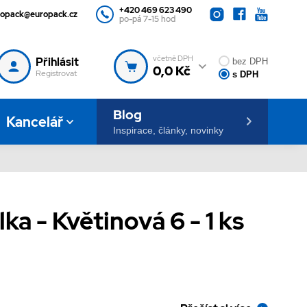
+420 469 623 490
ropack@europack.cz
po-pá 7-15 hod
včetně DPH
Přihlásit
bez DPH
0,0 Kč
Registrovat
s DPH
Blog
Kancelář
Inspirace, články, novinky
ka - Květinová 6 - 1 ks