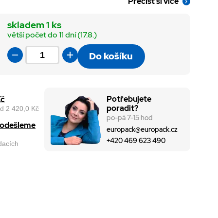
Přečíst si více
skladem 1 ks
větší počet do 11 dní (17.8.)
Do košíku
Potřebujete
Kč
poradit?
d 2 420,0 Kč
po-pá 7-15 hod
, odešleme
europack@europack.cz
+420 469 623 490
odacích