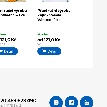
ní ruční výroba -
Přání ruční výroba -
loween 5 - 1 ks
Zajíc - Veselé
Vánoce - 1 ks
adem
skladem
121,0 Kč
od 121,0 Kč
 DPH
vč. DPH
Detail
Detail
20 469 623 490
-pá 7-15 hod