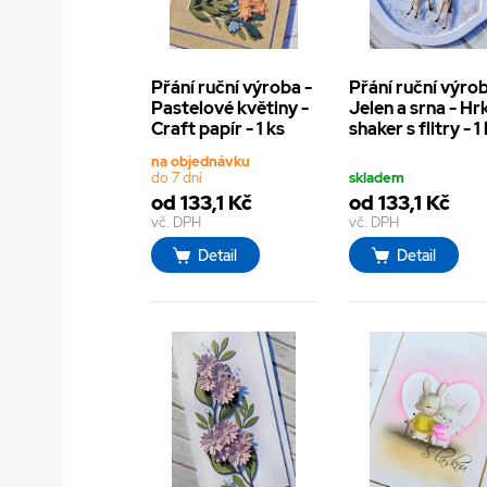
Přání ruční výroba -
Přání ruční výrob
Pastelové květiny -
Jelen a srna - Hr
Craft papír - 1 ks
shaker s flitry - 1
na objednávku
do 7 dní
skladem
od 133,1 Kč
od 133,1 Kč
vč. DPH
vč. DPH
Detail
Detail