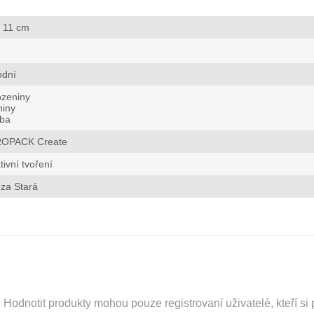
x 11 cm
odní
ozeniny
niny
tba
OPACK Create
tivní tvoření
za Stará
odnotit produkty mohou pouze registrovaní uživatelé, kteří si p