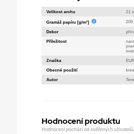
Velikost archu
21 
200
Gramáž papíru [g/m²]
Dekor
přír
Příležitost
nar
jme
sva
Značka
EUR
Obecné použití
krea
Autor
Tere
Hodnocení produktu
Hodnocení pochází od ověřených uživatelů. H