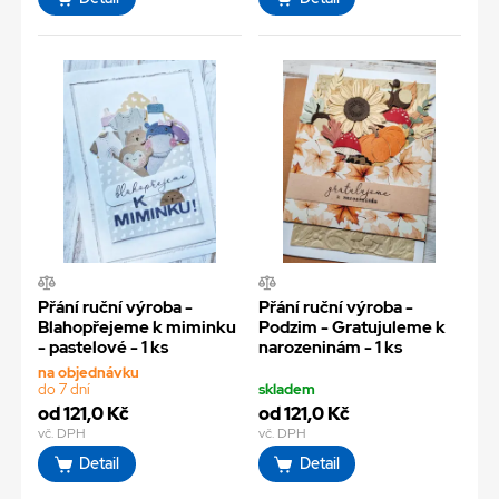
Přání ruční výroba -
Přání ruční výroba -
Blahopřejeme k miminku
Podzim - Gratujuleme k
- pastelové - 1 ks
narozeninám - 1 ks
na objednávku
do 7 dní
skladem
od 121,0 Kč
od 121,0 Kč
vč. DPH
vč. DPH
Detail
Detail