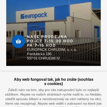
NAŠE PRODEJNA
PO-ČT 7-15.30 HOD
PÁ 7-15 HOD
EUROPACK CHRUDIM, s. r. o.
Pardubická 180
537 01 CHRUDIM IV
Zaplatit u nás můžete hotově i online
Aby web fungoval tak, jak ho znáte (souhlas
s cookies)
Záleží nám na tom, aby pro vás nakupování bylo co nejlepší
zážitkem. Abyste na našich stránkách rychle našli to, co hledáte,
Doprava vaším oblíbeným dopravcem
ušetřili spoustu klikání a nezobrazovaly se vám reklamy na věci,
které vás nezajímají. Abyste web viděli v zobrazení na které jste