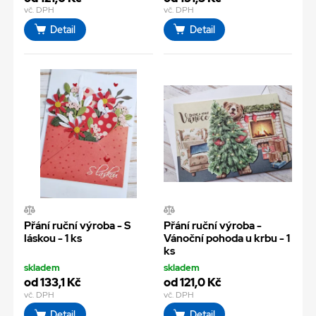
vč. DPH
vč. DPH
Detail
Detail
Přání ruční výroba - S
Přání ruční výroba -
láskou - 1 ks
Vánoční pohoda u krbu - 1
ks
skladem
skladem
od 133,1 Kč
od 121,0 Kč
vč. DPH
vč. DPH
Detail
Detail