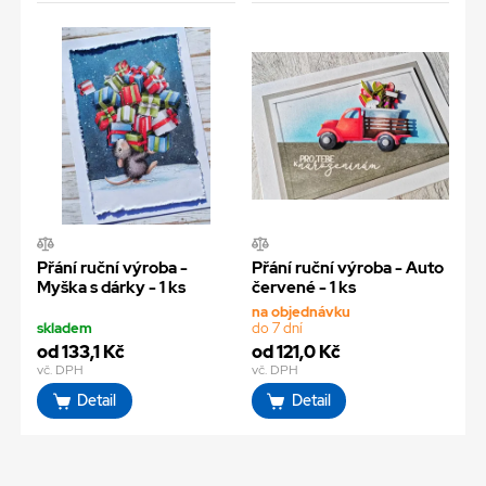
Přání ruční výroba -
Přání ruční výroba - Auto
Myška s dárky - 1 ks
červené - 1 ks
na objednávku
skladem
do 7 dní
od 133,1 Kč
od 121,0 Kč
vč. DPH
vč. DPH
Detail
Detail