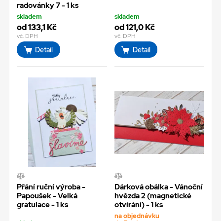
radovánky 7 - 1 ks
skladem
skladem
od 133,1 Kč
od 121,0 Kč
vč. DPH
vč. DPH
Detail
Detail
Přání ruční výroba -
Dárková obálka - Vánoční
Papoušek - Velká
hvězda 2 (magnetické
gratulace - 1 ks
otvírání) - 1 ks
na objednávku