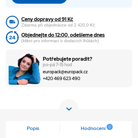
Ceny dopravy od 91 Kč
Zdarma při objednávce od 2 420,0 Kč
Objednejte do 12:00, odešleme dnes
(klikni pro informaci o dodacích lhůtách)
Potřebujete poradit?
po-pá 7-15 hod
europack@europack.cz
+420 469 623 490
0
Popis
Hodnocení