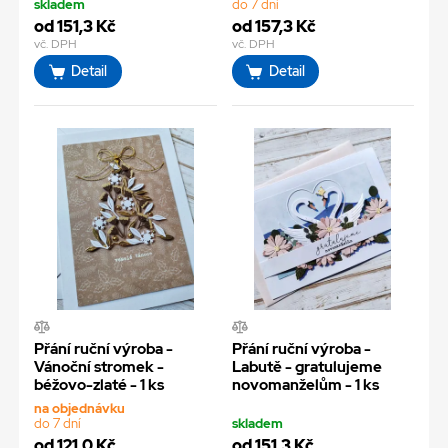
skladem
do 7 dní
od 151,3 Kč
od 157,3 Kč
vč. DPH
vč. DPH
Detail
Detail
Přání ruční výroba -
Přání ruční výroba -
Vánoční stromek -
Labutě - gratulujeme
béžovo-zlaté - 1 ks
novomanželům - 1 ks
na objednávku
do 7 dní
skladem
od 121,0 Kč
od 151,3 Kč