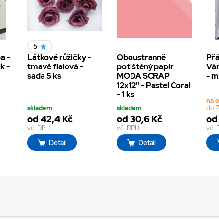
5
a -
Látkové růžičky -
Oboustranně
Přá
k -
tmavě fialová -
potištěný papír
Ván
sada 5 ks
MODA SCRAP
- m
12x12" - Pastel Coral
- 1 ks
na 
skladem
skladem
do 7
od 42,4 Kč
od 30,6 Kč
od 
vč. DPH
vč. DPH
vč.
Detail
Detail