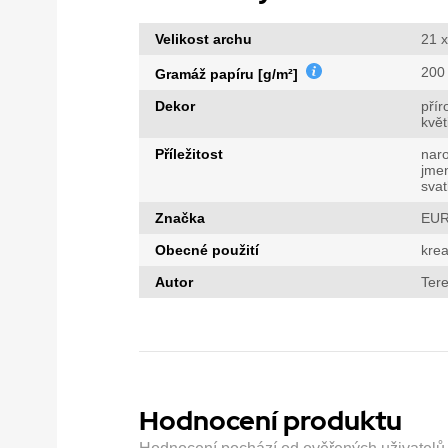
Velikost archu
21 
200
Gramáž papíru [g/m²]
Dekor
přír
květ
Příležitost
nar
jme
sva
Značka
EUR
Obecné použití
krea
Autor
Tere
Hodnocení produktu