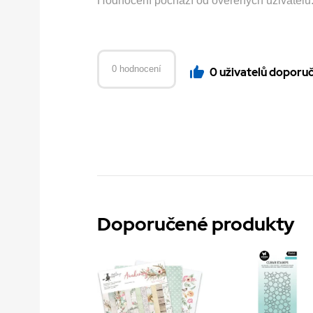
Hodnocení pochází od ověřených uživatelů. H
0 hodnocení
0 uživatelů doporu
Doporučené produkty