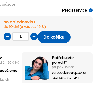
tarorůžové
Přečíst si více
na objednávku
do 10 dní (u Vás cca 19.8.)
Do košíku
Potřebujete
Kč
poradit?
d 2 420,0 Kč
po-pá 7-15 hod
, odešleme
europack@europack.cz
+420 469 623 490
odacích