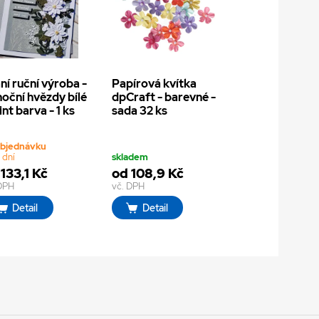
ní ruční výroba -
Papírová kvítka
oční hvězdy bílé
dpCraft - barevné -
int barva - 1 ks
sada 32 ks
objednávku
 dní
skladem
133,1 Kč
od 108,9 Kč
 DPH
vč. DPH
Detail
Detail