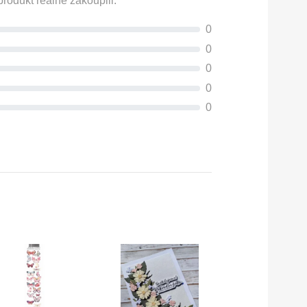
rodukt reálně zakoupili.
0
0
0
0
0