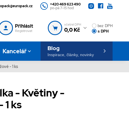
+420 469 623 490
ropack@europack.cz
po-pá 7-15 hod
včetně DPH
Přihlásit
bez DPH
0,0 Kč
Registrovat
s DPH
Blog
Kancelář
Inspirace, články, novinky
žové - 1 ks
ka - Květiny -
 1 ks