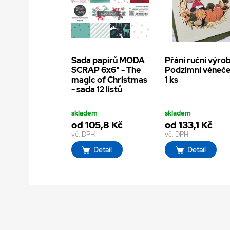
Sada papírů MODA
Přání ruční výrob
SCRAP 6x6" - The
Podzimní věneče
magic of Christmas
1 ks
- sada 12 listů
skladem
skladem
od 105,8 Kč
od 133,1 Kč
vč. DPH
vč. DPH
Detail
Detail