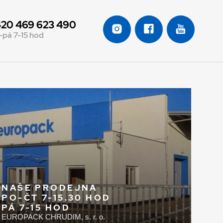
20 469 623 490
-pá 7-15 hod
NAŠE PRODEJNA
PO-ČT 7-15.30 HOD
PÁ 7-15 HOD
EUROPACK CHRUDIM, s. r. o.