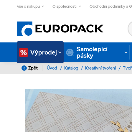
Vše o nákupu
O společnosti
Obchodní podmínky a 
Samolepicí
Výprodej
pásky
Zpět
Úvod
/
Katalog
/
Kreativní tvoření
/
Tvoř