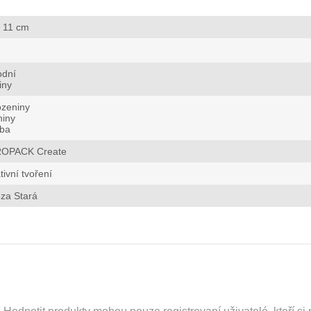
x 11 cm
odní
iny
ozeniny
niny
tba
OPACK Create
tivní tvoření
za Stará