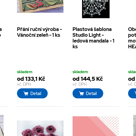
a
Přání ruční výroba -
Plastová šablona
Ob
o
Vánoční zeleň - 1 ks
Studio Light -
pot
-
ledová mandala - 1
mot
ks
HEA
skladem
skladem
skl
od 133,1 Kč
od 144,5 Kč
od
vč. DPH
vč. DPH
vč.
Detail
Detail