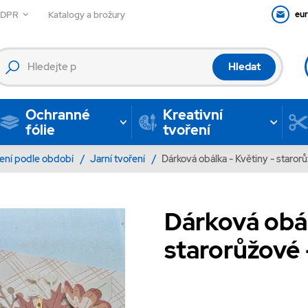
GDPR
Katalogy a brožury
eu
Hledat
Ochranné
Kreativní
fólie
tvoření
ení podle období
/
Jarní tvoření
/
Dárková obálka - Květiny - starorů
Dárková obál
starorůžové -