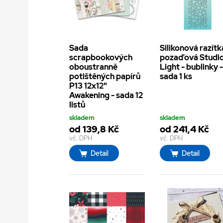
Sada
Silikonová razítk
scrapbookových
pozaďová Studi
oboustranně
Light - bublinky 
potištěných papírů
sada 1 ks
P13 12x12"
Awakening - sada 12
listů
skladem
skladem
od 139,8 Kč
od 241,4 Kč
vč. DPH
vč. DPH
Detail
Detail