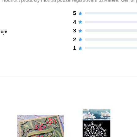
odnotit produkty mohou pouze registrovaní uživatelé, kteří si p
5
4
3
čuje
2
1