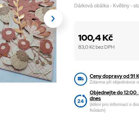
Dárková obálka - Květiny - s
100,4 Kč
83,0
Kč bez DPH
Ceny dopravy od 91 
Zdarma při objednávce o
Objednejte do 12:00
dnes
(klikni pro informaci o d
lhůtách)