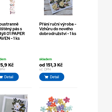
oustranně
Přání ruční výroba -
ištěný pás s
Vzhůru do nového
ýli 01 PAPER
dobrodružství - 1 ks
VEN - 1 ks
adem
skladem
 5,9 Kč
od 151,3 Kč
 DPH
vč. DPH
Detail
Detail