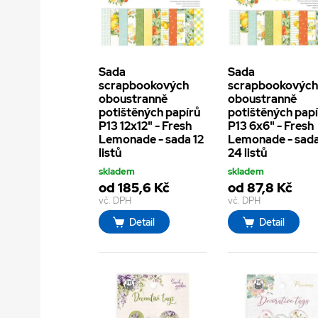
Sada
Sada
scrapbookových
scrapbookovýc
oboustranně
oboustranně
potištěných papírů
potištěných pap
P13 12x12" - Fresh
P13 6x6" - Fresh
Lemonade - sada 12
Lemonade - sad
listů
24 listů
skladem
skladem
od 185,6 Kč
od 87,8 Kč
vč. DPH
vč. DPH
Detail
Detail