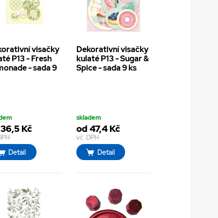
orativní visačky
Dekorativní visačky
até P13 - Fresh
kulaté P13 - Sugar &
onade - sada 9
Spice - sada 9 ks
adem
skladem
 36,5 Kč
od 47,4 Kč
 DPH
vč. DPH
Detail
Detail