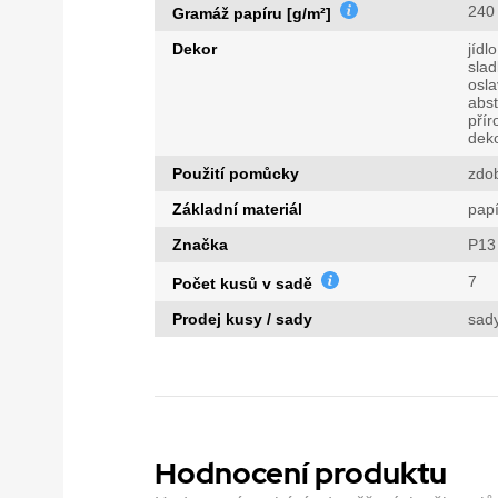
240
Gramáž papíru [g/m²]
Dekor
jídlo
slad
osla
abst
přír
dek
Použití pomůcky
zdo
Základní materiál
papí
Značka
P13
7
Počet kusů v sadě
Prodej kusy / sady
sad
Hodnocení produktu