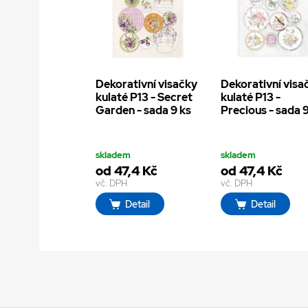
Dekorativní visačky
Dekorativní visa
kulaté P13 - Secret
kulaté P13 -
Garden - sada 9 ks
Precious - sada 
skladem
skladem
od 47,4 Kč
od 47,4 Kč
vč. DPH
vč. DPH
Detail
Detail