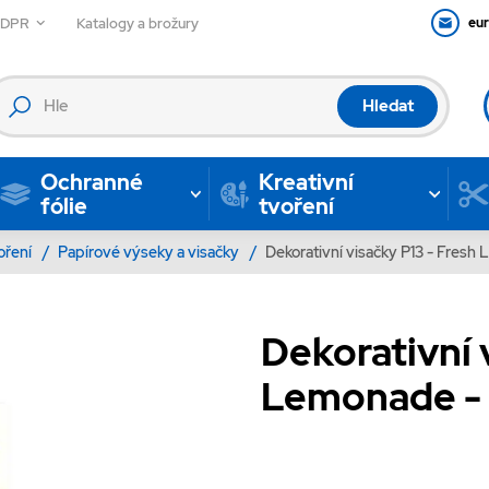
GDPR
Katalogy a brožury
eu
Hledat
Ochranné
Kreativní
fólie
tvoření
voření
/
Papírové výseky a visačky
/
Dekorativní visačky P13 - Fresh
Dekorativní 
Lemonade - 