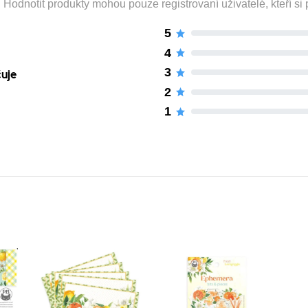
odnotit produkty mohou pouze registrovaní uživatelé, kteří si p
5
4
3
čuje
2
1