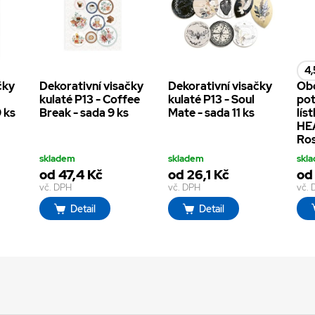
4,
čky
Dekorativní visačky
Dekorativní visačky
Ob
kulaté P13 - Coffee
kulaté P13 - Soul
pot
9 ks
Break - sada 9 ks
Mate - sada 11 ks
lís
HEA
Ros
skladem
skladem
skl
od 47,4 Kč
od 26,1 Kč
od 
vč. DPH
vč. DPH
vč.
Detail
Detail