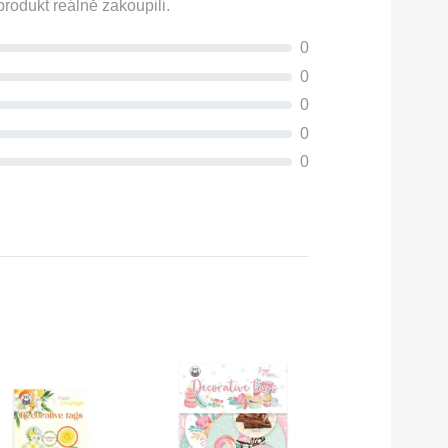
rodukt reálně zakoupili.
0
0
0
0
0