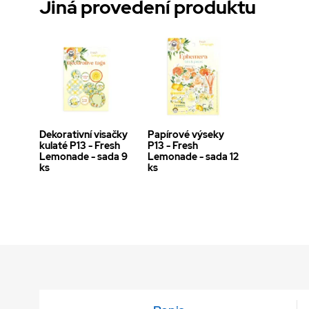
Jiná provedení produktu
Dekorativní visačky
Papírové výseky
kulaté P13 - Fresh
P13 - Fresh
Lemonade - sada 9
Lemonade - sada 12
ks
ks