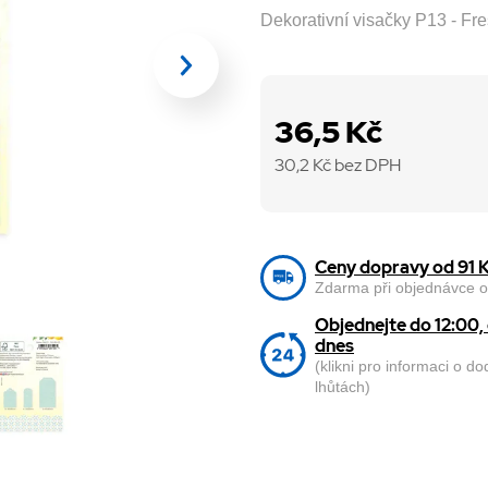
Dekorativní visačky P13 - Fr
36,5 Kč
30,2
Kč bez DPH
Ceny dopravy od 91 
Zdarma při objednávce o
Objednejte do 12:00
dnes
(klikni pro informaci o d
lhůtách)