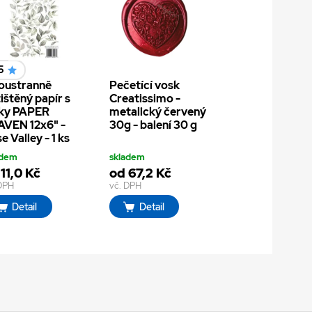
5
oustranně
Pečetící vosk
ištěný papír s
Creatissimo -
tky PAPER
metalický červený
VEN 12x6" -
30g - balení 30 g
e Valley - 1 ks
adem
skladem
11,0 Kč
od 67,2 Kč
 DPH
vč. DPH
Detail
Detail