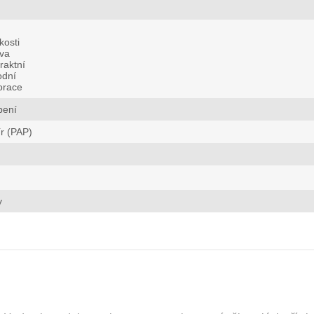
kosti
va
raktní
odní
orace
bení
r (PAP)
y