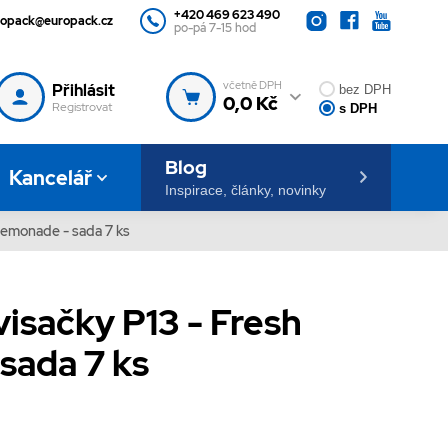
+420 469 623 490
ropack@europack.cz
po-pá 7-15 hod
včetně DPH
Přihlásit
bez DPH
0,0 Kč
Registrovat
s DPH
Blog
Kancelář
Inspirace, články, novinky
 Lemonade - sada 7 ks
visačky P13 - Fresh
sada 7 ks