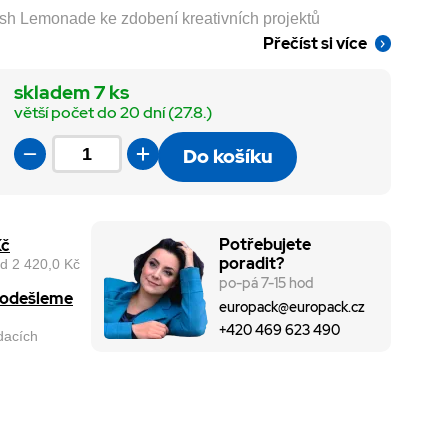
esh Lemonade ke zdobení kreativních projektů
Přečíst si více
skladem 7 ks
větší počet do 20 dní (27.8.)
Do košíku
Potřebujete
Kč
poradit?
d 2 420,0 Kč
po-pá 7-15 hod
, odešleme
europack@europack.cz
+420 469 623 490
odacích