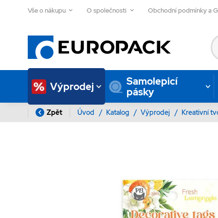
Vše o nákupu
O společnosti
Obchodní podmínky a 
Samolepicí
Výprodej
pásky
Zpět
Úvod
/
Katalog
/
Výprodej
/
Kreativní t