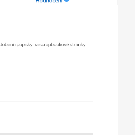
Hodnocení
dobení i popisky na scrapbookové stránky.