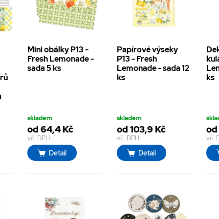
Mini obálky P13 -
Papírové výseky
Dek
h
Fresh Lemonade -
P13 - Fresh
kul
sada 5 ks
Lemonade - sada 12
Lem
írů
ks
ks
a
skladem
skladem
skl
od 64,4 Kč
od 103,9 Kč
od
vč. DPH
vč. DPH
vč.
Detail
Detail