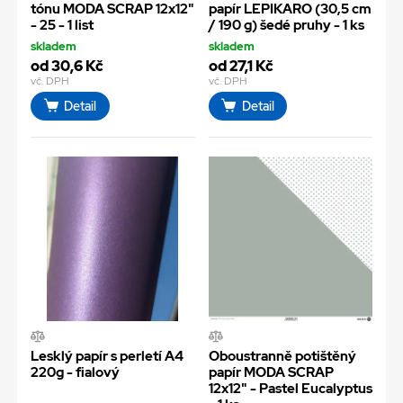
tónu MODA SCRAP 12x12"
papír LEPIKARO (30,5 cm
- 25 - 1 list
/ 190 g) šedé pruhy - 1 ks
skladem
skladem
od 30,6 Kč
od 27,1 Kč
vč. DPH
vč. DPH
Detail
Detail
Lesklý papír s perletí A4
Oboustranně potištěný
220g - fialový
papír MODA SCRAP
12x12" - Pastel Eucalyptus