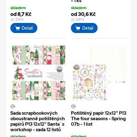
- 1 ks
skladem
skladem
od 8,7 Kč
od 30,6 Kč
vč. DPH
vč. DPH
Detail
Detail
Sada scrapbookových
Potištěný papír 12x12" P13
oboustranně potištěných
The four seasons - Spring
papírů P13 12x12" Santa´s
07b - 1 list
workshop - sada 12 listů
skladem
skladem