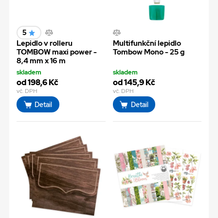
5
Lepidlo v rolleru
Multifunkční lepidlo
TOMBOW maxi power -
Tombow Mono - 25 g
8,4 mm x 16 m
skladem
skladem
od 198,6 Kč
od 145,9 Kč
vč. DPH
vč. DPH
Detail
Detail