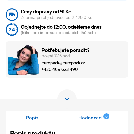
Ceny dopravy od 91 Kč
Zdarma při objednávce od 2 420,0 Kč
Objednejte do 12:00, odešleme dnes
(klikni pro informaci o dodacích lhůtách)
Potřebujete poradit?
po-pá 7-15 hod
europack@europack.cz
+420 469 623 490
0
Popis
Hodnocení
Popis produktu