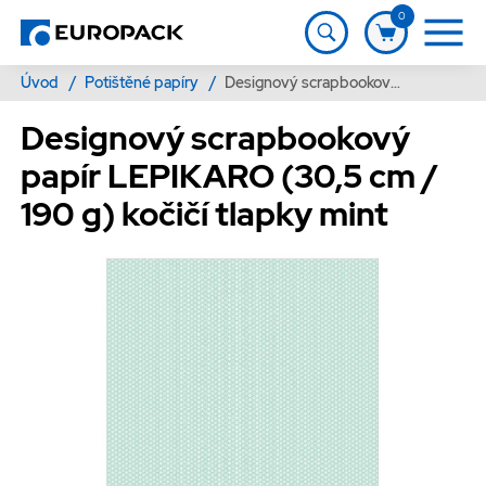
0
Úvod
/
Potištěné papíry
/
Designový scrapbookový papír LEPIKARO (30,5 cm / 190 g) kočičí tlapky mint
Designový scrapbookový
papír LEPIKARO (30,5 cm /
190 g) kočičí tlapky mint