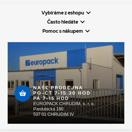
Vybíráme z eshopu
Často hledáte
Pomoc s nákupem
NAŠE PRODEJNA
PO-ČT 7-15.30 HOD
PÁ 7-15 HOD
EUROPACK CHRUDIM, s. r. o.
Pardubická 180
537 01 CHRUDIM IV