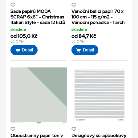
Sada papírů MODA
Vánoční balicí papír 70 x
SCRAP 6x6" - Christmas
100 cm - 115 g/m2 -
Italian Style - sada 12 listů
Vánoční pohádka - 1 arch
skladem
skladem
od 105,0 Kč
od 84,7 Kč
vč. DPH
vč. DPH
Detail
Detail
Oboustranný papír tón v
Designový scrapbookový