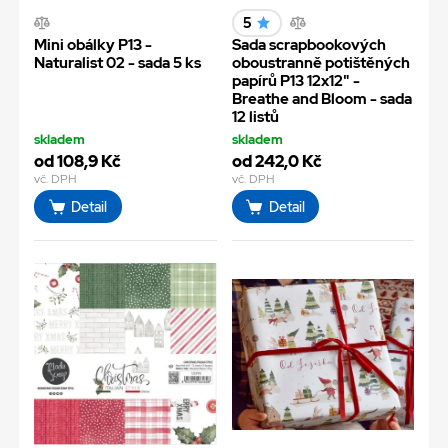
5
Mini obálky P13 -
Sada scrapbookových
Naturalist 02 - sada 5 ks
oboustranně potištěných
papírů P13 12x12" -
Breathe and Bloom - sada
12 listů
skladem
skladem
od 108,9 Kč
od 242,0 Kč
vč. DPH
vč. DPH
Detail
Detail