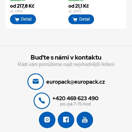
od 217,8 Kč
od 21,1 Kč
vč. DPH
vč. DPH
Detail
Detail
Buďte s námi v kontaktu
Rádi vám pomůžeme najít nejvhodnější řešení
europack@europack.cz
+420 469 623 490
po-pá 7-15 hod