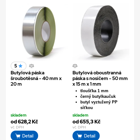
5
Butylová páska
Butylová oboustranná
šroubotěsná - 40 mm x
páska s nosičem - 50 mm
20 m
x 15 m x 1 mm
tloušťka 1 mm
černý butylkaučuk
butyl vyztužený PP
síťkou
skladem
skladem
od 628,2 Kč
od 655,3 Kč
vč. DPH
vč. DPH
Detail
Detail