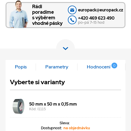
Rádi
europack@europack.cz
poradíme
s výběrem
+420 469 623 490
po-pá 7-15 hod
vhodné pásky
0
Popis
Parametry
Hodnocení
Vyberte si varianty
50 mm x 50 m x 0,15 mm
Kód: I1115
Sleva:
Dostupnost:
na objednávku