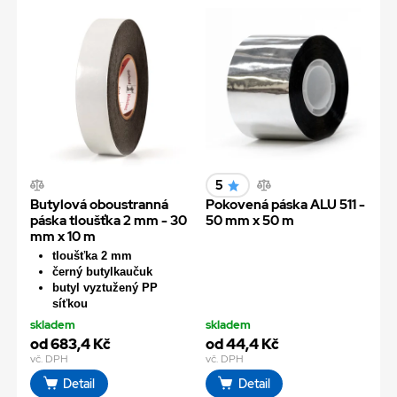
5
Butylová oboustranná
Pokovená páska ALU 511 -
páska tloušťka 2 mm - 30
50 mm x 50 m
mm x 10 m
tloušťka 2 mm
černý butylkaučuk
butyl vyztužený PP
síťkou
skladem
skladem
od 683,4 Kč
od 44,4 Kč
vč. DPH
vč. DPH
Detail
Detail