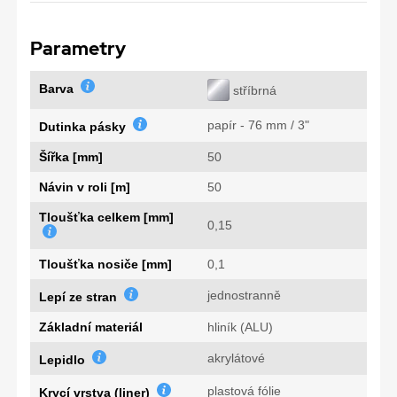
Parametry
Barva
stříbrná
papír - 76 mm / 3"
Dutinka pásky
Šířka [mm]
50
Návin v roli [m]
50
Tloušťka celkem [mm]
0,15
Tloušťka nosiče [mm]
0,1
jednostranně
Lepí ze stran
Základní materiál
hliník (ALU)
akrylátové
Lepidlo
plastová fólie
Krycí vrstva (liner)