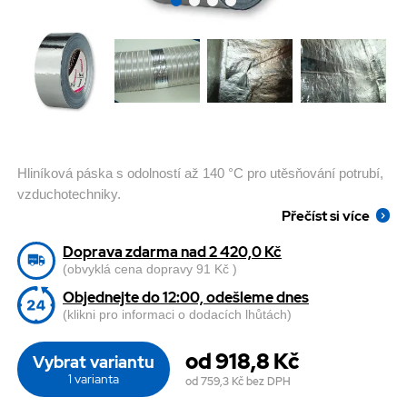
Hliníková páska s odolností až 140 °C pro utěsňování potrubí,
vzduchotechniky.
Přečíst si více
Doprava zdarma nad 2 420,0 Kč
(obvyklá cena dopravy 91 Kč )
Objednejte do 12:00, odešleme dnes
(klikni pro informaci o dodacích lhůtách)
od 918,8 Kč
Vybrat variantu
1 varianta
od 759,3 Kč
bez DPH