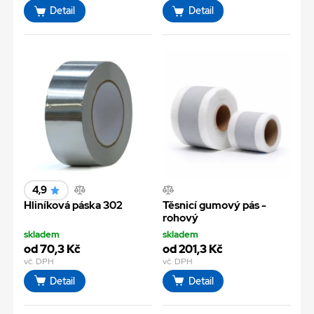
Detail
Detail
4,9
Hliníková páska 302
Těsnicí gumový pás -
rohový
skladem
skladem
od 70,3 Kč
od 201,3 Kč
vč. DPH
vč. DPH
Detail
Detail