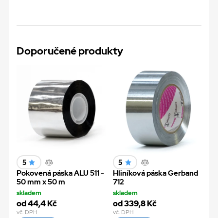
Doporučené produkty
5
5
Pokovená páska ALU 511 -
Hliníková páska Gerband
50 mm x 50 m
712
skladem
skladem
od 44,4 Kč
od 339,8 Kč
vč. DPH
vč. DPH