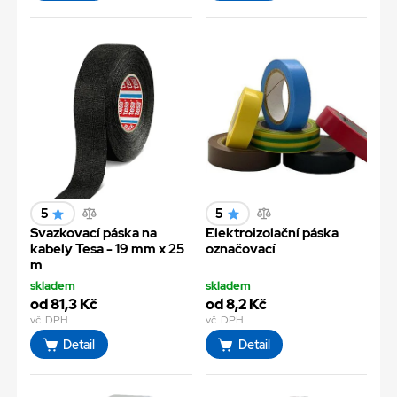
5
5
Svazkovací páska na
Elektroizolační páska
kabely Tesa - 19 mm x 25
označovací
m
skladem
skladem
od 81,3 Kč
od 8,2 Kč
vč. DPH
vč. DPH
Detail
Detail