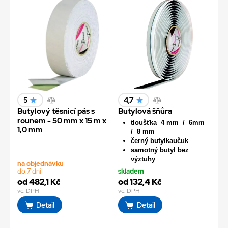
5
4,7
Butylový těsnicí pás s
Butylová šňůra
rounem - 50 mm x 15 m x
tloušťka 4 mm / 6mm
1,0 mm
/ 8 mm
černý butylkaučuk
samotný butyl bez
výztuhy
na objednávku
do 7 dní
skladem
od 482,1 Kč
od 132,4 Kč
vč. DPH
vč. DPH
Detail
Detail