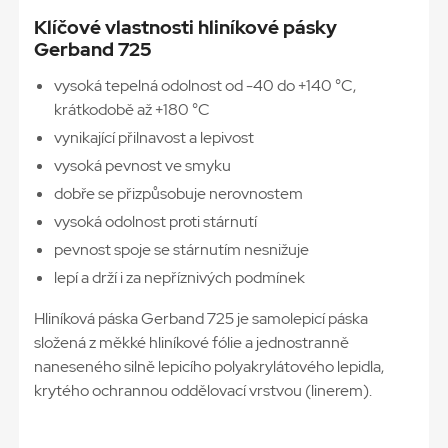
Klíčové vlastnosti hliníkové pásky
Gerband 725
vysoká tepelná odolnost od -40 do +140 °C,
krátkodobě až +180 °C
vynikající přilnavost a lepivost
vysoká pevnost ve smyku
dobře se přizpůsobuje nerovnostem
vysoká odolnost proti stárnutí
pevnost spoje se stárnutím nesnižuje
lepí a drží i za nepříznivých podmínek
Hliníková páska Gerband 725 je samolepicí páska
složená z měkké hliníkové fólie a jednostranně
naneseného silně lepicího polyakrylátového lepidla,
krytého ochrannou oddělovací vrstvou (linerem).