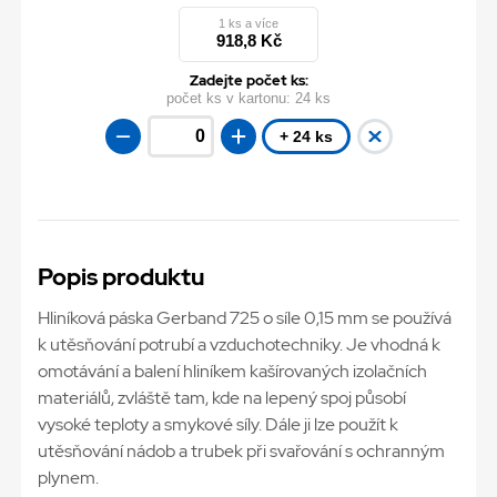
1 ks a více
918,8 Kč
Zadejte počet ks:
počet ks v kartonu:
24 ks
+ 24 ks
Popis produktu
Hliníková páska Gerband 725 o síle 0,15 mm se používá
k utěsňování potrubí a vzduchotechniky. Je vhodná k
omotávání a balení hliníkem kašírovaných izolačních
materiálů, zvláště tam, kde na lepený spoj působí
vysoké teploty a smykové síly. Dále ji lze použít k
utěsňování nádob a trubek při svařování s ochranným
plynem.