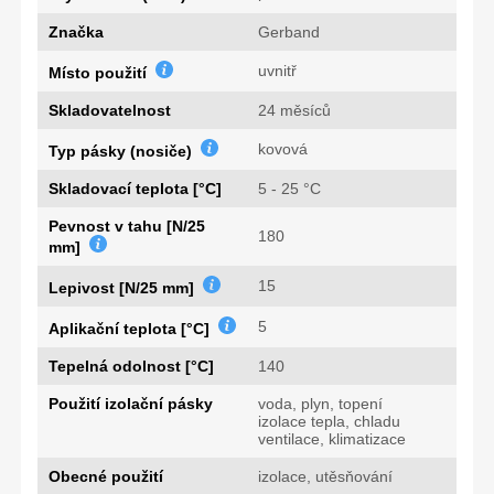
Značka
Gerband
uvnitř
Místo použití
Skladovatelnost
24 měsíců
kovová
Typ pásky (nosiče)
Skladovací teplota [°C]
5 - 25 °C
Pevnost v tahu [N/25
180
mm]
15
Lepivost [N/25 mm]
5
Aplikační teplota [°C]
Tepelná odolnost [°C]
140
Použití izolační pásky
voda, plyn, topení
izolace tepla, chladu
ventilace, klimatizace
Obecné použití
izolace, utěsňování