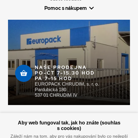
Pomoc s nákupem
NAŠE PRODEJNA
PO-ČT 7-15.30 HOD
PÁ 7-15 HOD
EUROPACK CHRUDIM, s. r. o.
Pardubická 180
537 01 CHRUDIM IV
Zaplatit u nás můžete hotově i online
Aby web fungoval tak, jak ho znáte (souhlas
s cookies)
Záleží nám na tom, aby pro vás nakupování bylo co nejlepší