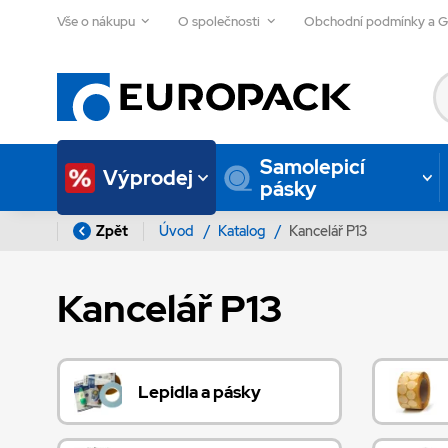
Vše o nákupu
O společnosti
Obchodní podmínky a 
Samolepicí
Výprodej
pásky
Zpět
Úvod
/
Katalog
/
Kancelář P13
Kancelář P13
Lepidla a pásky