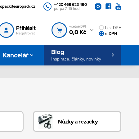
+420 469 623 490
ropack@europack.cz
po-pá 7-15 hod
včetně DPH
Přihlásit
bez DPH
0,0 Kč
Registrovat
s DPH
Blog
Kancelář
Inspirace, články, novinky
Nůžky a řezačky