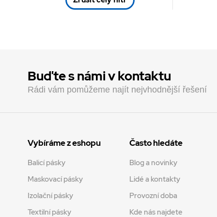
KARIN
(+3)
Kuretake
(+3)
LGA
(+3)
Ulith
(+3)
DERWENT
(+2)
Buďte s námi v kontaktu
Faber-Castell
(+2)
3M
(+1)
Rádi vám pomůžeme najít nejvhodnější řešení
Boma
(+1)
Galeria Papieru
(+1)
Heskins
(+1)
Kores
(+1)
Vybíráme z eshopu
Často hledáte
ModaScrap
(+1)
Balicí pásky
Blog a novinky
NAR
(+1)
Maskovací pásky
Lidé a kontakty
Izolační pásky
Provozní doba
Textilní pásky
Kde nás najdete