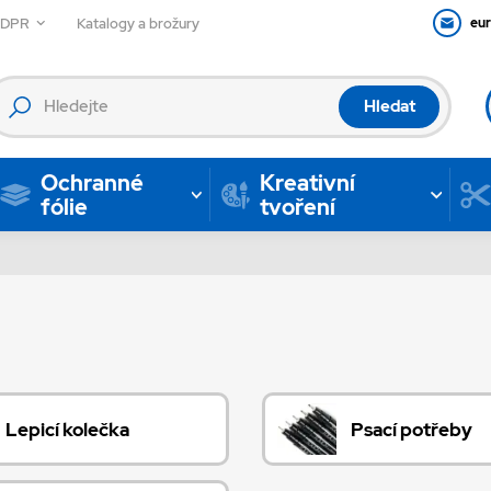
GDPR
Katalogy a brožury
eu
Hledat
Ochranné
Kreativní
fólie
tvoření
Lepicí kolečka
Psací potřeby