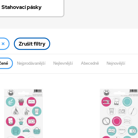
Stahovací pásky
Zrušit filtry
čené
Nejprodávanější
Nejlevnější
Abecedně
Nejnovější