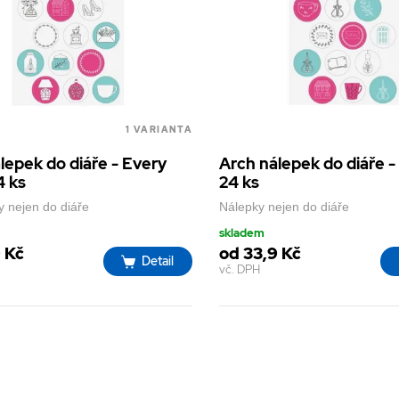
1 VARIANTA
lepek do diáře - Every
Arch nálepek do diáře -
4 ks
24 ks
 nejen do diáře
Nálepky nejen do diáře
skladem
 Kč
od 33,9 Kč
Detail
vč. DPH