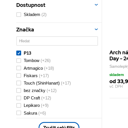
Dostupnost
Skladem
(2)
Značka
Arch ná
P13
Day - 2
Tombow
(+26)
Samolepky
Artmagico
(+18)
skladem
Fiskars
(+17)
od 33,9
Touch (ShinHanart)
(+17)
vč. DPH
bez značky
(+12)
DP Craft
(+12)
Lepikaro
(+9)
Sakura
(+6)
Mankai
(+5)
Zrušit celý filtr
Friulsider
(+3)