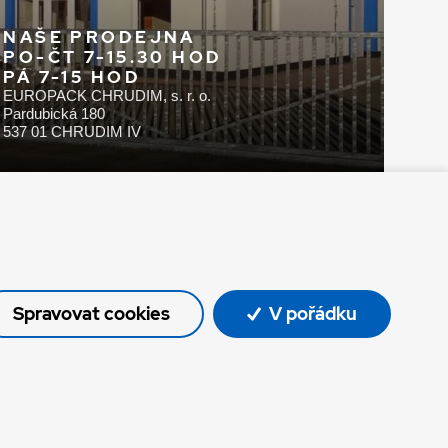
NAŠE PRODEJNA
PO-ČT 7-15.30 HOD
PÁ 7-15 HOD
EUROPACK CHRUDIM, s. r. o.
Pardubická 180
537 01 CHRUDIM IV
Spravovat cookies
V pořádku
© Oficiální stránky společnosti Europack
Made by