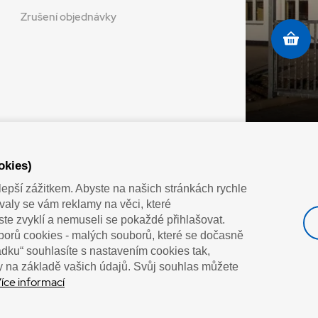
Zrušení objednávky
Doprava vaším oblíbeným dopravcem
okies)
lepší zážitkem. Abyste na našich stránkách rychle
zovaly se vám reklamy na věci, které
jste zvyklí a nemuseli se pokaždé přihlašovat.
orů cookies - malých souborů, které se dočasně
řádku“ souhlasíte s nastavením cookies tak,
 na základě vašich údajů. Svůj souhlas můžete
”Lepíme s jistotou”
íce informací