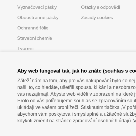
Vyznačovací pásky
Otázky a odpovědi
Oboustranné pásky
Zásady cookies
Ochranné fólie
Stavební chemie
Tvoření
Zaplatit u nás můžete hotově i online
Aby web fungoval tak, jak ho znáte (souhlas s co
Záleží nám na tom, aby pro vás nakupování bylo co nej
našli to, co hledáte, ušetřili spoustu klikání a nezobra
vás nezajímají. Abyste web viděli v zobrazení na které 
Proto od vás potřebujeme souhlas se zpracováním soub
ukládají ve vašem prohlížeči. Stisknutím tlačítka „V po
abychom vám poskytovali smysluplné a užitečné služby
V
kdykoli změnit na stránce zpracování osobních údajů.