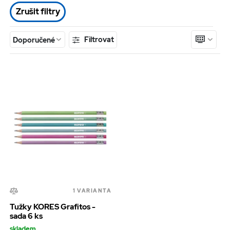
vč. DPH
Zrušit filtry
Filtrovat
Doporučené
Luxusní zápisník A6 Wrendale
Designs - vlčí máky a zajíc - 1 ks
od 144,5 Kč
skladem
vč. DPH
1 VARIANTA
Tužky KORES Grafitos -
sada 6 ks
skladem