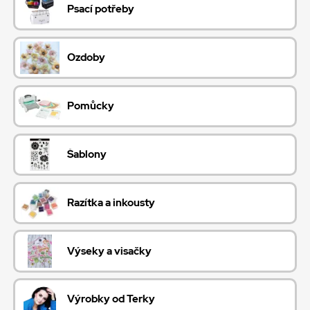
Psací potřeby
Ozdoby
Pomůcky
Šablony
Razítka a inkousty
Výseky a visačky
Výrobky od Terky