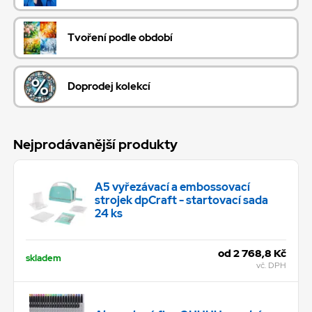
Tvoření podle období
Doprodej kolekcí
Nejprodávanější produkty
A5 vyřezávací a embossovací
strojek dpCraft - startovací sada
24 ks
od 2 768,8 Kč
skladem
vč. DPH