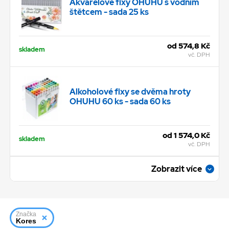
Akvarelové fixy OHUHU s vodním
štětcem - sada 25 ks
od 574,8 Kč
skladem
vč. DPH
Alkoholové fixy se dvěma hroty
OHUHU 60 ks - sada 60 ks
od 1 574,0 Kč
skladem
vč. DPH
Zobrazit více
Rychleschnoucí inkousty Aladine -
jarní barvy - sada 5 ks
Značka
Kores
od 224,9 Kč
skladem