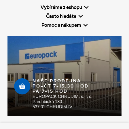
Vybíráme z eshopu
Často hledáte
Pomoc s nákupem
NAŠE PRODEJNA
PO-ČT 7-15.30 HOD
PÁ 7-15 HOD
EUROPACK CHRUDIM, s. r. o.
Pardubická 180
537 01 CHRUDIM IV
Zaplatit u nás můžete hotově i online