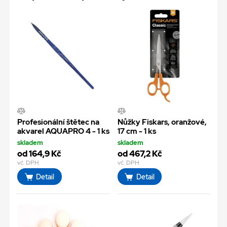
Profesionální štětec na
Nůžky Fiskars, oranžové,
akvarel AQUAPRO 4 - 1 ks
17 cm - 1 ks
skladem
skladem
od 164,9 Kč
od 467,2 Kč
vč. DPH
vč. DPH
Detail
Detail