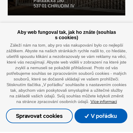
Pardubická 180
537 01 CHRUDIM IV
Zaplatit u nás můžete hotově i online
Aby web fungoval tak, jak ho znáte (souhlas
s cookies)
Záleží nám na tom, aby pro vás nakupování bylo co nejlepší
zážitkem. Abyste na našich stránkách rychle našli to, co hledáte,
Doprava vaším oblíbeným dopravcem
ušetřili spoustu klikání a nezobrazovaly se vám reklamy na věci,
které vás nezajímají. Abyste web viděli v zobrazení na které jste
zvyklí a nemuseli se pokaždé přihlašovat. Proto od vás
potřebujeme souhlas se zpracováním souborů cookies - malých
souborů, které se dočasně ukládají ve vašem prohlížeči.
Stisknutím tlačítka „V pořádku“ souhlasíte s nastavením cookies
tak, abychom vám poskytovali smysluplné a užitečné služby
na základě vašich údajů. Svůj souhlas můžete kdykoli změnit
Více informací
na stránce zpracování osobních údajů.
”Lepíme s jistotou”
Spravovat cookies
V pořádku
© Oficiální stránky společnosti Europack
Made by