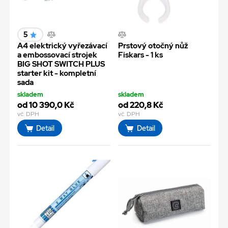
5
A4 elektrický vyřezávací
Prstový otočný nůž
a embossovací strojek
Fiskars - 1 ks
BIG SHOT SWITCH PLUS
starter kit - kompletní
sada
skladem
skladem
od 10 390,0 Kč
od 220,8 Kč
vč. DPH
vč. DPH
Detail
Detail