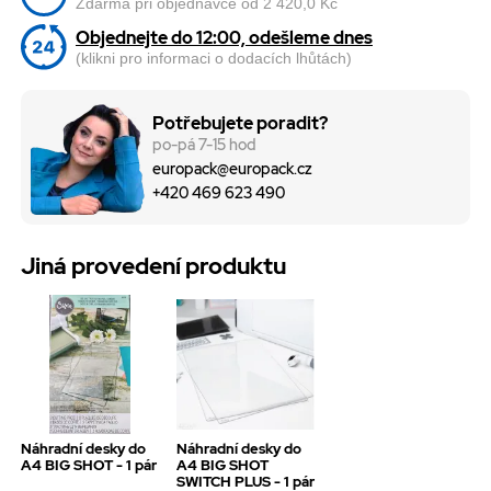
Zdarma při objednávce od 2 420,0 Kč
Objednejte do 12:00, odešleme dnes
(klikni pro informaci o dodacích lhůtách)
Potřebujete poradit?
po-pá 7-15 hod
europack@europack.cz
+420 469 623 490
Jiná provedení produktu
Náhradní desky do
Náhradní desky do
A4 BIG SHOT - 1 pár
A4 BIG SHOT
SWITCH PLUS - 1 pár