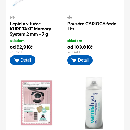
Lepidlo v tužce
Pouzdro CARIOCA šedé -
KURETAKE Memory
1 ks
System 2 mm - 7 g
skladem
skladem
od 92,9 Kč
od 103,8 Kč
vč. DPH
vč. DPH
Detail
Detail