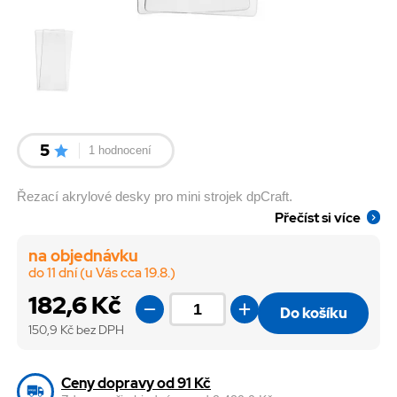
5
1 hodnocení
Řezací akrylové desky pro mini strojek dpCraft.
Přečíst si více
na objednávku
do 11 dní (u Vás cca 19.8.)
182,6 Kč
Do košíku
150,9
Kč bez DPH
Ceny dopravy od 91 Kč