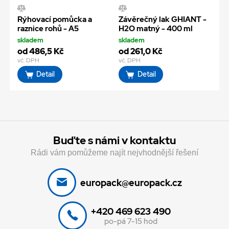
Rýhovací pomůcka a
Závěrečný lak GHIANT -
raznice rohů - A5
H2O matný - 400 ml
skladem
skladem
od 486,5 Kč
od 261,0 Kč
vč. DPH
vč. DPH
Detail
Detail
Buďte s námi v kontaktu
Rádi vám pomůžeme najít nejvhodnější řešení
europack@europack.cz
+420 469 623 490
po-pá 7-15 hod