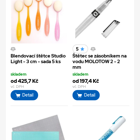
5
Blendovací štětce Studio
Štětec se zásobníkem na
Light - 3 cm - sada 5 ks
vodu MOLOTOW 2 - 2
mm
skladem
skladem
od 425,7 Kč
od 197,4 Kč
vč. DPH
vč. DPH
Detail
Detail