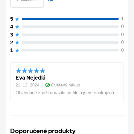
5
1
4
0
3
0
2
0
1
0
Eva Nejedlá
21. 12. 2024
Ověřený nákup
Objednané zboží dorazilo rychle a jsem spokojená.
Doporučené produkty