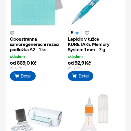
5
Oboustranná
Lepidlo v tužce
samoregenerační řezací
KURETAKE Memory
podložka A2 - 1 ks
System 1 mm - 7 g
skladem
skladem
od 669,0 Kč
od 92,9 Kč
vč. DPH
vč. DPH
Detail
Detail