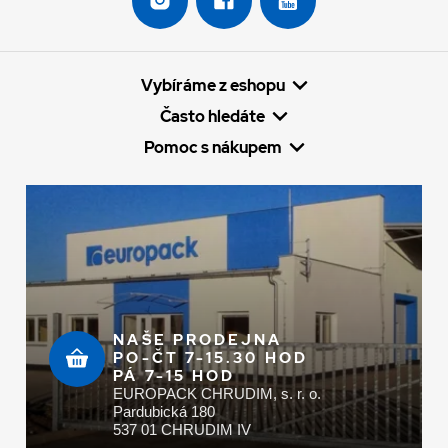
Vybíráme z eshopu
Často hledáte
Pomoc s nákupem
NAŠE PRODEJNA
PO-ČT 7-15.30 HOD
PÁ 7-15 HOD
EUROPACK CHRUDIM, s. r. o.
Pardubická 180
537 01 CHRUDIM IV