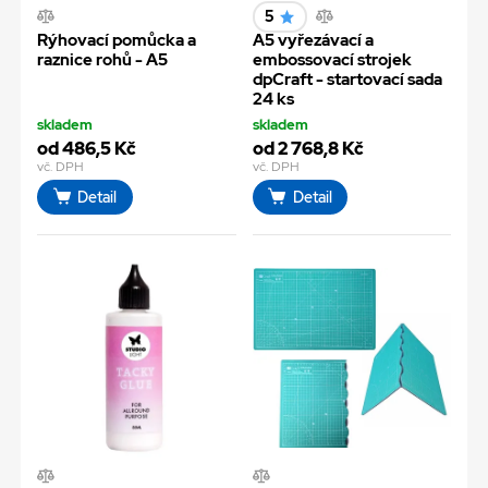
5
Rýhovací pomůcka a
A5 vyřezávací a
raznice rohů - A5
embossovací strojek
dpCraft - startovací sada
24 ks
skladem
skladem
od 486,5 Kč
od 2 768,8 Kč
vč. DPH
vč. DPH
Detail
Detail