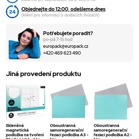
Objednejte do 12:00, odešleme dnes
(klikni pro informaci o dodacích lhůtách)
Potřebujete poradit?
po-pá 7-15 hod
europack@europack.cz
+420 469 623 490
Jiná provedení produktu
Skleněná
Oboustranná
Oboustranná
magnetická
samoregenerační
samoregenerační
podložka na tvoření
řezací podložka A3 -
řezací podložka A2 -