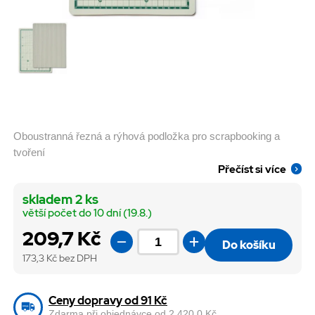
Oboustranná řezná a rýhová podložka pro scrapbooking a
tvoření
Přečíst si více
skladem 2 ks
větší počet do 10 dní (19.8.)
209,7 Kč
Do košíku
173,3
Kč bez DPH
Ceny dopravy od 91 Kč
Zdarma při objednávce od 2 420,0 Kč