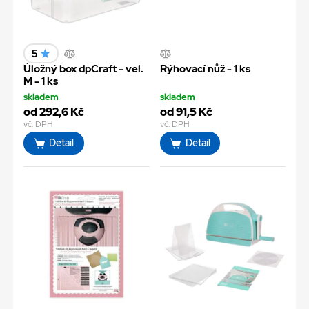
5
Úložný box dpCraft - vel.
Rýhovací nůž - 1 ks
M - 1 ks
skladem
skladem
od 292,6 Kč
od 91,5 Kč
vč. DPH
vč. DPH
Detail
Detail