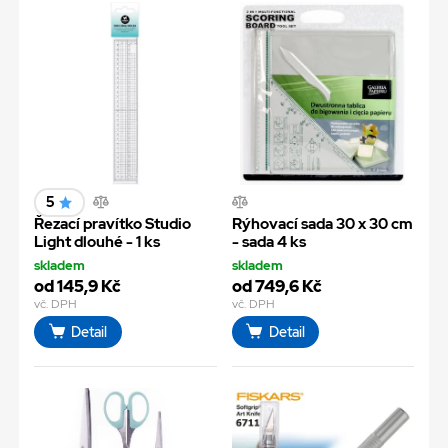
5
Řezací pravítko Studio
Rýhovací sada 30 x 30 cm
Light dlouhé - 1 ks
- sada 4 ks
skladem
skladem
od 145,9 Kč
od 749,6 Kč
vč. DPH
vč. DPH
Detail
Detail