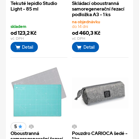
Tekuté lepidlo Studio
Skládací oboustranná
Light - 85 ml
samoregenerační řezací
podložka A3 - 1 ks
na objednávku
skladem
do 14 dní
od 123,2 Kč
od 460,3 Kč
vč. DPH
vč. DPH
Detail
Detail
5
Oboustranná
Pouzdro CARIOCA šedé -
samoregenerační řezací
1 ks