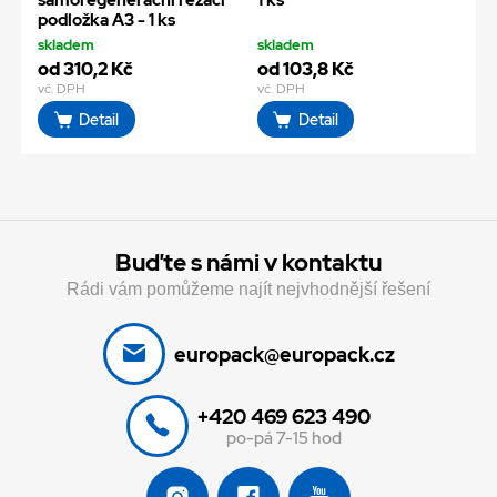
podložka A3 - 1 ks
skladem
skladem
od 310,2 Kč
od 103,8 Kč
vč. DPH
vč. DPH
Detail
Detail
Buďte s námi v kontaktu
Rádi vám pomůžeme najít nejvhodnější řešení
europack@europack.cz
+420 469 623 490
po-pá 7-15 hod