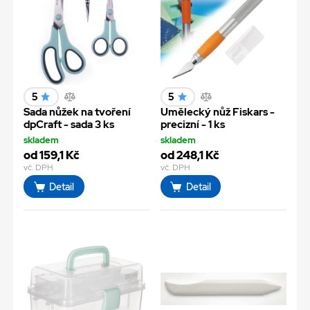
5
5
Sada nůžek na tvoření
Umělecký nůž Fiskars -
dpCraft - sada 3 ks
precizní - 1 ks
skladem
skladem
od 159,1 Kč
od 248,1 Kč
vč. DPH
vč. DPH
Detail
Detail