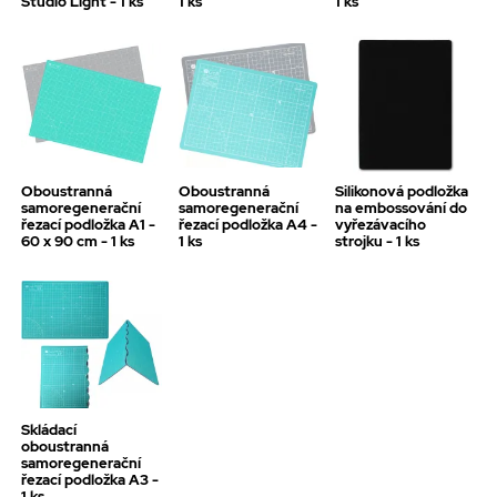
Studio Light - 1 ks
1 ks
1 ks
Oboustranná
Oboustranná
Silikonová podložka
samoregenerační
samoregenerační
na embossování do
řezací podložka A1 -
řezací podložka A4 -
vyřezávacího
60 x 90 cm - 1 ks
1 ks
strojku - 1 ks
Skládací
oboustranná
samoregenerační
řezací podložka A3 -
1 ks