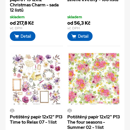
Christmas Charm - sada
12 listů
skladem
skladem
od 217,8 Kč
od 56,3 Kč
vč. DPH
vč. DPH
Detail
Detail
Potištěný papír 12x12" P13
Potištěný papír 12x12" P13
Time to Relax 07 - 1 list
The four seasons -
Summer 02 - 1 list