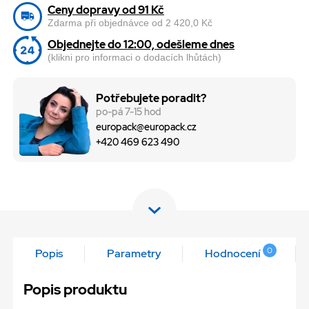
Ceny dopravy od 91 Kč
Zdarma při objednávce od 2 420,0 Kč
Objednejte do 12:00, odešleme dnes
(klikni pro informaci o dodacích lhůtách)
Potřebujete poradit?
po-pá 7-15 hod
europack@europack.cz
+420 469 623 490
0
Popis
Parametry
Hodnocení
Popis produktu