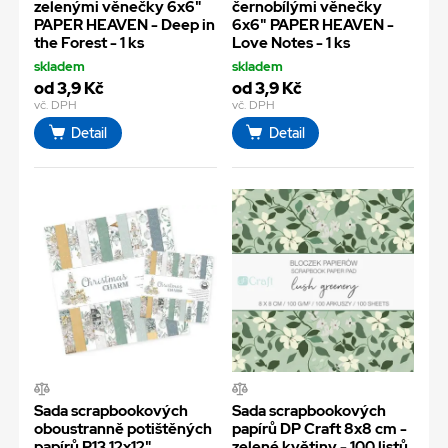
zelenými věnečky 6x6"
černobílými věnečky
PAPER HEAVEN - Deep in
6x6" PAPER HEAVEN -
the Forest - 1 ks
Love Notes - 1 ks
skladem
skladem
od 3,9 Kč
od 3,9 Kč
vč. DPH
vč. DPH
Detail
Detail
Sada scrapbookových
Sada scrapbookových
oboustranně potištěných
papírů DP Craft 8x8 cm -
papírů P13 12x12"
zelené květiny - 100 listů