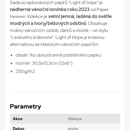
Sada scrapbookových papírů "Light of hope" je
nádherná vánoční novinka roku 2023
od Paper
Heaven. Kolekce je
velmi jemná, laděná do světle
modrých a ivory/béžových odstínů
. Obsahuje
motivy vánočních ozdob, dárků a vloček - ve stylu
"Ledového království". Light of Hope je krásnou
alternativou ke klasickým vánočním papírům.
obsah: 1ks oboustranně potištěného papíru
rozměr: 30,5x15,3cm (12x6")
250g/m2
Parametry
Akce
Vánoce
Dekor
pruhy