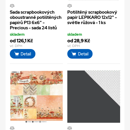
Sada scrapbookových
Potištěný scrapbookový
oboustranně potištěných
papír LEPIKARO 12x12" -
papírů P13 6x6" -
světle růžová - 1 ks
Precious - sada 24 listů
skladem
skladem
od 126,1 Kč
od 28,9 Kč
vč. DPH
vč. DPH
Detail
Detail