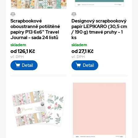
Scrapbookové
Designový scrapbookový
oboustranně potištěné
papír LEPIKARO (30,5 cm
papíry P13 6x6" Travel
/ 190 g) tmavé pruhy - 1
Journal - sada 24 listů
ks
skladem
skladem
od 126,1 Kč
od 27,1 Kč
vč. DPH
vč. DPH
Detail
Detail