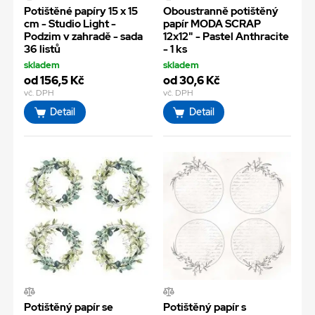
Potištěné papíry 15 x 15
Oboustranně potištěný
cm - Studio Light -
papír MODA SCRAP
Podzim v zahradě - sada
12x12" - Pastel Anthracite
36 listů
- 1 ks
skladem
skladem
od 156,5 Kč
od 30,6 Kč
vč. DPH
vč. DPH
Detail
Detail
Potištěný papír se
Potištěný papír s