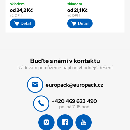
skladem
skladem
od 24,2 Kč
od 21,1 Kč
vč. DPH
vč. DPH
Detail
Detail
Buďte s námi v kontaktu
Rádi vám pomůžeme najít nejvhodnější řešení
europack@europack.cz
+420 469 623 490
po-pá 7-15 hod