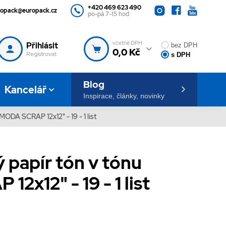
+420 469 623 490
ropack@europack.cz
po-pá 7-15 hod
včetně DPH
Přihlásit
bez DPH
0,0 Kč
Registrovat
s DPH
Blog
Kancelář
Inspirace, články, novinky
ODA SCRAP 12x12" - 19 - 1 list
 papír tón v tónu
2x12" - 19 - 1 list