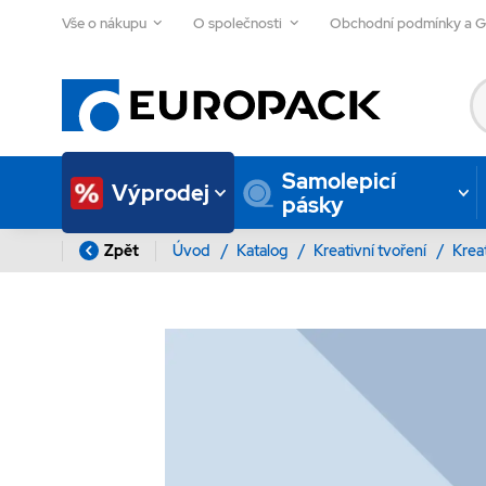
Vše o nákupu
O společnosti
Obchodní podmínky a 
Samolepicí
Výprodej
pásky
Zpět
Úvod
/
Katalog
/
Kreativní tvoření
/
Krea