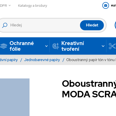
GDPR
Katalogy a brožury
eu
Hledat
Ochranné
Kreativní
fólie
tvoření
tivní papíry
/
Jednobarevné papíry
/
Oboustranný papír tón v tónu M
Oboustranný
MODA SCRAP 1