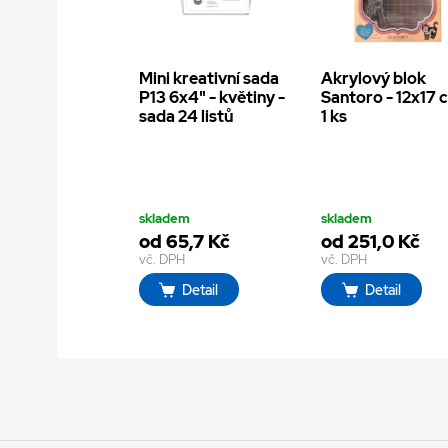
Mini kreativní sada
Akrylový blok
P13 6x4" - květiny -
Santoro - 12x17 
sada 24 listů
1 ks
skladem
skladem
od 65,7 Kč
od 251,0 Kč
vč. DPH
vč. DPH
Detail
Detail