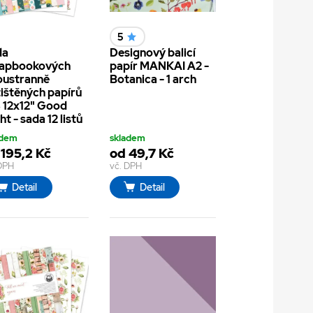
5
da
Designový balicí
rapbookových
papír MANKAI A2 -
oustranně
Botanica - 1 arch
ištěných papírů
 12x12" Good
ht - sada 12 listů
adem
skladem
 195,2 Kč
od 49,7 Kč
 DPH
vč. DPH
Detail
Detail