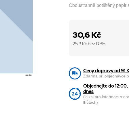
Oboustranně potištěný papír
30,6 Kč
25,3
Kč bez DPH
Ceny dopravy od 91 
Zdarma při objednávce o
Objednejte do 12:00
dnes
(klikni pro informaci o d
lhůtách)