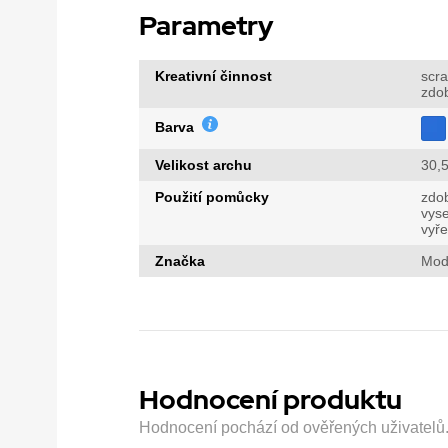
Parametry
Kreativní činnost
scr
zdo
Barva
Velikost archu
30,5
Použití pomůcky
zdo
vys
vyř
Značka
Mod
Hodnocení produktu
Hodnocení pochází od ověřených uživatelů. H