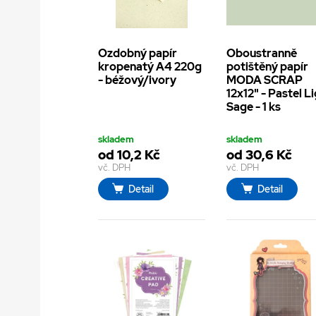
Ozdobný papír
Oboustranně
kropenatý A4 220g
potištěný papír
- béžový/ivory
MODA SCRAP
12x12" - Pastel L
Sage - 1 ks
skladem
skladem
od 10,2 Kč
od 30,6 Kč
vč. DPH
vč. DPH
Detail
Detail