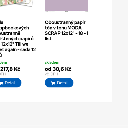
da
Oboustranný papír
rapbookových
tón v tónu MODA
oustranně
SCRAP 12x12" - 18 - 1
ištěných papírů
list
 12x12" Till we
t again - sada 12
ů
adem
skladem
 217,8 Kč
od 30,6 Kč
 DPH
vč. DPH
Detail
Detail