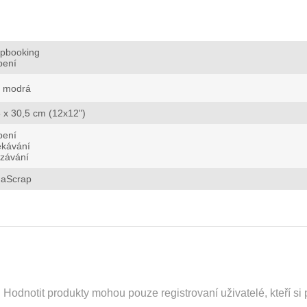
apbooking
bení
modrá
 x 30,5 cm (12x12")
bení
ekávání
ezávání
aScrap
odnotit produkty mohou pouze registrovaní uživatelé, kteří si p