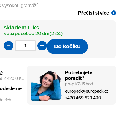
 s vysokou gramáží
Přečíst si více
skladem 11 ks
větší počet do 20 dní (27.8.)
Do košíku
Potřebujete
Kč
poradit?
d 2 420,0 Kč
po-pá 7-15 hod
, odešleme
europack@europack.cz
+420 469 623 490
odacích