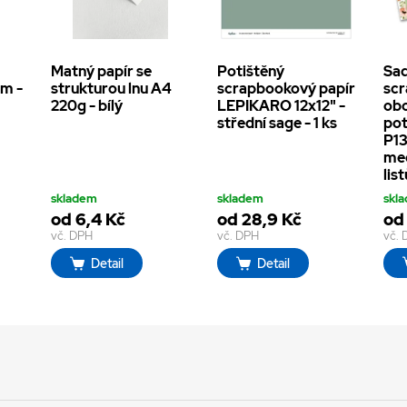
Matný papír se
Potištěný
Sa
cm -
strukturou lnu A4
scrapbookový papír
sc
220g - bílý
LEPIKARO 12x12" -
ob
střední sage - 1 ks
pot
P13
mee
list
skladem
skladem
skl
od 6,4 Kč
od 28,9 Kč
od
vč. DPH
vč. DPH
vč.
Detail
Detail