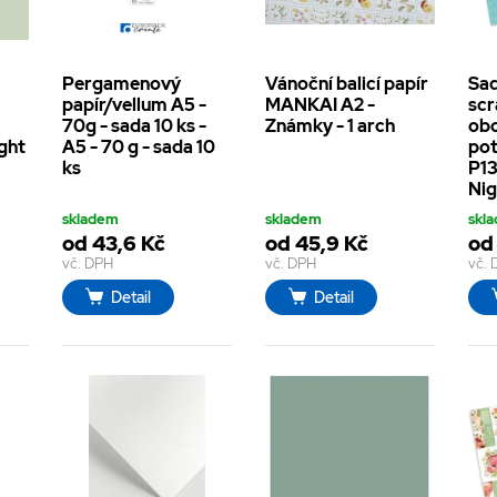
Pergamenový
Vánoční balicí papír
Sa
papír/vellum A5 -
MANKAI A2 -
sc
70g - sada 10 ks -
Známky - 1 arch
ob
ight
A5 - 70 g - sada 10
pot
ks
P13
Nig
skladem
skladem
skl
od 43,6 Kč
od 45,9 Kč
od
vč. DPH
vč. DPH
vč.
Detail
Detail