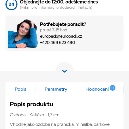
Objednejte do 12:00, odešleme dnes
(klikni pro informaci o dodacích lhůtách)
Potřebujete poradit?
po-pá 7-15 hod
europack@europack.cz
+420 469 623 490
0
Popis
Parametry
Hodnocení
Popis produktu
Ozdoba - Kafíčko - 1,7 cm
Vhodné jako ozdoba na přáníčka, minialba, dárkové