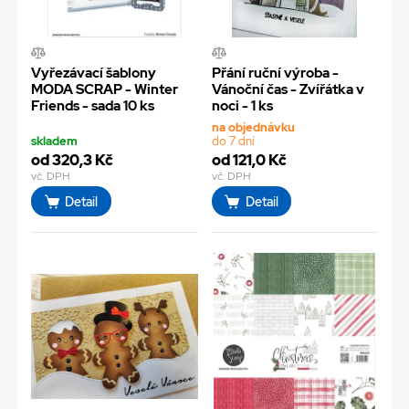
Vyřezávací šablony
Přání ruční výroba -
MODA SCRAP - Winter
Vánoční čas - Zvířátka v
Friends - sada 10 ks
noci - 1 ks
na objednávku
skladem
do 7 dní
od 320,3 Kč
od 121,0 Kč
vč. DPH
vč. DPH
Detail
Detail