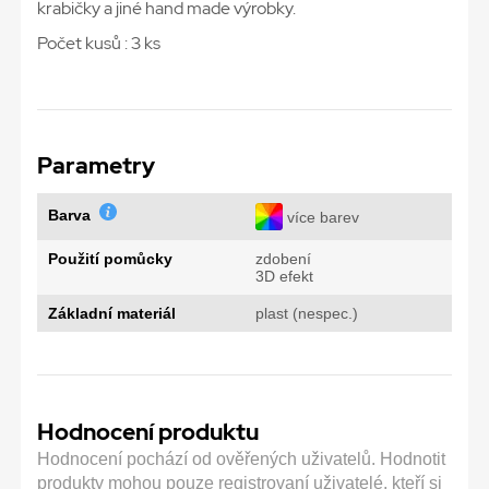
krabičky a jiné hand made výrobky.
Počet kusů : 3 ks
Parametry
Barva
více barev
Použití pomůcky
zdobení
3D efekt
Základní materiál
plast (nespec.)
Hodnocení produktu
Hodnocení pochází od ověřených uživatelů. Hodnotit
produkty mohou pouze registrovaní uživatelé, kteří si