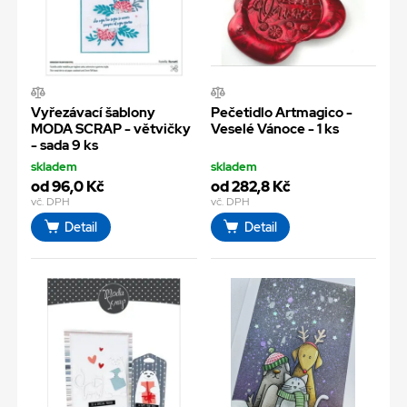
Vyřezávací šablony
Pečetidlo Artmagico -
MODA SCRAP - větvičky
Veselé Vánoce - 1 ks
- sada 9 ks
skladem
skladem
od 96,0 Kč
od 282,8 Kč
vč. DPH
vč. DPH
Detail
Detail