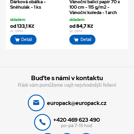
Dárková obálka -
Vánoční balicí papír 70 x
Sněhulák - 1 ks
100 cm - 115 g/m2 -
Vánoční koleda - 1 arch
skladem
skladem
od 133,1 Kč
od 84,7 Kč
vč. DPH
vč. DPH
Detail
Detail
Buďte s námi v kontaktu
Rádi vám pomůžeme najít nejvhodnější řešení
europack@europack.cz
+420 469 623 490
po-pá 7-15 hod