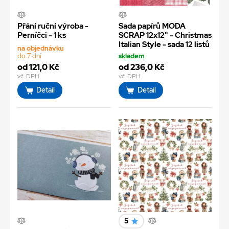
Přání ruční výroba -
Sada papírů MODA
Perníčci - 1 ks
SCRAP 12x12" - Christmas
Italian Style - sada 12 listů
na objednávku
do 7 dní
skladem
od 121,0 Kč
od 236,0 Kč
vč. DPH
vč. DPH
Detail
Detail
5