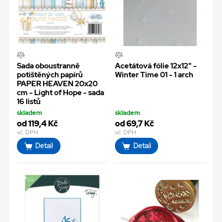
Sada oboustranně
Acetátová fólie 12x12" -
potištěných papírů
Winter Time 01 - 1 arch
PAPER HEAVEN 20x20
cm - Light of Hope - sada
16 listů
skladem
skladem
od 119,4 Kč
od 69,7 Kč
vč. DPH
vč. DPH
Detail
Detail