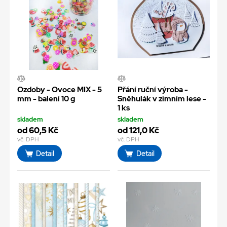
Ozdoby - Ovoce MIX - 5
Přání ruční výroba -
mm - balení 10 g
Sněhulák v zimním lese -
1 ks
skladem
skladem
od 60,5 Kč
od 121,0 Kč
vč. DPH
vč. DPH
Detail
Detail