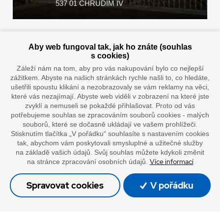
537 01 CHRUDIM IV
Zaplatit u nás můžete hotově i online
Aby web fungoval tak, jak ho znáte (souhlas
s cookies)
Záleží nám na tom, aby pro vás nakupování bylo co nejlepší
zážitkem. Abyste na našich stránkách rychle našli to, co hledáte,
Doprava vaším oblíbeným dopravcem
ušetřili spoustu klikání a nezobrazovaly se vám reklamy na věci,
které vás nezajímají. Abyste web viděli v zobrazení na které jste
zvyklí a nemuseli se pokaždé přihlašovat. Proto od vás
potřebujeme souhlas se zpracováním souborů cookies - malých
souborů, které se dočasně ukládají ve vašem prohlížeči.
Stisknutím tlačítka „V pořádku“ souhlasíte s nastavením cookies
tak, abychom vám poskytovali smysluplné a užitečné služby
na základě vašich údajů. Svůj souhlas můžete kdykoli změnit
Více informací
na stránce zpracování osobních údajů.
”Lepíme s jistotou”
Spravovat cookies
V pořádku
© Oficiální stránky společnosti Europack
Made by