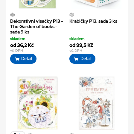
Dekorativní visačky P13 -
Krabičky P13, sada 3 ks
The Garden of books -
sada 9 ks
skladem
skladem
od 36,2 Kč
od 99,5 Kč
vč. DPH
vč. DPH
Detail
Detail