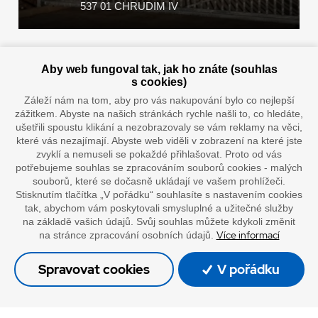
537 01 CHRUDIM IV
Zaplatit u nás můžete hotově i online
Aby web fungoval tak, jak ho znáte (souhlas
s cookies)
Záleží nám na tom, aby pro vás nakupování bylo co nejlepší
zážitkem. Abyste na našich stránkách rychle našli to, co hledáte,
Doprava vaším oblíbeným dopravcem
ušetřili spoustu klikání a nezobrazovaly se vám reklamy na věci,
které vás nezajímají. Abyste web viděli v zobrazení na které jste
zvyklí a nemuseli se pokaždé přihlašovat. Proto od vás
potřebujeme souhlas se zpracováním souborů cookies - malých
souborů, které se dočasně ukládají ve vašem prohlížeči.
Stisknutím tlačítka „V pořádku“ souhlasíte s nastavením cookies
tak, abychom vám poskytovali smysluplné a užitečné služby
na základě vašich údajů. Svůj souhlas můžete kdykoli změnit
Více informací
na stránce zpracování osobních údajů.
”Lepíme s jistotou”
Spravovat cookies
V pořádku
© Oficiální stránky společnosti Europack
Made by