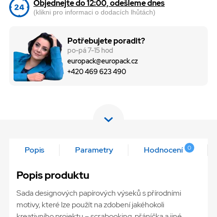
Objednejte do 12:00, odešleme dnes
(klikni pro informaci o dodacích lhůtách)
Potřebujete poradit?
po-pá 7-15 hod
europack@europack.cz
+420 469 623 490
0
Popis
Parametry
Hodnocení
Popis produktu
Sada designových papírových výseků s přírodními
motivy, které lze použít na zdobení jakéhokoli
kreativního projektu – scrabooking, přáníčka a jiné.