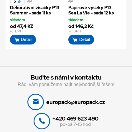
5
Dekorativní visačky P13 -
Papírové výseky P13 -
Summer - sada 11 ks
Sea La Vie - sada 12 ks
skladem
skladem
od 47,4 Kč
od 146,2 Kč
vč. DPH
vč. DPH
Detail
Detail
Buďte s námi v kontaktu
Rádi vám pomůžeme najít nejvhodnější řešení
europack@europack.cz
+420 469 623 490
po-pá 7-15 hod