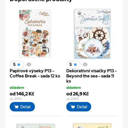
5
5
Papírové výseky P13 -
Dekorativní visačky P13 -
Coffee Break - sada 12 ks
Beyond the sea - sada 11
ks
skladem
skladem
od 146,2 Kč
od 26,9 Kč
vč. DPH
vč. DPH
Detail
Detail