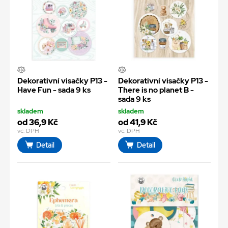
Dekorativní visačky P13 -
Dekorativní visačky P13 -
Have Fun - sada 9 ks
There is no planet B -
sada 9 ks
skladem
skladem
od 36,9 Kč
od 41,9 Kč
vč. DPH
vč. DPH
Detail
Detail