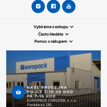
Vybíráme z eshopu
Často hledáte
Pomoc s nákupem
NAŠE PRODEJNA
PO-ČT 7-15.30 HOD
PÁ 7-15 HOD
EUROPACK CHRUDIM, s. r. o.
Pardubická 180