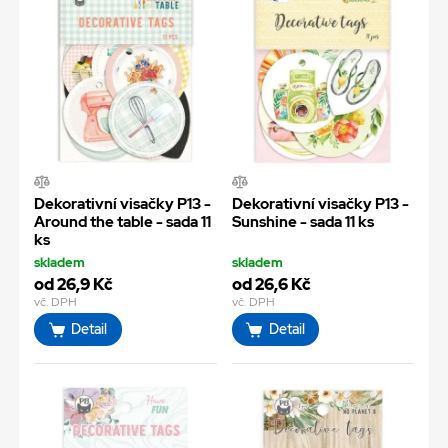
Dekorativní visačky P13 -
Dekorativní visačky P13 -
Around the table - sada 11
Sunshine - sada 11 ks
ks
skladem
skladem
od 26,9 Kč
od 26,6 Kč
vč. DPH
vč. DPH
Detail
Detail